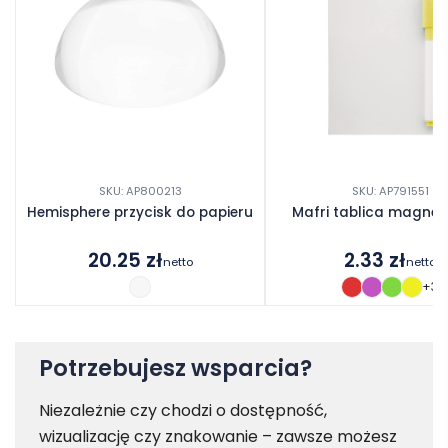
SKU: AP800213
SKU: AP791551
Hemisphere przycisk do papieru
Mafri tablica magne
20.25
zł
2.33
zł
netto
netto
+3
Potrzebujesz wsparcia?
Niezależnie czy chodzi o dostępność,
wizualizację czy znakowanie – zawsze możesz