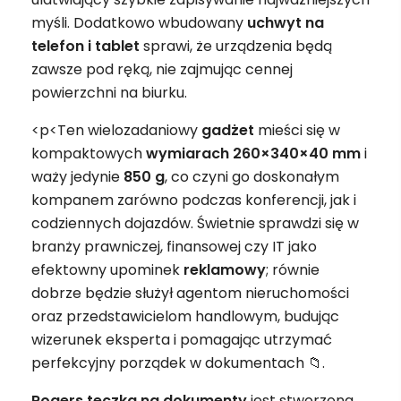
myśli. Dodatkowo wbudowany
uchwyt na
telefon i tablet
sprawi, że urządzenia będą
zawsze pod ręką, nie zajmując cennej
powierzchni na biurku.
<p<Ten wielozadaniowy
gadżet
mieści się w
kompaktowych
wymiarach 260×340×40 mm
i
waży jedynie
850 g
, co czyni go doskonałym
kompanem zarówno podczas konferencji, jak i
codziennych dojazdów. Świetnie sprawdzi się w
branży prawniczej, finansowej czy IT jako
efektowny upominek
reklamowy
; równie
dobrze będzie służył agentom nieruchomości
oraz przedstawicielom handlowym, budując
wizerunek eksperta i pomagając utrzymać
perfekcyjny porządek w dokumentach 📁.
Rogers teczka na dokumenty
jest stworzona