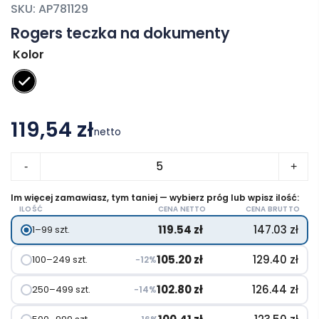
SKU:
AP781129
Rogers teczka na dokumenty
Kolor
119,54 zł
netto
ilość
-
+
Rogers
teczka
Im więcej zamawiasz, tym taniej — wybierz próg lub wpisz ilość:
ILOŚĆ
CENA NETTO
CENA BRUTTO
na
119.54
zł
147.03
zł
1–99 szt.
dokumenty
105.20
zł
129.40
zł
100–249 szt.
−12%
102.80
zł
126.44
zł
250–499 szt.
−14%