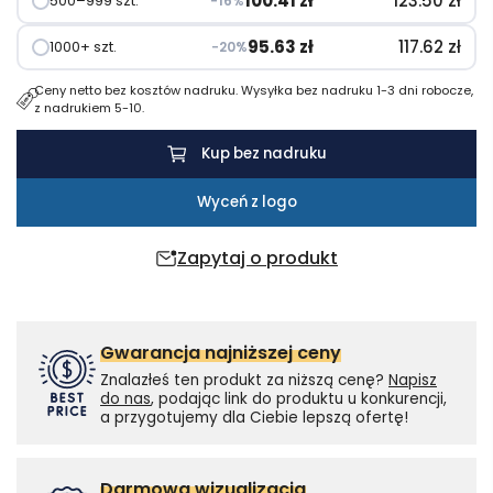
100.41
zł
123.50
zł
500–999 szt.
−16%
95.63
zł
117.62
zł
1000+ szt.
−20%
Ceny netto bez kosztów nadruku. Wysyłka bez nadruku 1-3 dni robocze,
z nadrukiem 5-10.
Kup bez nadruku
Wyceń z logo
Zapytaj o produkt
Gwarancja najniższej ceny
Znalazłeś ten produkt za niższą cenę?
Napisz
do nas
, podając link do produktu u konkurencji,
a przygotujemy dla Ciebie lepszą ofertę!
Darmowa wizualizacja