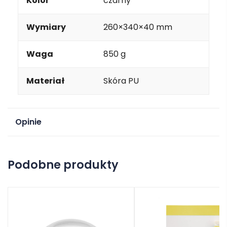
Kolor
czarny
Wymiary
260×340×40 mm
Waga
850 g
Materiał
Skóra PU
Opinie
Na razie nie ma opinii o produkcie.
Podobne produkty
Dodaj opinię