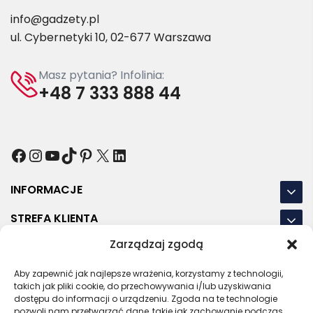
info@gadzety.pl
ul. Cybernetyki 10, 02-677 Warszawa
Masz pytania? Infolinia:
+48 7 333 888 44
Facebook
Instagram
YouTube
TikTok
Pinterest
X
LinkedIn
INFORMACJE
STREFA KLIENTA
Zarządzaj zgodą
NASZE LOKALIZACJE
Aby zapewnić jak najlepsze wrażenia, korzystamy z technologii,
OSTATNIE POSTY
takich jak pliki cookie, do przechowywania i/lub uzyskiwania
dostępu do informacji o urządzeniu. Zgoda na te technologie
pozwoli nam przetwarzać dane, takie jak zachowanie podczas