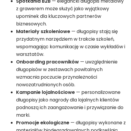
Spotkania B2B
— elegancki długopis metalowy
z grawerem może służyć jako wyjątkowy
upominek dla kluczowych partnerów
biznesowych.
Materiały szkoleniowe
— długopisy stają się
przydatnym narzędziem w trakcie szkoleń,
wspomagając komunikację w czasie wykładów i
warsztatów.
Onboarding pracowników
— uwzględnienie
długopisów w zestawach powitalnych
wzmacnia poczucie przynależności
nowozatrudnionych osób.
Kampanie lojalnościowe
— personalizowane
długopisy jako nagrody dla lojalnych klientów
podnoszą ich zaangażowanie i przywiązanie do
marki.
Promocje ekologiczne
— długopisy wykonane z
materiałów biodegradowalnych podkreślają