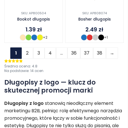
SKU: AP800504
SKU: AP808074
Bookot długopis
Bosher długopis
1.39
zł
2.49
zł
+2
+1
1
2
3
4
…
36
37
38
→
Średnia ocena:
4.8
Oceniono
4.8
na 5
Na podstawie:
14
ocen
Długopisy z logo — klucz do
skutecznej promocji marki
Długopisy z logo
stanowią nieodłączny element
marketingu B2B, pełniąc rolę efektywnego narzędzia
promocyjnego, które łączy w sobie funkcjonalność i
estetykę. Długopisy te nie tylko służą do pisania, ale