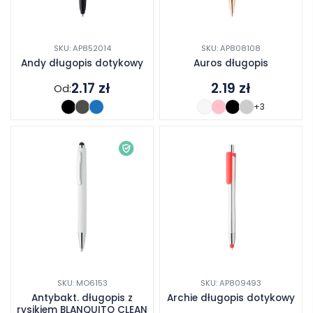
SKU: AP852014
SKU: AP808108
Andy długopis dotykowy
Auros długopis
2.17
zł
2.19
zł
Od:
+3
SKU: MO6153
SKU: AP809493
Antybakt. długopis z
Archie długopis dotykowy
rysikiem BLANQUITO CLEAN