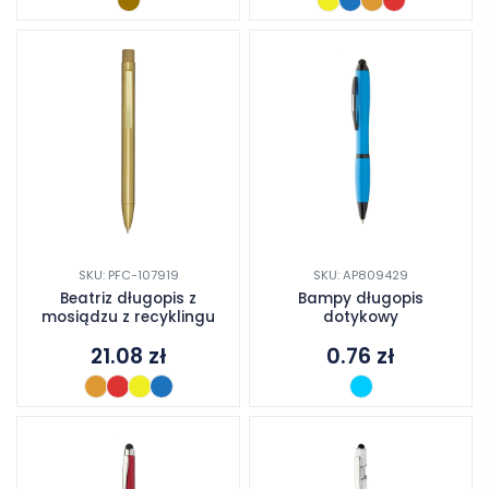
SKU: PFC-107919
SKU: AP809429
Beatriz długopis z
Bampy długopis
mosiądzu z recyklingu
dotykowy
21.08
zł
0.76
zł