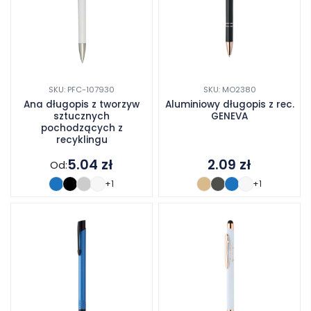
SKU: PFC-107930
SKU: MO2380
Ana długopis z tworzyw
Aluminiowy długopis z rec.
sztucznych
GENEVA
pochodzących z
recyklingu
5.04
zł
2.09
zł
Od:
+1
+1