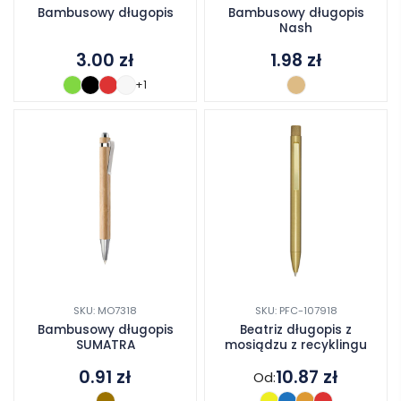
Bambusowy długopis
Bambusowy długopis
Nash
3.00
zł
1.98
zł
+1
SKU: MO7318
SKU: PFC-107918
Bambusowy długopis
Beatriz długopis z
SUMATRA
mosiądzu z recyklingu
0.91
zł
10.87
zł
Od: