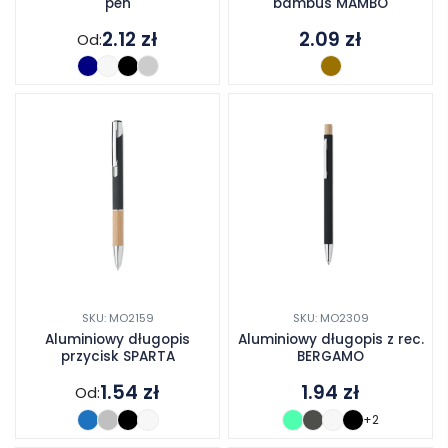
pen
bambus MAMBO
2.12
zł
2.09
zł
Od:
SKU: MO2159
SKU: MO2309
Aluminiowy długopis
Aluminiowy długopis z rec.
przycisk SPARTA
BERGAMO
1.54
zł
1.94
zł
Od:
+2