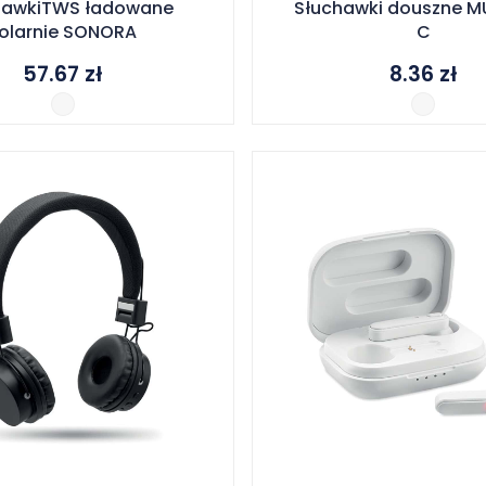
hawkiTWS ładowane
Słuchawki douszne M
olarnie SONORA
C
57.67
zł
8.36
zł