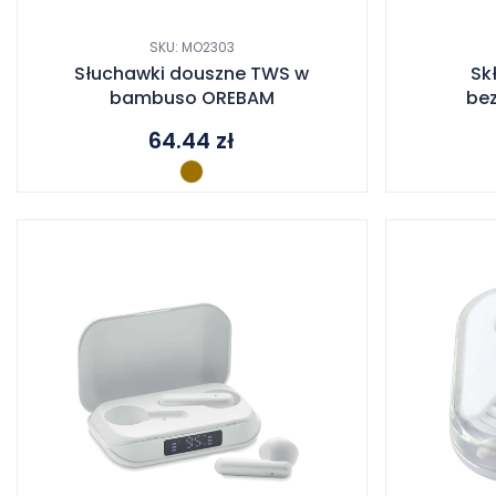
SKU: MO2303
Słuchawki douszne TWS w
Sk
bambuso OREBAM
be
64.44
zł