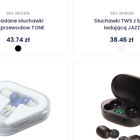
SKU: MO2419
SKU: MO6128
ładane słuchawki
Słuchawki TWS z 
zprzewodow TONE
ładującą JAZ
43.74
zł
38.46
zł