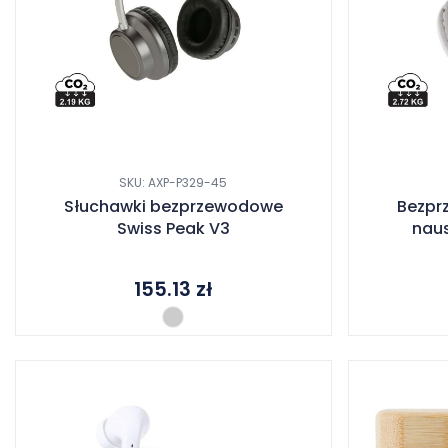
SKU: AXP-P329-45
Słuchawki bezprzewodowe
Bezpr
Swiss Peak V3
naus
155.13
zł