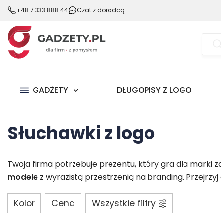
+48 7 333 888 44
Czat z doradcą
Wysz
prod
GADŻETY
DŁUGOPISY Z LOGO
Słuchawki z logo
Twoja firma potrzebuje prezentu, który gra dla marki 
modele
z wyrazistą przestrzenią na branding. Przejrzy
Kolor
Cena
Wszystkie filtry