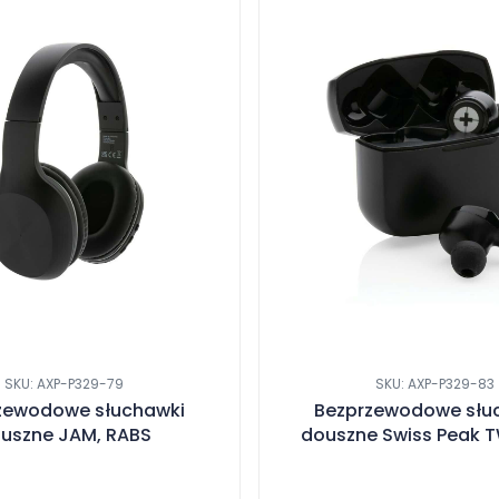
SKU: AXP-P329-79
SKU: AXP-P329-83
zewodowe słuchawki
Bezprzewodowe słu
uszne JAM, RABS
douszne Swiss Peak 