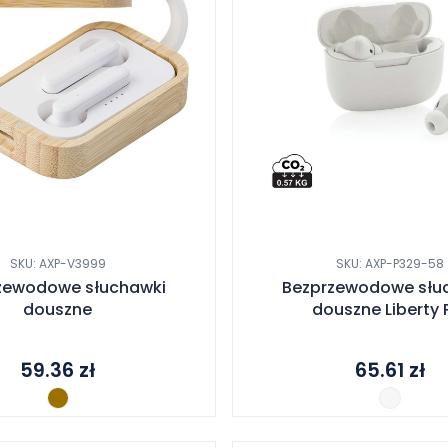
SKU: AXP-V3999
SKU: AXP-P329-58
zewodowe słuchawki
Bezprzewodowe słu
douszne
douszne Liberty 
59.36
zł
65.61
zł