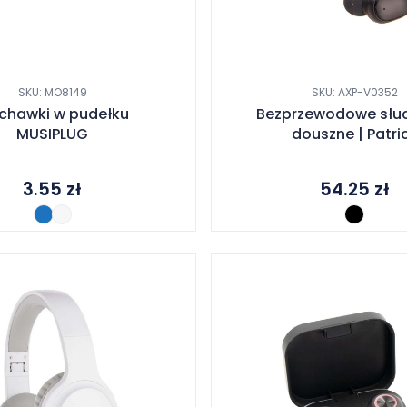
SKU: MO8149
SKU: AXP-V0352
chawki w pudełku
Bezprzewodowe słu
MUSIPLUG
douszne | Patri
3.55
zł
54.25
zł