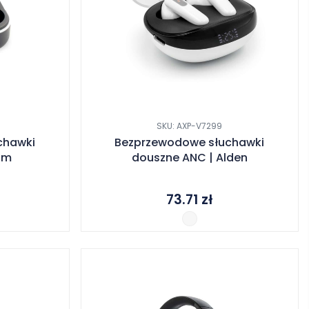
SKU: AXP-V7299
chawki
Bezprzewodowe słuchawki
am
douszne ANC | Alden
73.71
zł