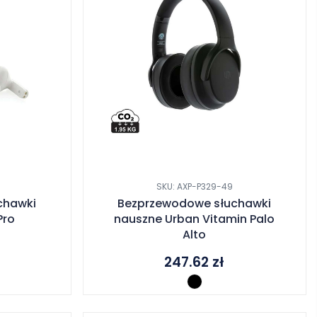
SKU: AXP-P329-49
chawki
Bezprzewodowe słuchawki
Pro
nauszne Urban Vitamin Palo
Alto
247.62
zł