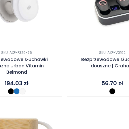
SKU: AXP-P329-76
SKU: AXP-V0192
zewodowe słuchawki
Bezprzewodowe słu
zne Urban Vitamin
douszne | Grah
Belmond
194.03
zł
56.70
zł