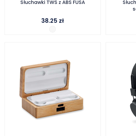
Słuchawki TWS z ABS FUSA
Słuc
s
38.25
zł