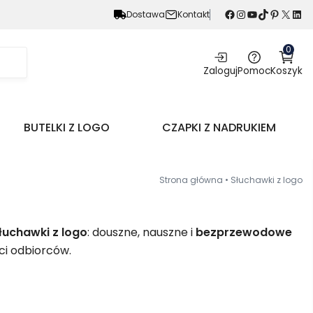
Facebook
Instagram
YouTube
TikTok
Pinterest
X
LinkedIn
Dostawa
Kontakt
0
Zaloguj
Pomoc
Koszyk
BUTELKI Z LOGO
CZAPKI Z NADRUKIEM
Strona główna
•
Słuchawki z logo
łuchawki z logo
: douszne, nauszne i
bezprzewodowe
ci odbiorców.