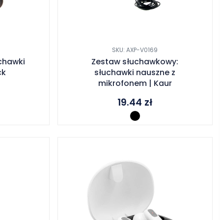
SKU: AXP-V0169
chawki
Zestaw słuchawkowy:
ck
słuchawki nauszne z
mikrofonem | Kaur
19.44
zł