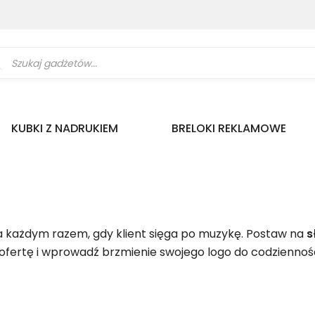
ukiwarka
uktów
KUBKI Z NADRUKIEM
BRELOKI REKLAMOWE
za każdym razem, gdy klient sięga po muzykę. Postaw na
s
j ofertę i wprowadź brzmienie swojego logo do codziennoś