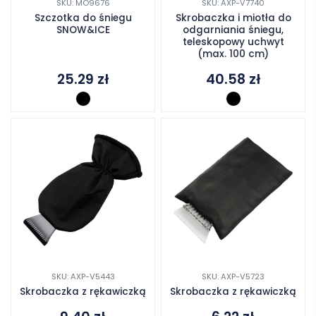
SKU: MO9676
SKU: AXP-V7740
Szczotka do śniegu
Skrobaczka i miotła do
SNOW&ICE
odgarniania śniegu,
teleskopowy uchwyt
(max. 100 cm)
25.29
zł
40.58
zł
SKU: AXP-V5443
SKU: AXP-V5723
Skrobaczka z rękawiczką
Skrobaczka z rękawiczką