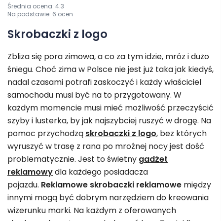
Średnia ocena:
4.3
Oceniono
4.3
na 5
Na podstawie:
6
ocen
Skrobaczki z logo
Zbliża się pora zimowa, a co za tym idzie, mróz i dużo
śniegu. Choć zima w Polsce nie jest już taka jak kiedyś,
nadal czasami potrafi zaskoczyć i każdy właściciel
samochodu musi być na to przygotowany. W
każdym momencie musi mieć możliwość przeczyścić
szyby i lusterka, by jak najszybciej ruszyć w drogę. Na
pomoc przychodzą
skrobaczki z logo
, bez których
wyruszyć w trasę z rana po mroźnej nocy jest dość
problematycznie. Jest to świetny
gadżet
reklamowy
dla każdego posiadacza
pojazdu.
Reklamowe skrobaczki reklamowe
między
innymi mogą być dobrym narzędziem do kreowania
wizerunku marki. Na każdym z oferowanych