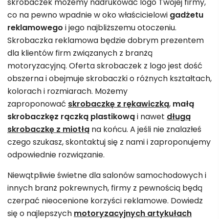
skrobaczek możemy nadrukować logo Twojej firmy,
co na pewno wpadnie w oko właścicielowi
gadżetu
reklamowego
i jego najbliższemu otoczeniu.
Skrobaczka reklamowa będzie dobrym prezentem
dla klientów firm związanych z branżą
motoryzacyjną. Oferta skrobaczek z logo jest dość
obszerna i obejmuje skrobaczki o różnych kształtach,
kolorach i rozmiarach. Możemy
zaproponować
skrobaczkę z rękawiczką
,
małą
skrobaczkę
z rączką plastikową
i nawet
długą
skrobaczkę z miotłą
na końcu. A jeśli nie znalazłeś
czego szukasz, skontaktuj się z nami i zaproponujemy
odpowiednie rozwiązanie.
Niewątpliwie świetne dla salonów samochodowych i
innych branż pokrewnych, firmy z pewnością będą
czerpać nieocenione korzyści reklamowe. Dowiedz
się o najlepszych
motoryzacyjnych artykułach