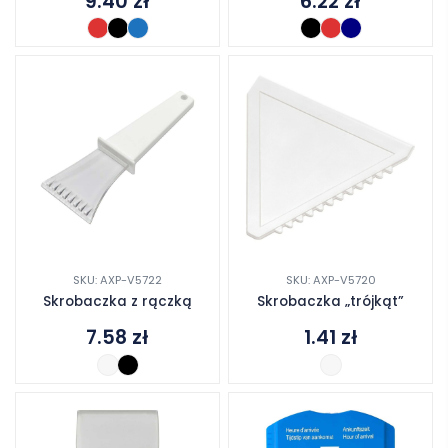
9.40
zł
6.22
zł
SKU: AXP-V5722
SKU: AXP-V5720
Skrobaczka z rączką
Skrobaczka „trójkąt”
7.58
zł
1.41
zł