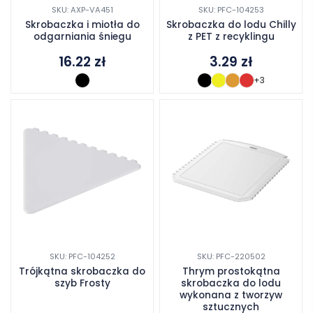
SKU: AXP-VA451
SKU: PFC-104253
Skrobaczka i miotła do
Skrobaczka do lodu Chilly
odgarniania śniegu
z PET z recyklingu
16.22
zł
3.29
zł
+3
SKU: PFC-104252
SKU: PFC-220502
Trójkątna skrobaczka do
Thrym prostokątna
szyb Frosty
skrobaczka do lodu
wykonana z tworzyw
sztucznych