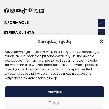
Facebook
Instagram
YouTube
TikTok
Pinterest
X
LinkedIn
INFORMACJE
STREFA KLIENTA
Zarządzaj zgodą
NASZE LOKALIZACJE
OSTATNIE POSTY
Aby zapewnić jak najlepsze wrażenia, korzystamy z technologii,
takich jak pliki cookie, do przechowywania i/lub uzyskiwania
dostępu do informacji o urządzeniu. Zgoda na te technologie
pozwoli nam przetwarzać dane, takie jak zachowanie podczas
przeglądania lub unikalne identyfikatory na tej stronie. Brak
wyrażenia zgody lub wycofanie zgody może niekorzystnie
RODO
REGULAMIN
POLITYKA PRYWATNOŚCI
wpłynąć na niektóre cechy i funkcje.
POLITYKA PLIKÓW COOKIES (EU)
Akceptuj
Bezpieczny sklep
Zaufany sprzedawca
Certyfikat SSL
Sprawdź opinie
Odrzuć
Copyright © 2026 Gadzety.pl