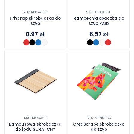
SKU: AP874037
SKU: AP800198
TriScrap skrobaczka do
Rambek Skrobaczka do
szyb
szyb RABS
0.97
zł
8.57
zł
SKU: MO6326
SKU: AP716569
Bambusowa skrobaczka
CreaScrape skrobaczka
do lodu SCRATCHY
do szyb