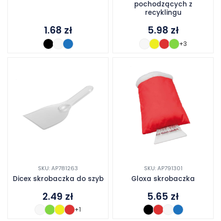
pochodzących z
recyklingu
1.68
zł
5.98
zł
+3
SKU: AP781263
SKU: AP791301
Dicex skrobaczka do szyb
Gloxa skrobaczka
2.49
zł
5.65
zł
+1