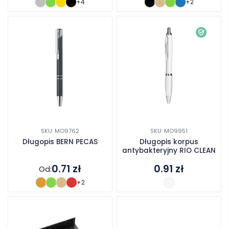
+4
+2
SKU: MO9762
SKU: MO9951
Długopis BERN PECAS
Długopis korpus
antybakteryjny RIO CLEAN
0.71
zł
0.91
zł
Od:
+2