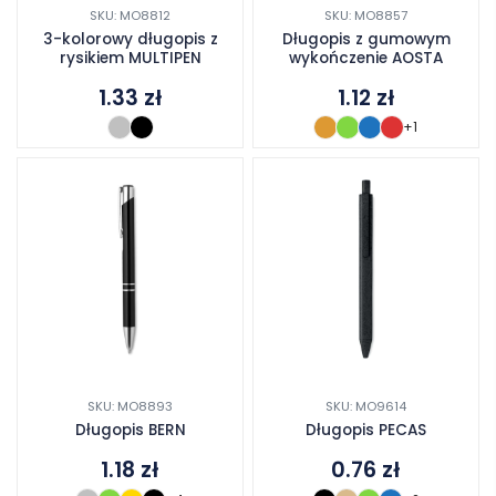
SKU: MO8812
SKU: MO8857
3-kolorowy długopis z
Długopis z gumowym
rysikiem MULTIPEN
wykończenie AOSTA
1.33
zł
1.12
zł
+1
SKU: MO8893
SKU: MO9614
Długopis BERN
Długopis PECAS
1.18
zł
0.76
zł