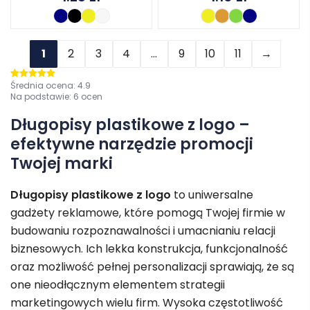
1
2
3
4
…
9
10
11
→
Średnia ocena:
4.9
Oceniono
4.9
na 5
Na podstawie:
6
ocen
Długopisy plastikowe z logo –
efektywne narzędzie promocji
Twojej marki
Długopisy plastikowe z logo
to uniwersalne
gadżety reklamowe, które pomogą Twojej firmie w
budowaniu rozpoznawalności i umacnianiu relacji
biznesowych. Ich lekka konstrukcja, funkcjonalność
oraz możliwość pełnej personalizacji sprawiają, że są
one nieodłącznym elementem strategii
marketingowych wielu firm. Wysoka częstotliwość