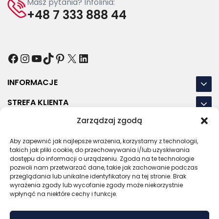
Masz pytania? Infolinia:
+48 7 333 888 44
Facebook
Instagram
YouTube
TikTok
Pinterest
X
LinkedIn
INFORMACJE
STREFA KLIENTA
Zarządzaj zgodą
NASZE LOKALIZACJE
OSTATNIE POSTY
Aby zapewnić jak najlepsze wrażenia, korzystamy z technologii,
takich jak pliki cookie, do przechowywania i/lub uzyskiwania
dostępu do informacji o urządzeniu. Zgoda na te technologie
pozwoli nam przetwarzać dane, takie jak zachowanie podczas
przeglądania lub unikalne identyfikatory na tej stronie. Brak
wyrażenia zgody lub wycofanie zgody może niekorzystnie
RODO
REGULAMIN
POLITYKA PRYWATNOŚCI
wpłynąć na niektóre cechy i funkcje.
POLITYKA PLIKÓW COOKIES (EU)