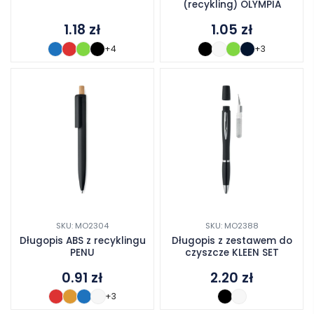
(recykling) OLYMPIA
1.18
zł
1.05
zł
+4
+3
SKU: MO2304
SKU: MO2388
Długopis ABS z recyklingu
Długopis z zestawem do
PENU
czyszcze KLEEN SET
0.91
zł
2.20
zł
+3