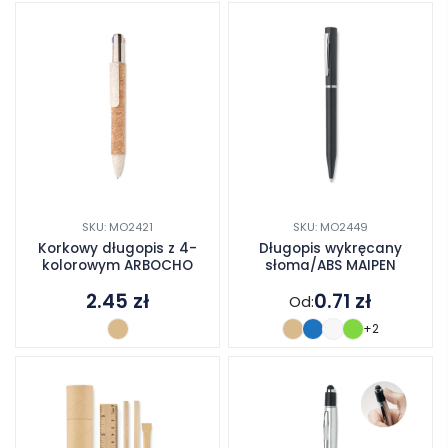
SKU: MO2421
SKU: MO2449
Korkowy długopis z 4-
Długopis wykręcany
kolorowym ARBOCHO
słoma/ABS MAIPEN
2.45
zł
0.71
zł
Od:
+2