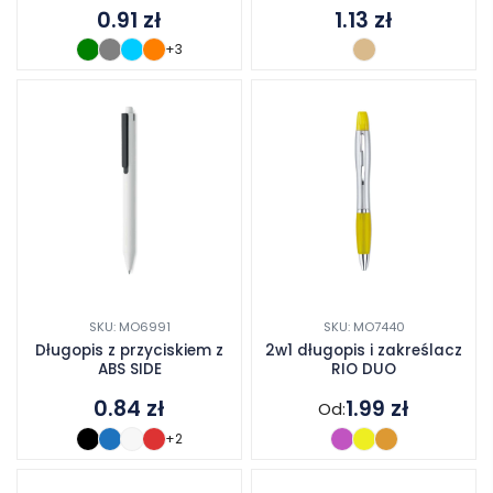
0.91
zł
1.13
zł
+3
SKU: MO6991
SKU: MO7440
Długopis z przyciskiem z
2w1 długopis i zakreślacz
ABS SIDE
RIO DUO
0.84
zł
1.99
zł
Od:
+2