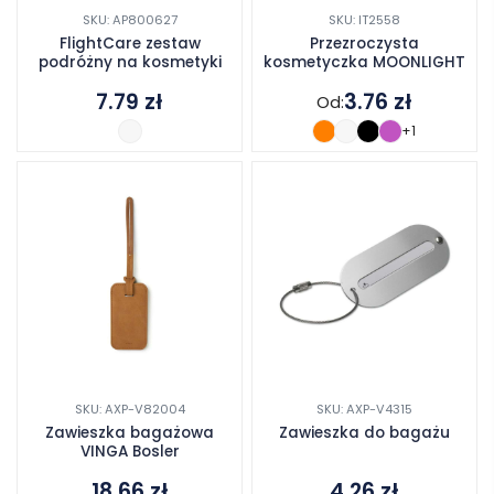
SKU: AP800627
SKU: IT2558
FlightCare zestaw
Przezroczysta
podróżny na kosmetyki
kosmetyczka MOONLIGHT
7.79
zł
3.76
zł
Od:
+1
SKU: AXP-V82004
SKU: AXP-V4315
Zawieszka bagażowa
Zawieszka do bagażu
VINGA Bosler
18.66
zł
4.26
zł