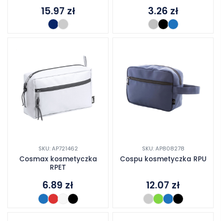
15.97
zł
3.26
zł
SKU: AP721462
SKU: AP808278
Cosmax kosmetyczka
Cospu kosmetyczka RPU
RPET
6.89
zł
12.07
zł