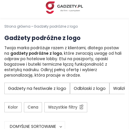
Strona główna
•
Gadżety podróżne z logo
Gadżety podróżne z logo
Twoja marka podróżuje razem z klientami, dlatego postaw
na
gadżety podróżne
z logo
, które zwracają uwagę od hali
odpraw po hotelowe lobby. Etui na paszporty, opaski
bagażowe i butelki termiczne łączą funkcjonalność z
estetyką nadruku. Odkryj pełną ofertę i wybierz
personalizację, która pracuje w drodze.
Gadżety na festiwale z logo
Odblaski z logo
Walizki
Kolor
Cena
Wszystkie filtry
DOMYŚLNE SORTOWANIE