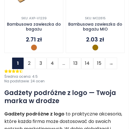
SKU: AXP-V1239
SKU: MO2815
Bambusowa zawieszka do
Bambusowa zawieszka do
bagażu
bagażu MIO
2.71
zł
2.03
zł
1
2
3
4
…
13
14
15
→
Średnia ocena:
4.5
Oceniono
4.5
na 5
Na podstawie:
24
ocen
Gadżety podróżne z logo — Twoja
marka w drodze
Gadżety podróżne z logo
to praktyczne akcesoria,
które każda firma może dostosować do swoich
potrzeb marketingowych. W dobie globalizacji i