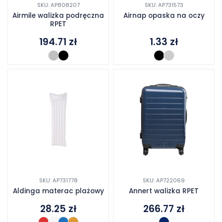
SKU: AP808207
SKU: AP731573
Airmile walizka podręczna
Airnap opaska na oczy
RPET
194.71
zł
1.33
zł
SKU: AP731778
SKU: AP722069
Aldinga materac plażowy
Annert walizka RPET
28.25
zł
266.77
zł