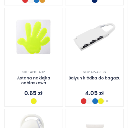
SKU: AP811402
SKU: AP741366
Astana naklejka
Baiyun kłódka do bagażu
odblaskowa
0.65
zł
4.05
zł
+3