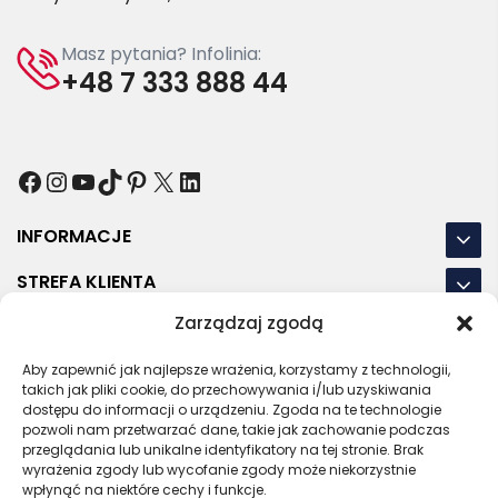
Masz pytania? Infolinia:
+48 7 333 888 44
Facebook
Instagram
YouTube
TikTok
Pinterest
X
LinkedIn
INFORMACJE
STREFA KLIENTA
Zarządzaj zgodą
NASZE LOKALIZACJE
OSTATNIE POSTY
Aby zapewnić jak najlepsze wrażenia, korzystamy z technologii,
takich jak pliki cookie, do przechowywania i/lub uzyskiwania
dostępu do informacji o urządzeniu. Zgoda na te technologie
pozwoli nam przetwarzać dane, takie jak zachowanie podczas
przeglądania lub unikalne identyfikatory na tej stronie. Brak
wyrażenia zgody lub wycofanie zgody może niekorzystnie
RODO
REGULAMIN
POLITYKA PRYWATNOŚCI
wpłynąć na niektóre cechy i funkcje.