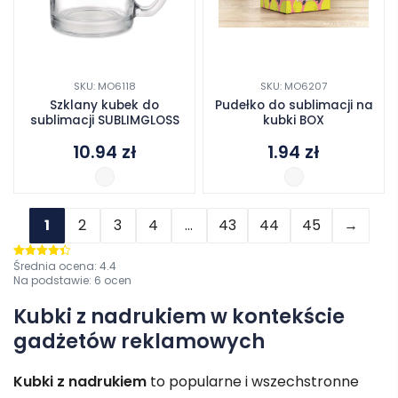
SKU: MO6118
SKU: MO6207
Szklany kubek do
Pudełko do sublimacji na
sublimacji SUBLIMGLOSS
kubki BOX
10.94
zł
1.94
zł
1
2
3
4
…
43
44
45
→
Średnia ocena:
4.4
Oceniono
4.4
na 5
Na podstawie:
6
ocen
Kubki z nadrukiem w kontekście
gadżetów reklamowych
Kubki z nadrukiem
to popularne i wszechstronne