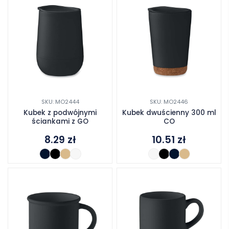
SKU: MO2444
SKU: MO2446
Kubek z podwójnymi
Kubek dwuścienny 300 ml
ściankami z GO
CO
8.29
zł
10.51
zł