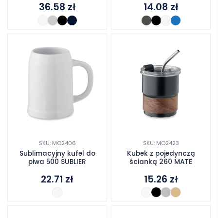
36.58
zł
14.08
zł
SKU: MO2406
SKU: MO2423
Sublimacyjny kufel do
Kubek z pojedynczą
piwa 500 SUBLIER
ścianką 260 MATE
22.71
zł
15.26
zł