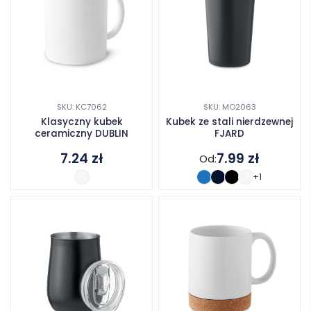
SKU: KC7062
SKU: MO2063
Klasyczny kubek
Kubek ze stali nierdzewnej
ceramiczny DUBLIN
FJARD
7.24
zł
7.99
zł
Od:
+1