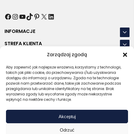
Facebook
Instagram
YouTube
TikTok
Pinterest
X
LinkedIn
INFORMACJE
STREFA KLIENTA
Zarządzaj zgodą
NASZE LOKALIZACJE
OSTATNIE POSTY
Aby zapewnić jak najlepsze wrażenia, korzystamy z technologii,
takich jak pliki cookie, do przechowywania i/lub uzyskiwania
dostępu do informacji o urządzeniu. Zgoda na te technologie
pozwoli nam przetwarzać dane, takie jak zachowanie podczas
przeglądania lub unikalne identyfikatory na tej stronie. Brak
wyrażenia zgody lub wycofanie zgody może niekorzystnie
RODO
REGULAMIN
POLITYKA PRYWATNOŚCI
wpłynąć na niektóre cechy i funkcje.
POLITYKA PLIKÓW COOKIES (EU)
Akceptuj
Bezpieczny sklep
Zaufany sprzedawca
Certyfikat SSL
Sprawdź opinie
Odrzuć