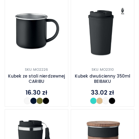
SKU: MO2226
SKU: MO2310
Kubek ze stali nierdzewnej
Kubek dwuścienny 350ml
CARIBU
BEIBAKU
16.30
zł
33.02
zł