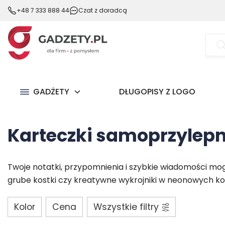
+48 7 333 888 44
Czat z doradcą
Wysz
prod
GADŻETY
DŁUGOPISY Z LOGO
Karteczki samoprzylepn
Twoje notatki, przypomnienia i szybkie wiadomości mo
grube kostki czy kreatywne wykrojniki w neonowych kol
Kolor
Cena
Wszystkie filtry