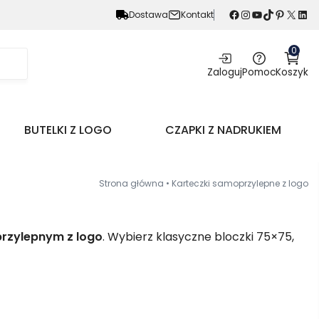
Facebook
Instagram
YouTube
TikTok
Pinterest
X
LinkedIn
Dostawa
Kontakt
0
Zaloguj
Pomoc
Koszyk
BUTELKI Z LOGO
CZAPKI Z NADRUKIEM
Strona główna
•
Karteczki samoprzylepne z logo
przylepnym
z logo
. Wybierz klasyczne bloczki 75×75,