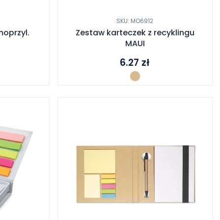
SKU: MO6912
oprzyl.
Zestaw karteczek z recyklingu
MAUI
6.27
zł