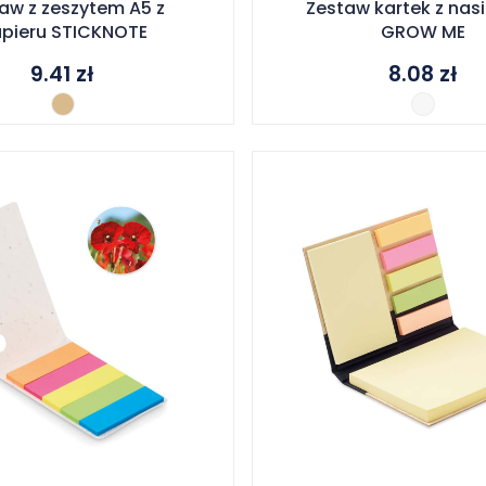
aw z zeszytem A5 z
Zestaw kartek z nas
pieru STICKNOTE
GROW ME
9.41
zł
8.08
zł