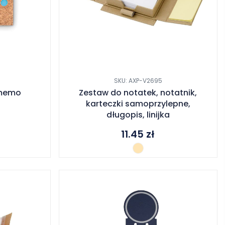
SKU: AXP-V2695
 memo
Zestaw do notatek, notatnik,
karteczki samoprzylepne,
długopis, linijka
11.45
zł