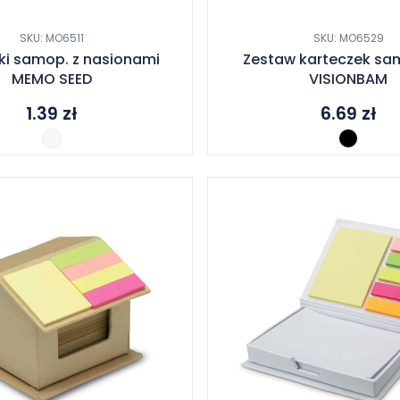
SKU: MO6511
SKU: MO6529
ki samop. z nasionami
Zestaw karteczek sam
MEMO SEED
VISIONBAM
1.39
zł
6.69
zł