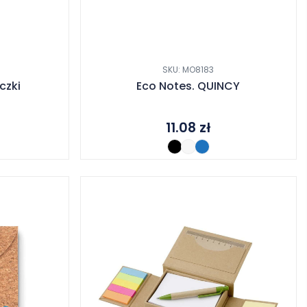
SKU: MO8183
czki
Eco Notes. QUINCY
11.08
zł