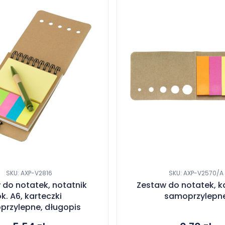
SKU: AXP-V2816
SKU: AXP-V2570/A
 do notatek, notatnik
Zestaw do notatek, k
k. A6, karteczki
samoprzylepn
rzylepne, długopis