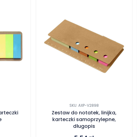
SKU: AXP-V2898
arteczki
Zestaw do notatek, linijka,
e
karteczki samoprzylepne,
długopis