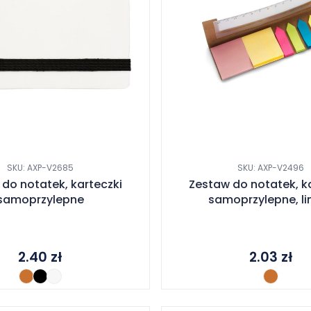
SKU: AXP-V2685
SKU: AXP-V2496
do notatek, karteczki
Zestaw do notatek, k
samoprzylepne
samoprzylepne, lin
2.40
zł
2.03
zł