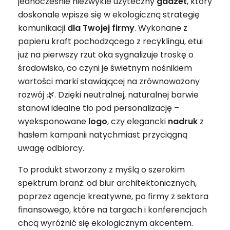
jednocześnie niezwykle użyteczny
gadżet
, który
doskonale wpisze się w ekologiczną strategię
komunikacji
dla Twojej firmy
. Wykonane z
papieru kraft pochodzącego z recyklingu, etui
już na pierwszy rzut oka sygnalizuje troskę o
środowisko, co czyni je świetnym nośnikiem
wartości marki stawiającej na zrównoważony
rozwój 🌿. Dzięki neutralnej, naturalnej barwie
stanowi idealne tło pod personalizację –
wyeksponowane
logo
, czy elegancki
nadruk
z
hasłem kampanii natychmiast przyciągną
uwagę odbiorcy.
To produkt stworzony z myślą o szerokim
spektrum branż: od biur architektonicznych,
poprzez agencje kreatywne, po firmy z sektora
finansowego, które na targach i konferencjach
chcą wyróżnić się ekologicznym akcentem.