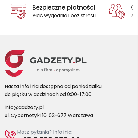
Bezpieczne płatności
Oc
Płać wygodnie i bez stresu
Za
Nasza infolinia dostępna od poniedziałku
do piątku w godzinach od 9:00-17:00
info@gadzety.pl
ul. Cybernetyki 10, 02-677 Warszawa
Masz pytania? Infolinia: