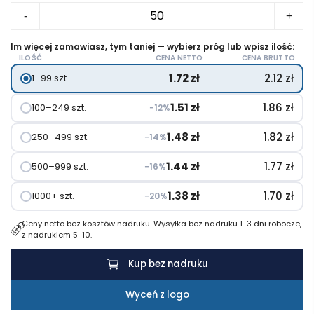
ilość
-
+
Krara
etui
Im więcej zamawiasz, tym taniej — wybierz próg lub wpisz ilość:
ILOŚĆ
CENA NETTO
CENA BRUTTO
na
1.72
zł
2.12
zł
1–99 szt.
długopis
1.51
zł
1.86
zł
100–249 szt.
−12%
1.48
zł
1.82
zł
250–499 szt.
−14%
1.44
zł
1.77
zł
500–999 szt.
−16%
1.38
zł
1.70
zł
1000+ szt.
−20%
Ceny netto bez kosztów nadruku. Wysyłka bez nadruku 1-3 dni robocze,
z nadrukiem 5-10.
Kup bez nadruku
Wyceń z logo