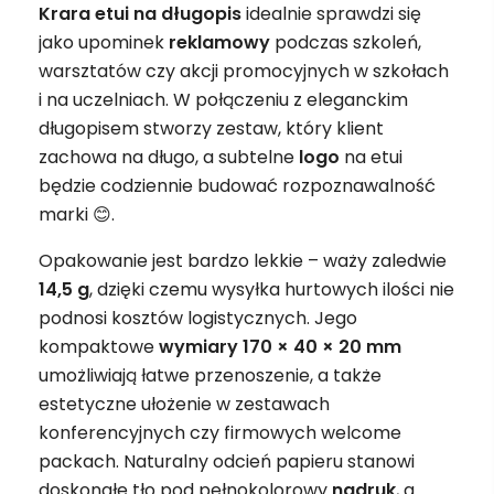
Krara etui na długopis
idealnie sprawdzi się
jako upominek
reklamowy
podczas szkoleń,
warsztatów czy akcji promocyjnych w szkołach
i na uczelniach. W połączeniu z eleganckim
długopisem stworzy zestaw, który klient
zachowa na długo, a subtelne
logo
na etui
będzie codziennie budować rozpoznawalność
marki 😊.
Opakowanie jest bardzo lekkie – waży zaledwie
14,5 g
, dzięki czemu wysyłka hurtowych ilości nie
podnosi kosztów logistycznych. Jego
kompaktowe
wymiary 170 × 40 × 20 mm
umożliwiają łatwe przenoszenie, a także
estetyczne ułożenie w zestawach
konferencyjnych czy firmowych welcome
packach. Naturalny odcień papieru stanowi
doskonałe tło pod pełnokolorowy
nadruk
, a