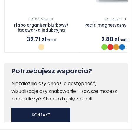
SKU: AP722518
SKU: AP741511
Flabo organizer biurkowy/
Pecfri magnetyczny no
ładowarka indukcyjna
32.71
zł
2.88
zł
netto
netto
+1
Potrzebujesz wsparcia?
Niezależnie czy chodzi o dostępność,
wizualizację czy znakowanie – zawsze możesz
na nas liczyć. Skontaktuj się z nami!
KONTAKT