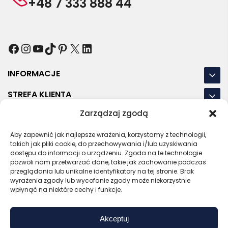
+48 7 333 888 44
Facebook
Instagram
YouTube
TikTok
Pinterest
X
LinkedIn
INFORMACJE
STREFA KLIENTA
Zarządzaj zgodą
NASZE LOKALIZACJE
Aby zapewnić jak najlepsze wrażenia, korzystamy z technologii,
OSTATNIE POSTY
takich jak pliki cookie, do przechowywania i/lub uzyskiwania
dostępu do informacji o urządzeniu. Zgoda na te technologie
pozwoli nam przetwarzać dane, takie jak zachowanie podczas
przeglądania lub unikalne identyfikatory na tej stronie. Brak
wyrażenia zgody lub wycofanie zgody może niekorzystnie
RODO
REGULAMIN
POLITYKA PRYWATNOŚCI
wpłynąć na niektóre cechy i funkcje.
POLITYKA PLIKÓW COOKIES (EU)
Akceptuj
Bezpieczny sklep
Zaufany sprzedawca