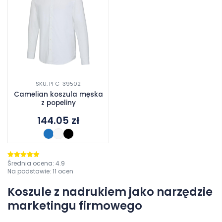
SKU: PFC-39502
Camelian koszula męska
z popeliny
144.05
zł
Średnia ocena:
4.9
Oceniono
4.9
na 5
Na podstawie:
11
ocen
Koszule z nadrukiem jako narzędzie
marketingu firmowego