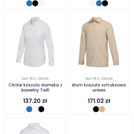
SKU: PFC-39505
SKU: PFC-39506
Citrine koszula damska z
Alum koszula sztruksowa
bawełny Twill
unisex
137.20
zł
171.02
zł