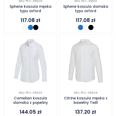
SKU: PFC-39500
SKU: PFC-39501
Sphene koszula męska
Sphene koszula damska
typu oxford
typu oxford
117.08
zł
117.08
zł
SKU: PFC-39503
SKU: PFC-39504
Camelian koszula
Citrine koszula męska z
damska z popeliny
bawełny Twill
144.05
zł
137.20
zł