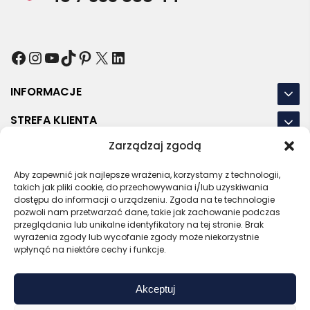
Facebook
Instagram
YouTube
TikTok
Pinterest
X
LinkedIn
INFORMACJE
STREFA KLIENTA
Zarządzaj zgodą
NASZE LOKALIZACJE
Aby zapewnić jak najlepsze wrażenia, korzystamy z technologii,
OSTATNIE POSTY
takich jak pliki cookie, do przechowywania i/lub uzyskiwania
dostępu do informacji o urządzeniu. Zgoda na te technologie
pozwoli nam przetwarzać dane, takie jak zachowanie podczas
przeglądania lub unikalne identyfikatory na tej stronie. Brak
wyrażenia zgody lub wycofanie zgody może niekorzystnie
RODO
REGULAMIN
POLITYKA PRYWATNOŚCI
wpłynąć na niektóre cechy i funkcje.
POLITYKA PLIKÓW COOKIES (EU)
Akceptuj
Bezpieczny sklep
Zaufany sprzedawca
Certyfikat SSL
Sprawdź opinie