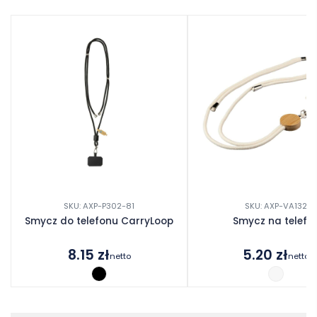
SKU: AXP-P302-81
SKU: AXP-VA132
Smycz do telefonu CarryLoop
Smycz na telefo
8.15
zł
5.20
zł
netto
netto