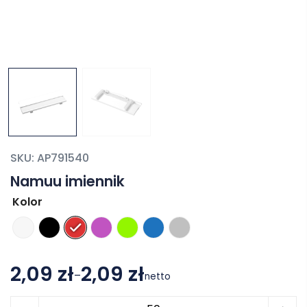
SKU:
AP791540
Namuu imiennik
Kolor
2,09 zł
2,09 zł
–
netto
Zakres
ilość