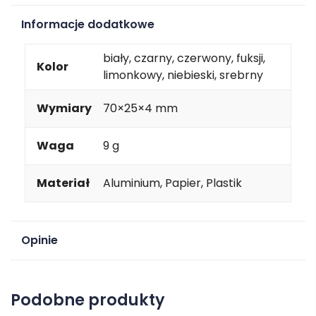
Informacje dodatkowe
biały, czarny, czerwony, fuksji,
Kolor
limonkowy, niebieski, srebrny
Wymiary
70×25×4 mm
Waga
9 g
Materiał
Aluminium, Papier, Plastik
Opinie
Na razie nie ma opinii o produkcie.
Podobne produkty
Dodaj opinię