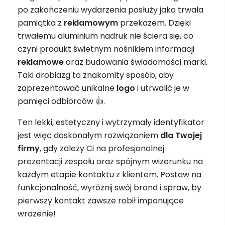
po zakończeniu wydarzenia posłuży jako trwała
pamiątka z
reklamowym
przekazem. Dzięki
trwałemu aluminium nadruk nie ściera się, co
czyni produkt świetnym nośnikiem informacji
reklamowe
oraz budowania świadomości marki.
Taki drobiazg to znakomity sposób, aby
zaprezentować unikalne
logo
i utrwalić je w
pamięci odbiorców 👍.
Ten lekki, estetyczny i wytrzymały identyfikator
jest więc doskonałym rozwiązaniem
dla Twojej
firmy
, gdy zależy Ci na profesjonalnej
prezentacji zespołu oraz spójnym wizerunku na
każdym etapie kontaktu z klientem. Postaw na
funkcjonalność, wyróżnij swój brand i spraw, by
pierwszy kontakt zawsze robił imponujące
wrażenie!