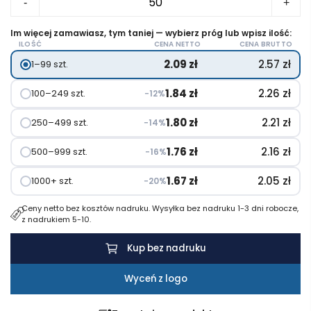
cen:
-
+
Namuu
od
imiennik
Im więcej zamawiasz, tym taniej — wybierz próg lub wpisz ilość:
2.09 zł
ILOŚĆ
CENA NETTO
CENA BRUTTO
do
2.09
zł
2.57
zł
1–99 szt.
2.19 zł
1.84
zł
2.26
zł
100–249 szt.
−12%
1.80
zł
2.21
zł
250–499 szt.
−14%
1.76
zł
2.16
zł
500–999 szt.
−16%
1.67
zł
2.05
zł
1000+ szt.
−20%
Ceny netto bez kosztów nadruku. Wysyłka bez nadruku 1-3 dni robocze,
z nadrukiem 5-10.
Kup bez nadruku
Wyceń z logo