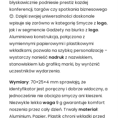
błyskawicznie podniesie prestiż każdej
konferencji, targów czy spotkania biznesowego
😊. Dzięki swojej uniwersalności doskonale
wpisuje się zarówno w kategorię Smycze z
logo
,
jak i w segmencie Gadżety na biurko z
logo
.
Aluminiowa konstrukcja, połączona z
wymiennymi papierowymi i plastikowymi
wkładkami, pozwala na szybką personalizację –
wystarczy nanieść
nadruk
z nazwiskiem,
stanowiskiem lub grafiką marki, by wyróżnić
uczestników wydarzenia.
Wymiary
: 70×25×4 mm sprawiają, że
identyfikator jest poręczny i dobrze widoczny, a
jednocześnie nie obciąża smyczy ani kieszeni.
Niezwykle lekka
waga
9 g gwarantuje komfort
noszenia przez cały dzień. Trwały
materiał
:
Aluminium, Papier, Plastik chroni wkładki przed