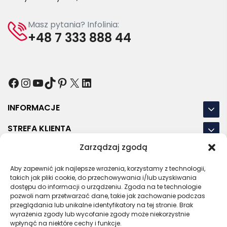
Masz pytania? Infolinia:
+48 7 333 888 44
Facebook
Instagram
YouTube
TikTok
Pinterest
X
LinkedIn
INFORMACJE
STREFA KLIENTA
Zarządzaj zgodą
NASZE LOKALIZACJE
OSTATNIE POSTY
Aby zapewnić jak najlepsze wrażenia, korzystamy z technologii,
takich jak pliki cookie, do przechowywania i/lub uzyskiwania
dostępu do informacji o urządzeniu. Zgoda na te technologie
pozwoli nam przetwarzać dane, takie jak zachowanie podczas
przeglądania lub unikalne identyfikatory na tej stronie. Brak
wyrażenia zgody lub wycofanie zgody może niekorzystnie
RODO
REGULAMIN
POLITYKA PRYWATNOŚCI
wpłynąć na niektóre cechy i funkcje.