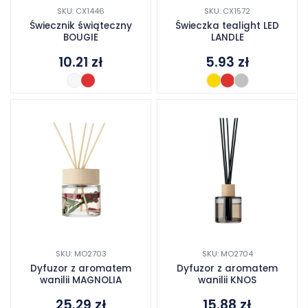
SKU: CX1446
SKU: CX1572
Świecznik świąteczny
Świeczka tealight LED
BOUGIE
LANDLE
10.21
zł
5.93
zł
SKU: MO2703
SKU: MO2704
Dyfuzor z aromatem
Dyfuzor z aromatem
wanilii MAGNOLIA
wanilii KNOS
25.29
zł
15.88
zł