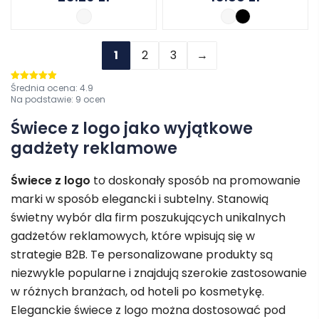
1
2
3
→
Średnia ocena:
4.9
Oceniono
4.9
na 5
Na podstawie:
9
ocen
Świece z logo jako wyjątkowe
gadżety reklamowe
Świece z logo
to doskonały sposób na promowanie
marki w sposób elegancki i subtelny. Stanowią
świetny wybór dla firm poszukujących unikalnych
gadżetów reklamowych, które wpisują się w
strategie B2B. Te personalizowane produkty są
niezwykle popularne i znajdują szerokie zastosowanie
w różnych branżach, od hoteli po kosmetykę.
Eleganckie świece z logo można dostosować pod