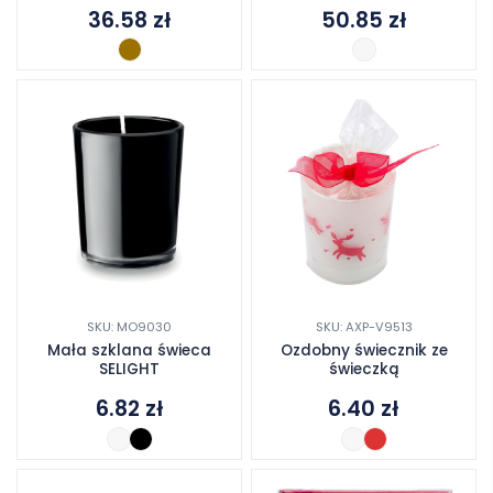
36.58
zł
50.85
zł
SKU: MO9030
SKU: AXP-V9513
Mała szklana świeca
Ozdobny świecznik ze
SELIGHT
świeczką
6.82
zł
6.40
zł