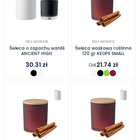
SKU: MO6316
SKU: MO6612
Świeca o zapachu wanilii
Świeca woskowa roślinna
ANCIENT HIGH
120 gr KEOPS SMALL
30.31
zł
21.74
zł
Od: