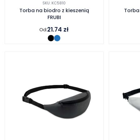
SKU: KC5810
Torba na biodro z kieszenią
Torba
FRUBI
21.74
zł
Od: