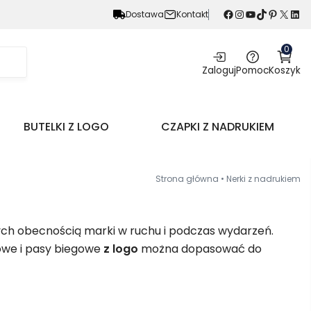
Facebook
Instagram
YouTube
TikTok
Pinterest
X
LinkedIn
Dostawa
Kontakt
0
Zaloguj
Pomoc
Koszyk
BUTELKI Z LOGO
CZAPKI Z NADRUKIEM
Strona główna
•
Nerki z nadrukiem
ych obecnością marki w ruchu i podczas wydarzeń.
towe i pasy biegowe
z logo
można dopasować do