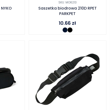
SKU: MO6213
D NYKO
Saszetka biodrowa 210D RPET
PARKPET
10.66
zł