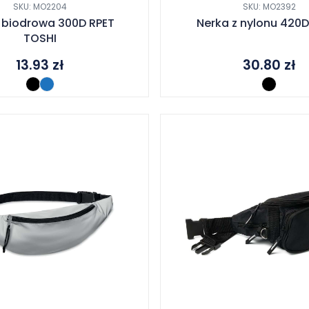
SKU: MO2204
SKU: MO2392
 biodrowa 300D RPET
Nerka z nylonu 420
TOSHI
13.93
zł
30.80
zł