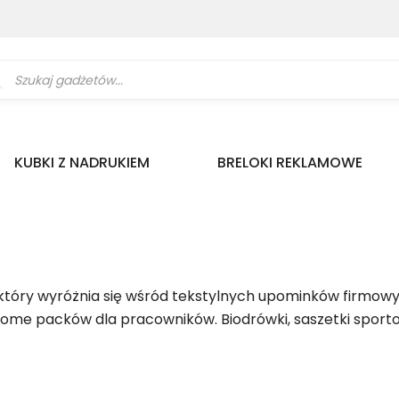
ukiwarka
uktów
KUBKI Z NADRUKIEM
BRELOKI REKLAMOWE
który wyróżnia się wśród tekstylnych upominków firmow
lcome packów dla pracowników. Biodrówki, saszetki spor