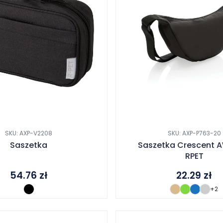
SKU: AXP-V2208
SKU: AXP-P763-20
Saszetka
Saszetka Crescent 
RPET
54.76
zł
22.29
zł
+2