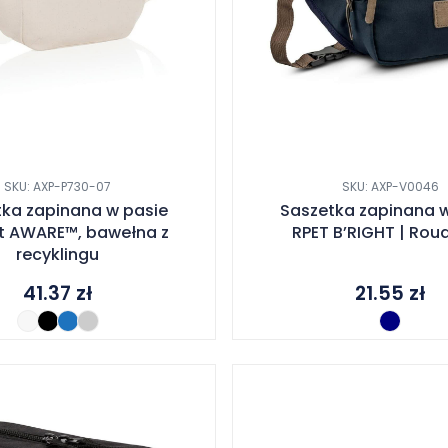
SKU: AXP-P730-07
SKU: AXP-V0046
tka zapinana w pasie
Saszetka zapinana w
t AWARE™, bawełna z
RPET B’RIGHT | Roud
recyklingu
41.37
zł
21.55
zł