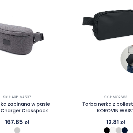
SKU: AXP-VA537
SKU: MO2683
tka zapinana w pasie
Torba nerka z poliest
dCharger Crosspack
KOROVIN WAIS
167.85
zł
12.81
zł