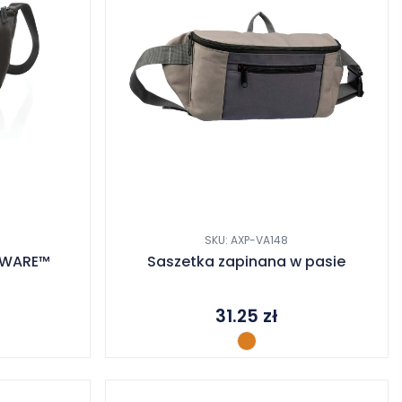
SKU: AXP-VA148
AWARE™
Saszetka zapinana w pasie
31.25
zł