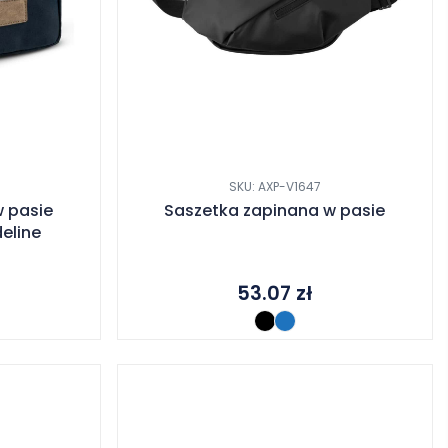
SKU: AXP-V1647
 pasie
Saszetka zapinana w pasie
eline
53.07
zł