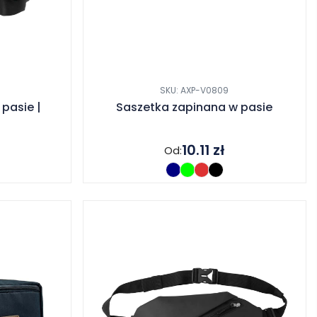
SKU: AXP-V0809
pasie |
Saszetka zapinana w pasie
10.11
zł
Od: