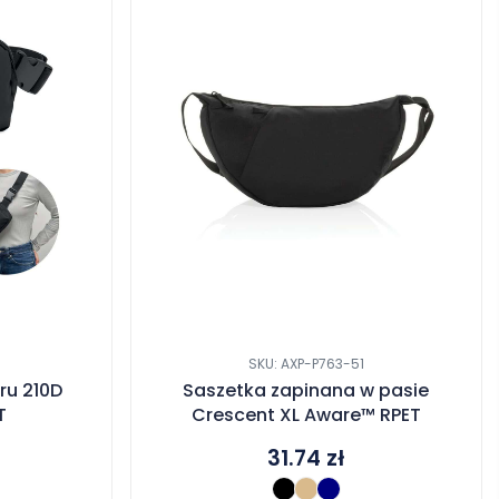
SKU: AXP-P763-51
ru 210D
Saszetka zapinana w pasie
T
Crescent XL Aware™ RPET
31.74
zł