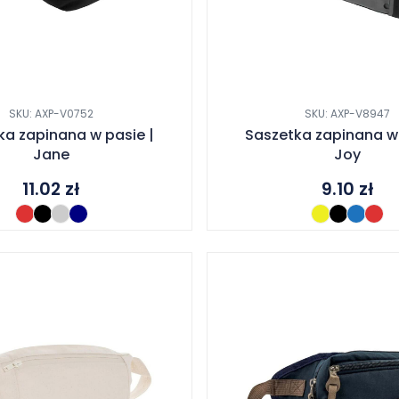
SKU: AXP-V0752
SKU: AXP-V8947
ka zapinana w pasie |
Saszetka zapinana w 
Jane
Joy
11.02
zł
9.10
zł