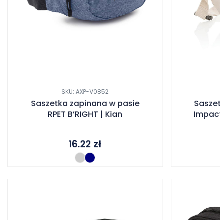
SKU: AXP-V0852
Saszetka zapinana w pasie
Sasze
RPET B’RIGHT | Kian
Impac
16.22
zł