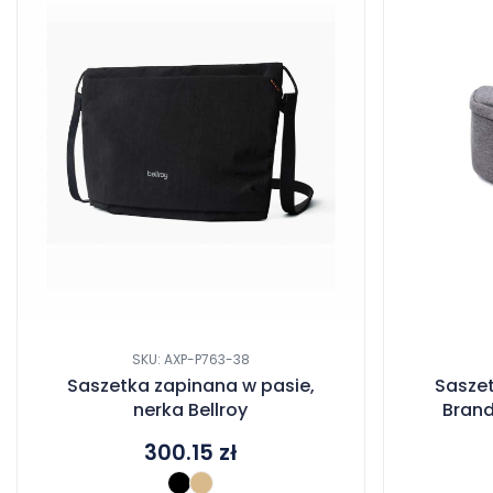
SKU: AXP-P763-38
Saszetka zapinana w pasie,
Sasze
nerka Bellroy
Bran
300.15
zł