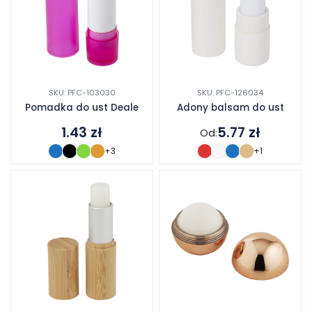
SKU: PFC-103030
SKU: PFC-126034
Pomadka do ust Deale
Adony balsam do ust
1.43
zł
5.77
zł
Od:
+3
+1