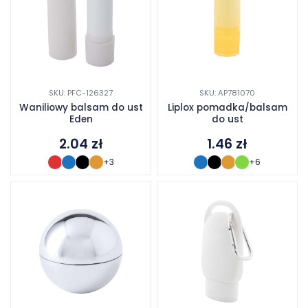
SKU: PFC-126327
SKU: AP781070
Waniliowy balsam do ust
Liplox pomadka/balsam
Eden
do ust
2.04
zł
1.46
zł
+3
+6