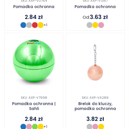
SKU: AXP-V0764
SKU: AXP-V1367
Pomadka ochronna
Pomadka ochronna
2.84
zł
3.63
zł
Od:
+1
SKU: AXP-V7998
SKU: AXP-VA289
Pomadka ochronna |
Brelok do kluczy,
Sahli
pomadka ochronna
2.84
zł
3.82
zł
+1