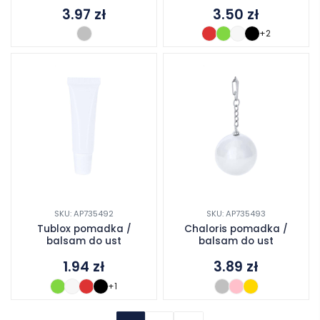
3.97
zł
3.50
zł
+2
SKU: AP735492
SKU: AP735493
Tublox pomadka /
Chaloris pomadka /
balsam do ust
balsam do ust
1.94
zł
3.89
zł
+1