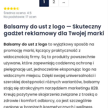
1
2
→
Średnia ocena:
4.5
Oceniono
4.5
na 5
Na podstawie:
17
ocen
Balsamy do ust z logo — Skuteczny
gadżet reklamowy dla Twojej marki
Balsamy do ust z logo
to wyjątkowy sposób na
promocję marki, łączący praktyczność z
widocznością firmy. Są to produkty powszechnie
używane, które zapewniają codzienną ochronę i
pielęgnację ust, jednocześnie eksponując logo na
widocznym miejscu. Dzięki swojej uniwersalności i
szerokiej dostępności różnych wariantów, balsamy
stają się atrakcyjnym narzędziem marketingu B2B.
Kreują pozytywne skojarzenia związane z troską o
zdrowie i komfort odbiorcy, co jest szczególnie
cenione w branżach kosmetycznych i wellness.