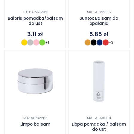
SKU: AP721202
SKU: AP722136
Baloris pomadka/balsam
Suntox Balsam do
do ust
opalania
3.11
zł
5.85
zł
+1
+3
SKU: AP732263
SKU: AP735491
Limpo balsam
Lippa pomadka / balsam
do ust