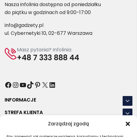
Nasza infolinia dostępna od poniedziałku
do piątku w godzinach od 9:00-17:00
info@gadzety.pl
ul. Cybernetyki 10, 02-677 Warszawa
Masz pytania? Infolinia:
+48 7 333 888 44
Facebook
Instagram
YouTube
TikTok
Pinterest
X
LinkedIn
INFORMACJE
STREFA KLIENTA
Zarządzaj zgodą
NASZE LOKALIZACJE
Aby zapewnić jak najlepsze wrażenia, korzystamy z technologii,