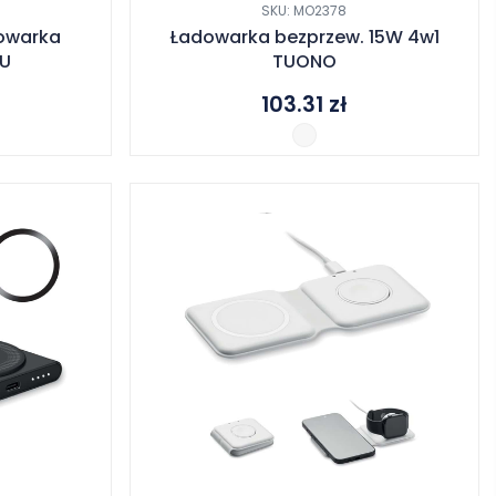
SKU: MO2378
owarka
Ładowarka bezprzew. 15W 4w1
U
TUONO
103.31
zł