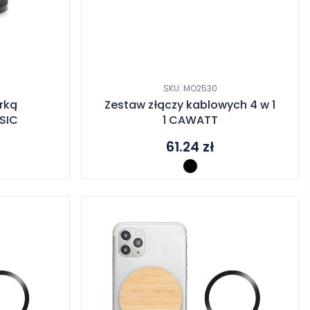
SKU: MO2530
rką
Zestaw złączy kablowych 4 w 1
SIC
1 CAWATT
61.24
zł