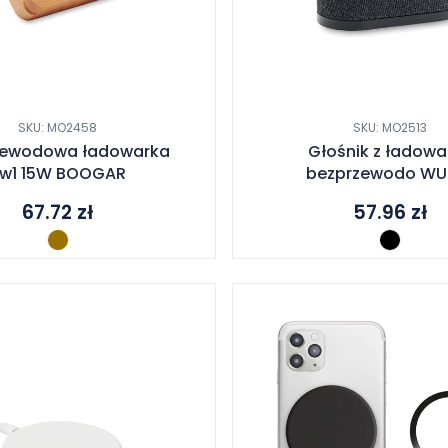
SKU: MO2458
SKU: MO2513
zewodowa ładowarka
Głośnik z ładowa
w1 15W BOOGAR
bezprzewodo WU
67.72
zł
57.96
zł