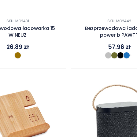
SKU: MO2431
SKU: MO2442
ewodowa ładowarka 15
Bezprzewodowa ład
W NEUZ
power b PAWT
26.89
zł
57.96
zł
+1