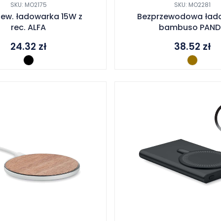
SKU: MO2175
SKU: MO2281
zew. ładowarka 15W z
Bezprzewodowa ład
rec. ALFA
bambuso PAND
24.32
zł
38.52
zł