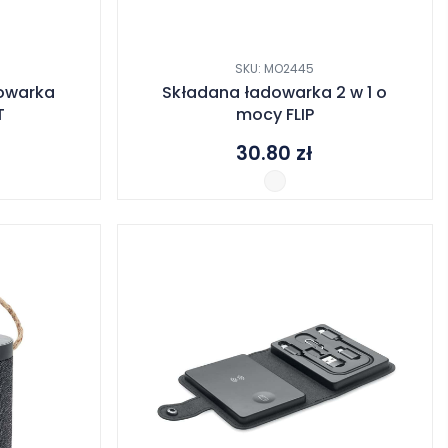
SKU: MO2445
owarka
Składana ładowarka 2 w 1 o
T
mocy FLIP
30.80
zł