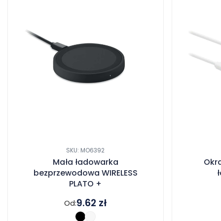
SKU: MO6392
Mała ładowarka
Okr
bezprzewodowa WIRELESS
PLATO +
9.62
zł
Od: