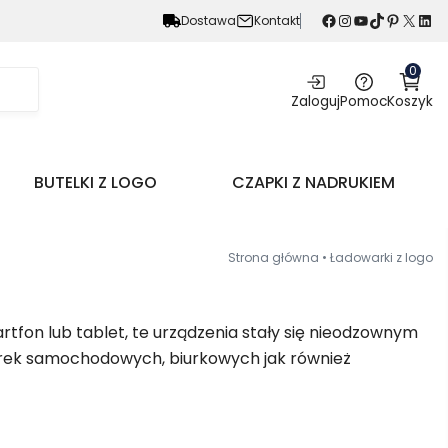
Facebook
Instagram
YouTube
TikTok
Pinterest
X
LinkedIn
Dostawa
Kontakt
0
Zaloguj
Pomoc
Koszyk
BUTELKI Z LOGO
CZAPKI Z NADRUKIEM
Strona główna
•
Ładowarki z logo
rtfon lub tablet, te urządzenia stały się nieodzownym
arek samochodowych, biurkowych jak również