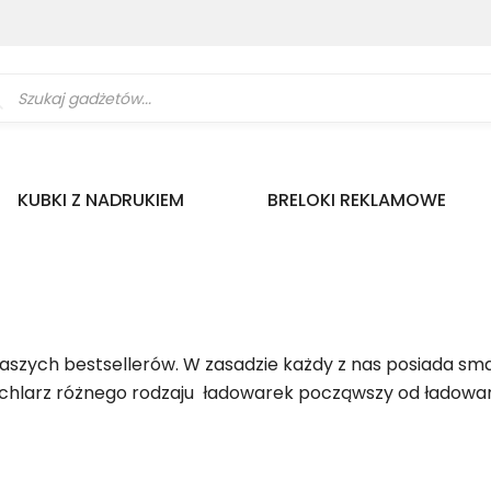
ukiwarka
uktów
KUBKI Z NADRUKIEM
BRELOKI REKLAMOWE
 naszych bestsellerów. W zasadzie każdy z nas posiada sma
achlarz różnego rodzaju ładowarek począwszy od ładow