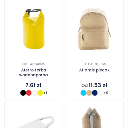
SKU: AP741835
SKU: AP761069
Aterro torba
Atlantis plecak
wodoodporna
7.61
zł
11.53
zł
Od:
+1
+9