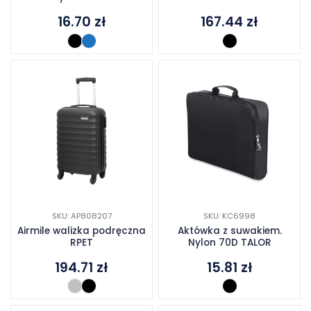
16.70
zł
167.44
zł
SKU: AP808207
SKU: KC6998
Airmile walizka podręczna
Aktówka z suwakiem.
RPET
Nylon 70D TALOR
194.71
zł
15.81
zł