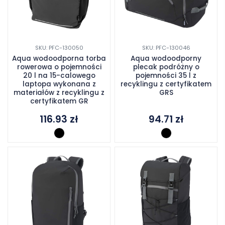
SKU: PFC-130050
SKU: PFC-130046
Aqua wodoodporna torba
Aqua wodoodporny
rowerowa o pojemności
plecak podróżny o
20 l na 15-calowego
pojemności 35 l z
laptopa wykonana z
recyklingu z certyfikatem
materiałów z recyklingu z
GRS
certyfikatem GR
116.93
zł
94.71
zł