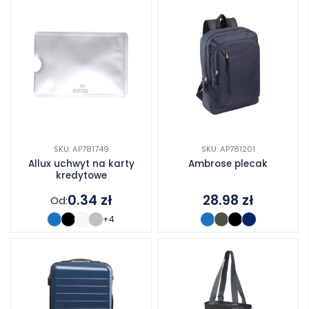
SKU: AP781749
SKU: AP781201
Allux uchwyt na karty
Ambrose plecak
kredytowe
0.34
zł
28.98
zł
Od:
+4