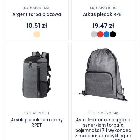
SKU: AP781833
SKU: AP733989
Argent torba plażowa
Arkas plecak RPET
10.51
zł
19.47
zł
SKU: AP722351
SKU: PFC-120646
Arsuk plecak termiczny
Ash składana, ściągana
RPET
sznurkiem torba o
pojemności 7 l wykonana
z materiału z recyklingu z