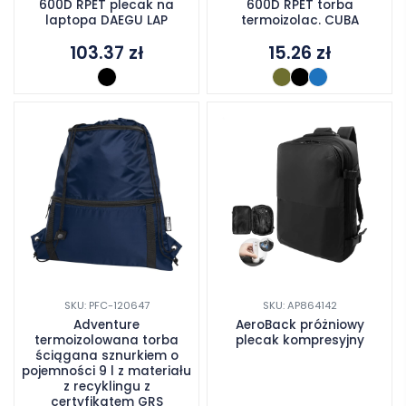
600D RPET plecak na
600D RPET torba
laptopa DAEGU LAP
termoizolac. CUBA
103.37
zł
15.26
zł
SKU: PFC-120647
SKU: AP864142
Adventure
AeroBack próżniowy
termoizolowana torba
plecak kompresyjny
ściągana sznurkiem o
pojemności 9 l z materiału
z recyklingu z
certyfikatem GRS