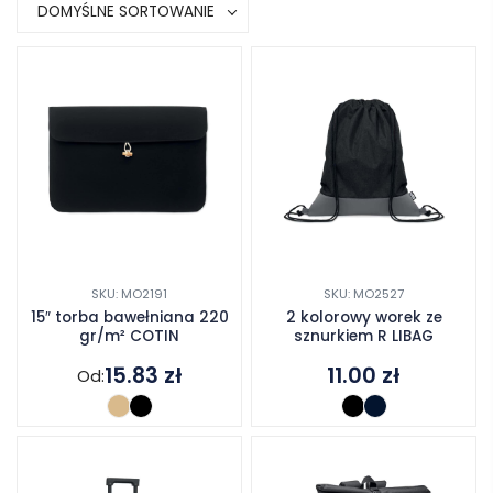
DOMYŚLNE SORTOWANIE
SKU: MO2191
SKU: MO2527
15″ torba bawełniana 220
2 kolorowy worek ze
gr/m² COTIN
sznurkiem R LIBAG
15.83
zł
11.00
zł
Od: