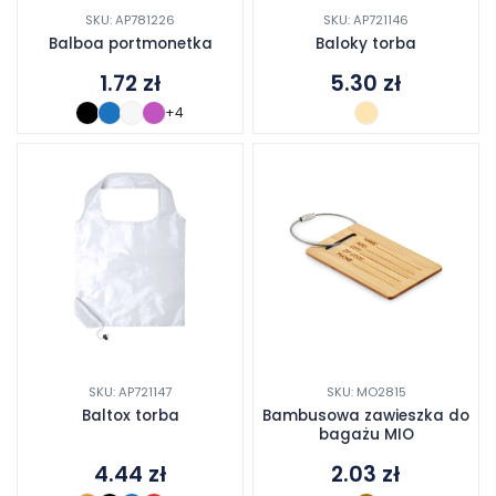
SKU: AP781226
SKU: AP721146
Balboa portmonetka
Baloky torba
1.72
zł
5.30
zł
+4
SKU: AP721147
SKU: MO2815
Baltox torba
Bambusowa zawieszka do
bagażu MIO
4.44
zł
2.03
zł