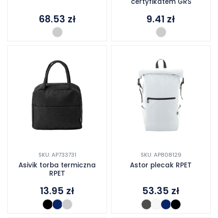
certyfikatem GRS
68.53
zł
9.41
zł
SKU: AP733731
SKU: AP808129
Asivik torba termiczna
Astor plecak RPET
RPET
13.95
zł
53.35
zł