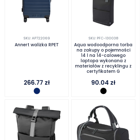
SKU: AP722069
SKU: PFC-130038
Annert walizka RPET
Aqua wodoodporna torba
na zakupy o pojemności
14 l na 14-calowego
laptopa wykonana z
materiałów z recyklingu z
certyfikatem G
266.77
zł
90.04
zł