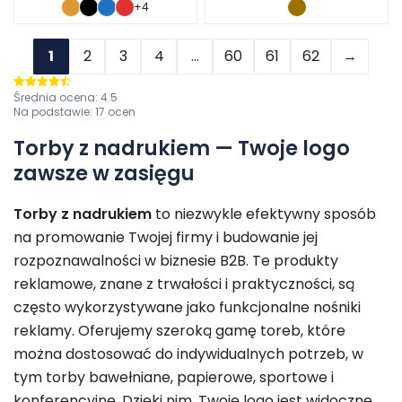
+4
1
2
3
4
…
60
61
62
→
Średnia ocena:
4.5
Oceniono
4.5
na 5
Na podstawie:
17
ocen
Torby z nadrukiem — Twoje logo
zawsze w zasięgu
Torby z nadrukiem
to niezwykle efektywny sposób
na promowanie Twojej firmy i budowanie jej
rozpoznawalności w biznesie B2B. Te produkty
reklamowe, znane z trwałości i praktyczności, są
często wykorzystywane jako funkcjonalne nośniki
reklamy. Oferujemy szeroką gamę toreb, które
można dostosować do indywidualnych potrzeb, w
tym torby bawełniane, papierowe, sportowe i
konferencyjne. Dzięki nim, Twoje logo jest widoczne