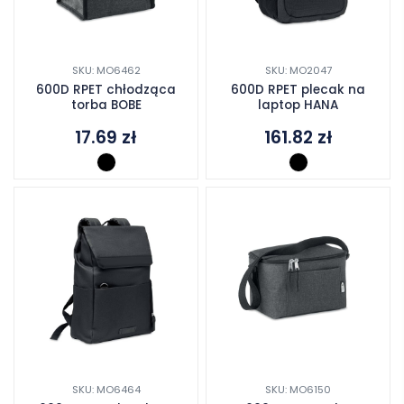
SKU: MO6462
SKU: MO2047
600D RPET chłodząca
600D RPET plecak na
torba BOBE
laptop HANA
17.69
zł
161.82
zł
SKU: MO6464
SKU: MO6150