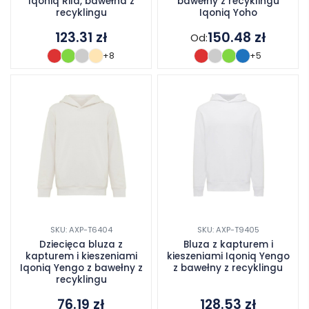
Iqoniq Rila, bawełna z
bawełny z recyklingu
recyklingu
Iqoniq Yoho
123.31
zł
150.48
zł
Od:
+8
+5
SKU: AXP-T6404
SKU: AXP-T9405
Dziecięca bluza z
Bluza z kapturem i
kapturem i kieszeniami
kieszeniami Iqoniq Yengo
Iqoniq Yengo z bawełny z
z bawełny z recyklingu
recyklingu
76.19
zł
128.53
zł