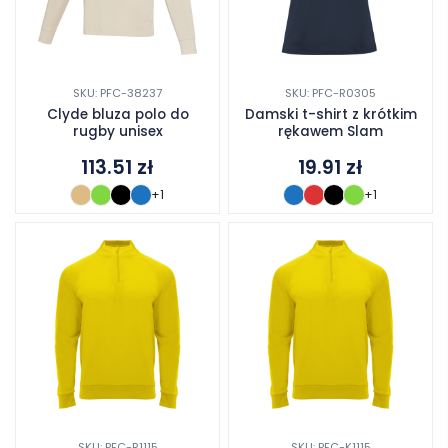
SKU: PFC-38237
SKU: PFC-R0305
Clyde bluza polo do
Damski t-shirt z krótkim
rugby unisex
rękawem Slam
113.51
zł
19.91
zł
+1
+1
SKU: PFC-R1115
SKU: PFC-K1115