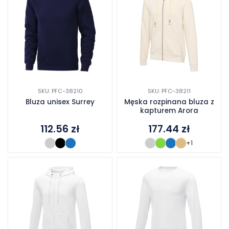
SKU: PFC-38210
SKU: PFC-38211
Bluza unisex Surrey
Męska rozpinana bluza z
kapturem Arora
112.56
zł
177.44
zł
+1