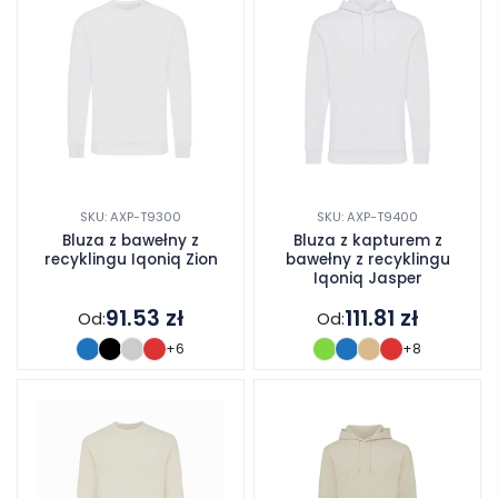
SKU: AXP-T9300
SKU: AXP-T9400
Bluza z bawełny z
Bluza z kapturem z
recyklingu Iqoniq Zion
bawełny z recyklingu
Iqoniq Jasper
91.53
zł
111.81
zł
Od:
Od:
+6
+8