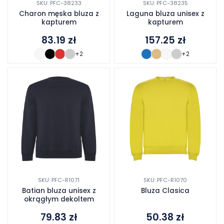
SKU: PFC-38233
SKU: PFC-38235
Charon męska bluza z
Laguna bluza unisex z
kapturem
kapturem
83.19
zł
157.25
zł
+2
+2
SKU: PFC-R1071
SKU: PFC-R1070
Batian bluza unisex z
Bluza Clasica
okrągłym dekoltem
79.83
zł
50.38
zł