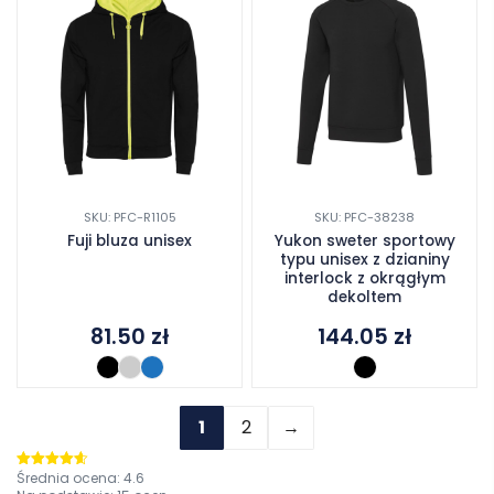
SKU: PFC-R1105
SKU: PFC-38238
Fuji bluza unisex
Yukon sweter sportowy
typu unisex z dzianiny
interlock z okrągłym
dekoltem
81.50
zł
144.05
zł
1
2
→
Średnia ocena:
4.6
Oceniono
4.6
na 5