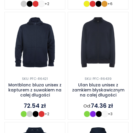
+2
+6
SKU: PFC-R6421
SKU: PFC-R6439
Montblanc bluza unisex z
Ulan bluza unisex z
kapturem z suwakiem na
zamkiem błyskawicznym
całej długości
na całej długości
72.54
zł
74.36
zł
Od:
+2
+3