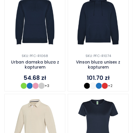
SKU: PFC-R1068
SKU: PFC-R1074
Urban damska bluza z
Vinson bluza unisex z
kapturem
kapturem
54.68
zł
101.70
zł
+3
+2