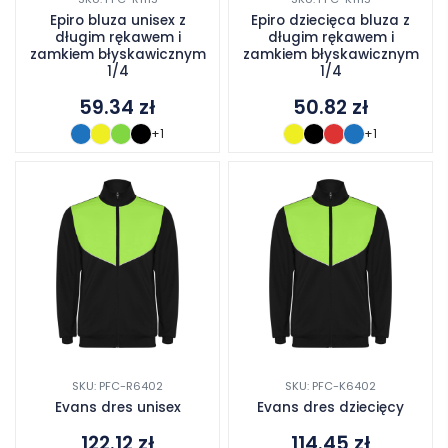
Epiro bluza unisex z
Epiro dziecięca bluza z
długim rękawem i
długim rękawem i
zamkiem błyskawicznym
zamkiem błyskawicznym
1/4
1/4
59.34
zł
50.82
zł
+1
+1
SKU: PFC-R6402
SKU: PFC-K6402
Evans dres unisex
Evans dres dziecięcy
122.12
zł
114.45
zł