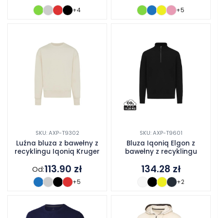
+4
+5
SKU: AXP-T9302
SKU: AXP-T9601
Luźna bluza z bawełny z
Bluza Iqoniq Elgon z
recyklingu Iqoniq Kruger
bawełny z recyklingu
113.90
zł
134.28
zł
Od:
+5
+2