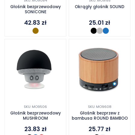
SKU: MO9084
SKU: MO9155
Głośnik bezprzewodowy
Okrągły głośnik SOUND
SONICONE
42.83
zł
25.01
zł
SKU: MO9506
SKU: MO9608
Głośnik bezprzewodowy
Głośnik bezprzew z
MUSHROOM
bambusa ROUND BAMBOO
23.83
zł
25.77
zł