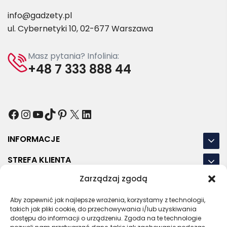
info@gadzety.pl
ul. Cybernetyki 10, 02-677 Warszawa
Masz pytania? Infolinia:
+48 7 333 888 44
Facebook
Instagram
YouTube
TikTok
Pinterest
X
LinkedIn
INFORMACJE
STREFA KLIENTA
Zarządzaj zgodą
NASZE LOKALIZACJE
OSTATNIE POSTY
Aby zapewnić jak najlepsze wrażenia, korzystamy z technologii,
takich jak pliki cookie, do przechowywania i/lub uzyskiwania
dostępu do informacji o urządzeniu. Zgoda na te technologie