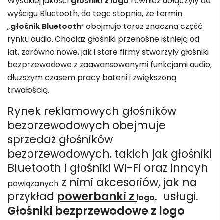
Wysokiej jakości
głośniki z logo
również dołączyły do ​​
wyścigu Bluetooth, do tego stopnia, że ​​termin
„
głośnik Bluetooth
” obejmuje teraz znaczną część
rynku audio. Chociaż głośniki przenośne istnieją od
lat, zarówno nowe, jak i stare firmy stworzyły głośniki
bezprzewodowe z zaawansowanymi funkcjami audio,
dłuższym czasem pracy baterii i zwiększoną
trwałością.
Rynek reklamowych głośników
bezprzewodowych obejmuje
sprzedaż głośników
bezprzewodowych, takich jak głośniki
Bluetooth i głośniki Wi-Fi oraz inncyh
z nimi akcesoriów, jak na
powiązanych
przykład
powerbanki z
. usługi.
logo
Głośniki bezprzewodowe z logo