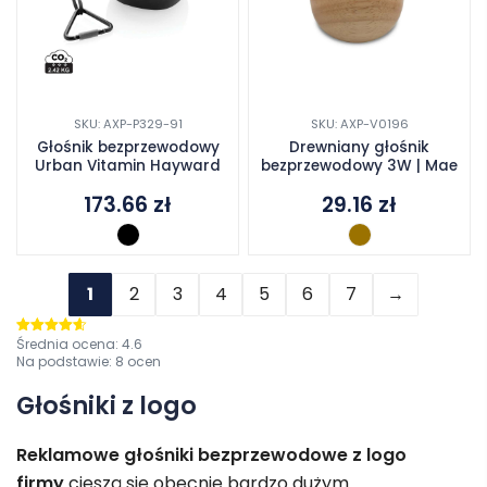
SKU: AXP-P329-91
SKU: AXP-V0196
Głośnik bezprzewodowy
Drewniany głośnik
Urban Vitamin Hayward
bezprzewodowy 3W | Mae
173.66
zł
29.16
zł
1
2
3
4
5
6
7
→
Średnia ocena:
4.6
Oceniono
4.6
na 5
Na podstawie:
8
ocen
Głośniki z logo
Reklamowe głośniki bezprzewodowe z logo
firmy
cieszą się obecnie bardzo dużym