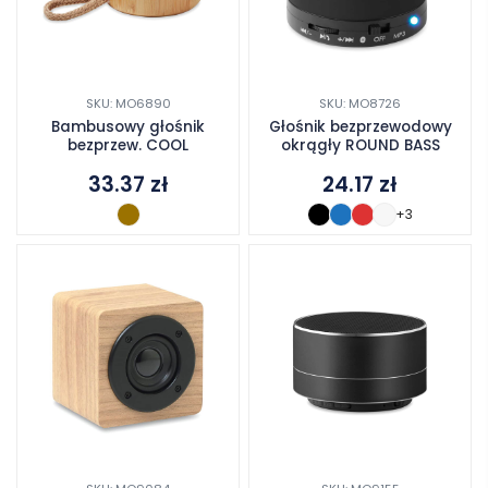
SKU: MO6890
SKU: MO8726
Bambusowy głośnik
Głośnik bezprzewodowy
bezprzew. COOL
okrągły ROUND BASS
33.37
zł
24.17
zł
+3