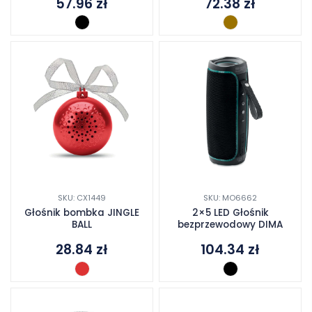
57.96
zł
72.38
zł
SKU: CX1449
SKU: MO6662
Głośnik bombka JINGLE
2×5 LED Głośnik
BALL
bezprzewodowy DIMA
28.84
zł
104.34
zł