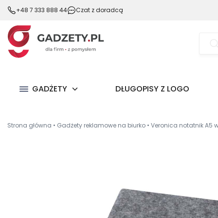
+48 7 333 888 44
Czat z doradcą
Wysz
prod
GADŻETY
DŁUGOPISY Z LOGO
Strona główna
•
Gadżety reklamowe na biurko
•
Veronica notatnik A5 