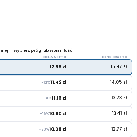
iej — wybierz próg lub wpisz ilość:
CENA NETTO
CENA BRUTTO
15.97
zł
12.98
zł
14.05
zł
11.42
zł
−12%
13.73
zł
11.16
zł
−14%
13.41
zł
10.90
zł
−16%
12.77
zł
10.38
zł
−20%