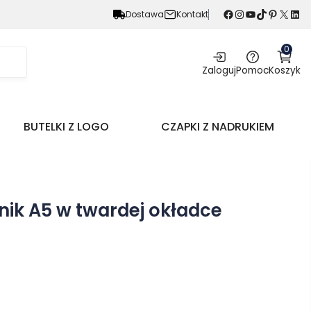
Facebook
Instagram
YouTube
TikTok
Pinterest
X
LinkedIn
Dostawa
Kontakt
0
Zaloguj
Pomoc
Koszyk
BUTELKI Z LOGO
CZAPKI Z NADRUKIEM
nik A5 w twardej okładce