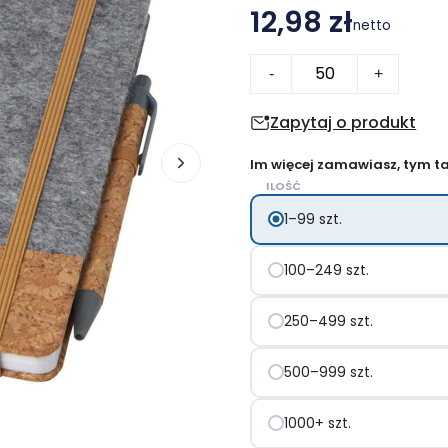
12,98 zł
netto
ilość
-
+
Veronica
notatnik
Zapytaj o produkt
A5
Im więcej zamawiasz, tym tan
w
ILOŚĆ
twardej
1–99 szt.
okładce
100–249 szt.
250–499 szt.
500–999 szt.
1000+ szt.