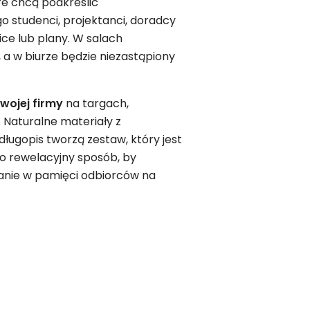
re chcą podkreślić
go studenci, projektanci, doradcy
ice lub plany. W salach
 a w biurze będzie niezastąpiony
Twojej firmy
na targach,
 Naturalne materiały z
długopis tworzą zestaw, który jest
 To rewelacyjny sposób, by
tanie w pamięci odbiorców na