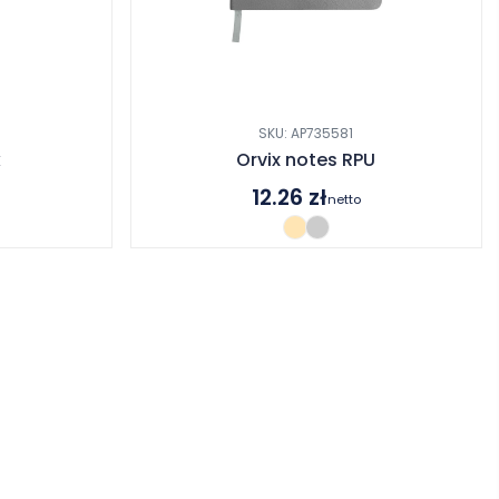
SKU: AP735581
k
Orvix notes RPU
12.26
zł
netto