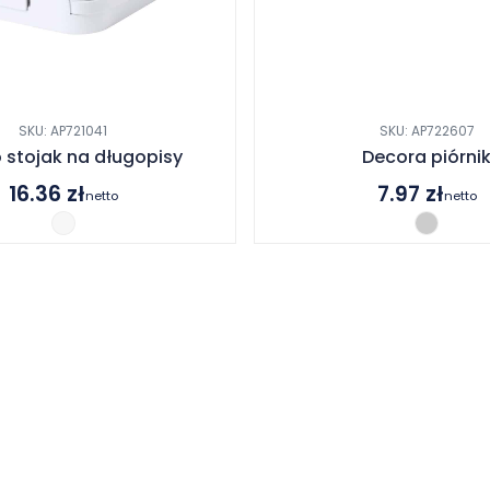
SKU: AP721041
SKU: AP722607
 stojak na długopisy
Decora piórni
16.36
zł
7.97
zł
netto
netto