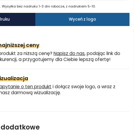
 Wysyłka bez nadruku 1-3 dni robocze, z nadrukiem 5-10.
druku
Wyceń z logo
ajniższej ceny
produkt za niższą cenę?
Napisz do nas
, podając link do
kurencji, a przygotujemy dla Ciebie lepszą ofertę!
zualizacja
apytanie o ten produkt
i dołącz swoje logo, a wraz z
asz darmową wizualizację.
e dodatkowe