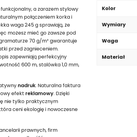
Kolor
 funkcjonalny, a zarazem stylowy
aturalnym połączeniem korka i
Wymiary
lekka waga 245 g sprawiają, że
 więc możesz mieć go zawsze pod
 o gramaturze 70 g/m² gwarantuje
Waga
atki przed zagnieceniem.
opis zapewniają perfekcyjny
Materiał
ywotność 600 m, stalówka 1,0 mm,
eatywny
nadruk
. Naturalna faktura
tkowy efekt
reklamowy
. Dzięki
ię nie tylko praktycznym
która ceni ekologię i nowoczesne
ancelarii prawnych, firm