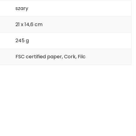
szary
21 x 14,6 cm
245 g
FSC certified paper, Cork, Filc