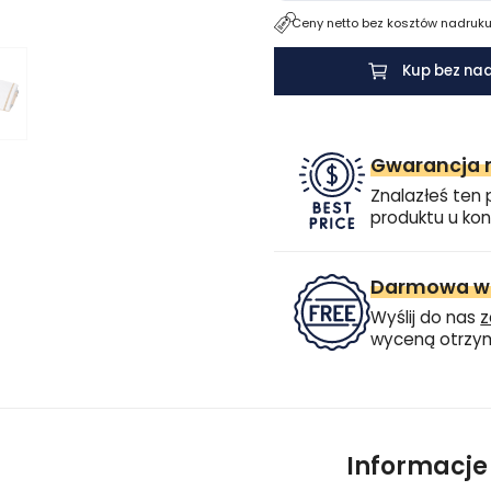
Ceny netto bez kosztów nadruku.
Kup bez na
Gwarancja n
Znalazłeś ten 
produktu u kon
Darmowa wi
Wyślij do nas
z
wyceną otrzym
Informacj