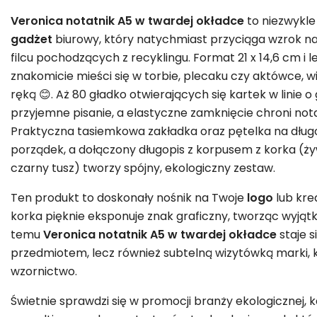
Veronica notatnik A5 w twardej okładce
to niezwykle
gadżet
biurowy, który natychmiast przyciąga wzrok n
filcu pochodzących z recyklingu. Format 21 x 14,6 cm i 
znakomicie mieści się w torbie, plecaku czy aktówce,
ręką 😊. Aż 80 gładko otwierających się kartek w linie
przyjemne pisanie, a elastyczne zamknięcie chroni not
Praktyczna tasiemkowa zakładka oraz pętelka na dług
porządek, a dołączony długopis z korpusem z korka (ż
czarny tusz) tworzy spójny, ekologiczny zestaw.
Ten produkt to doskonały nośnik na Twoje
logo
lub kr
korka pięknie eksponuje znak graficzny, tworząc wyją
temu
Veronica notatnik A5 w twardej okładce
staje s
przedmiotem, lecz również subtelną wizytówką marki, 
wzornictwo.
Świetnie sprawdzi się w promocji branży ekologicznej, k