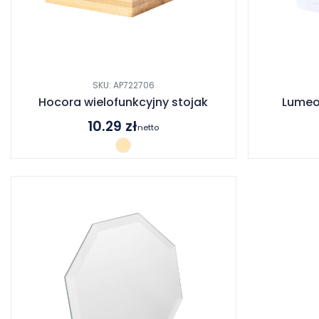
SKU: AP722706
Hocora wielofunkcyjny stojak
Lumeo
10.29
zł
netto