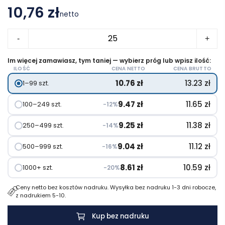
10,76 zł
netto
ilość
-
+
Teczka
konferencyjna
Im więcej zamawiasz, tym taniej — wybierz próg lub wpisz ilość:
ILOŚĆ
CENA NETTO
CENA BRUTTO
ok.
10.76
zł
13.23
zł
1–99 szt.
A4
z
9.47
zł
11.65
zł
100–249 szt.
−12%
notatnikiem,
karteczki
9.25
zł
11.38
zł
250–499 szt.
−14%
samoprzylepne,
9.04
zł
11.12
zł
500–999 szt.
−16%
długopis
8.61
zł
10.59
zł
1000+ szt.
−20%
Ceny netto bez kosztów nadruku. Wysyłka bez nadruku 1-3 dni robocze,
z nadrukiem 5-10.
Kup bez nadruku