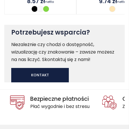
8.57
zł
9.74
zł
netto
netto
Potrzebujesz wsparcia?
Niezależnie czy chodzi o dostępność,
wizualizację czy znakowanie – zawsze możesz
na nas liczyć. Skontaktuj się z nami!
KONTAKT
Bezpieczne płatności
Oc
Płać wygodnie i bez stresu
Za