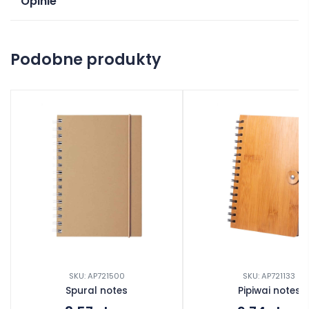
Opinie
Na razie nie ma opinii o produkcie.
Podobne produkty
Dodaj opinię
SKU: AP721500
SKU: AP721133
Spural notes
Pipiwai notes