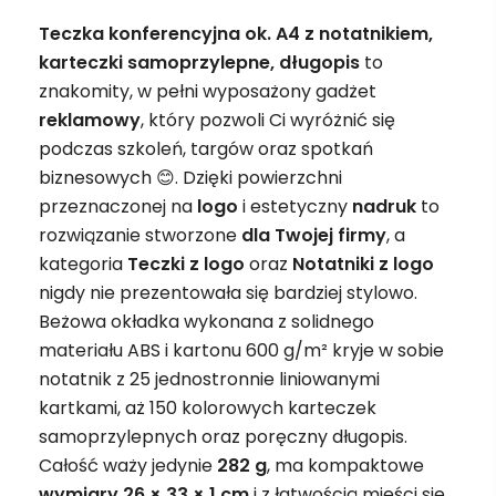
Teczka konferencyjna ok. A4 z notatnikiem,
karteczki samoprzylepne, długopis
to
znakomity, w pełni wyposażony gadżet
reklamowy
, który pozwoli Ci wyróżnić się
podczas szkoleń, targów oraz spotkań
biznesowych 😊. Dzięki powierzchni
przeznaczonej na
logo
i estetyczny
nadruk
to
rozwiązanie stworzone
dla Twojej firmy
, a
kategoria
Teczki z logo
oraz
Notatniki z logo
nigdy nie prezentowała się bardziej stylowo.
Beżowa okładka wykonana z solidnego
materiału ABS i kartonu 600 g/m² kryje w sobie
notatnik z 25 jednostronnie liniowanymi
kartkami, aż 150 kolorowych karteczek
samoprzylepnych oraz poręczny długopis.
Całość waży jedynie
282 g
, ma kompaktowe
wymiary 26 × 33 × 1 cm
i z łatwością mieści się