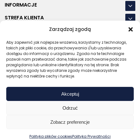
INFORMACJE
STREFA KLIENTA
Zarządzaj zgodą
NASZE LOKALIZACJE
Aby zapewnić jak najlepsze wrażenia, korzystamy z technologii,
OSTATNIE POSTY
takich jak pliki cookie, do przechowywania i/lub uzyskiwania
dostępu do informacji o urządzeniu. Zgoda na te technologie
pozwoli nam przetwarzać dane, takie jak zachowanie podczas
przeglądania lub unikalne identyfikatory na tej stronie. Brak
wyrażenia zgody lub wycofanie zgody może niekorzystnie
RODO
REGULAMIN
POLITYKA PRYWATNOŚCI
wpłynąć na niektóre cechy i funkcje.
POLITYKA PLIKÓW COOKIES (EU)
Akceptuj
Bezpieczny sklep
Zaufany sprzedawca
Certyfikat SSL
Sprawdź opinie
Odrzuć
Copyright © 2026 Gadzety.pl
Zobacz preferencje
0
Kup bez nadruku
Wyceń z logo
Polityka plików cookies
Polityka Prywatności
Zaloguj
Start
Koszyk
Menu