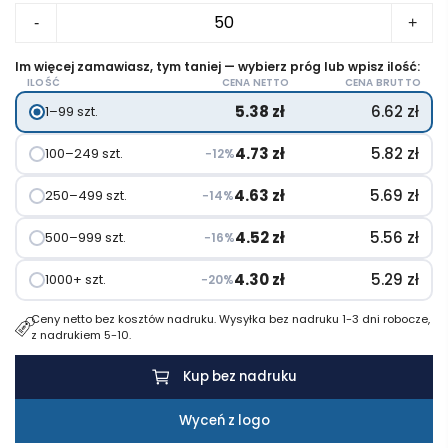
ilość
-
+
Juknok
karteczki
Im więcej zamawiasz, tym taniej — wybierz próg lub wpisz ilość:
ILOŚĆ
CENA NETTO
CENA BRUTTO
samoprzylepne
5.38
zł
6.62
zł
1–99 szt.
4.73
zł
5.82
zł
100–249 szt.
−12%
4.63
zł
5.69
zł
250–499 szt.
−14%
4.52
zł
5.56
zł
500–999 szt.
−16%
4.30
zł
5.29
zł
1000+ szt.
−20%
Ceny netto bez kosztów nadruku. Wysyłka bez nadruku 1-3 dni robocze,
z nadrukiem 5-10.
Kup bez nadruku
Wyceń z logo