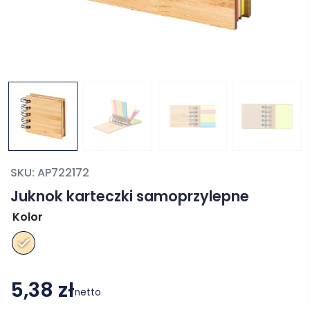
SKU:
AP722172
Juknok karteczki samoprzylepne
Kolor
5,38 zł
netto