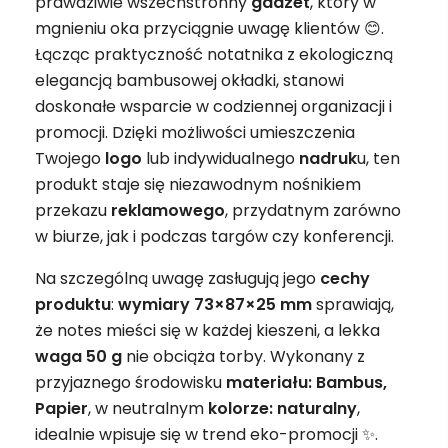
prawdziwie wszechstronny
gadżet
, który w
mgnieniu oka przyciągnie uwagę klientów 😊.
Łącząc praktyczność notatnika z ekologiczną
elegancją bambusowej okładki, stanowi
doskonałe wsparcie w codziennej organizacji i
promocji. Dzięki możliwości umieszczenia
Twojego
logo
lub indywidualnego
nadruk
u, ten
produkt staje się niezawodnym nośnikiem
przekazu
reklamowego
, przydatnym zarówno
w biurze, jak i podczas targów czy konferencji.
Na szczególną uwagę zasługują jego
cechy
produktu
:
wymiary 73×87×25 mm
sprawiają,
że notes mieści się w każdej kieszeni, a lekka
waga 50 g
nie obciąża torby. Wykonany z
przyjaznego środowisku
materiału: Bambus,
Papier
, w neutralnym
kolorze: naturalny
,
idealnie wpisuje się w trend eko-promocji ✨.