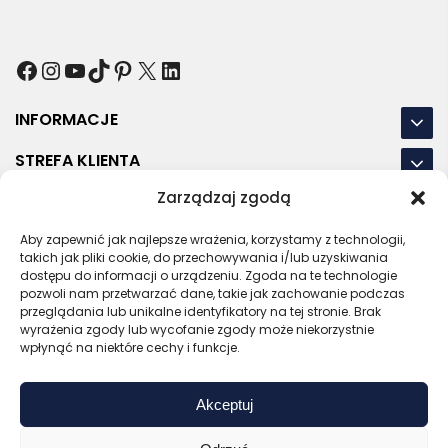
Facebook
Instagram
YouTube
TikTok
Pinterest
X
LinkedIn
INFORMACJE
STREFA KLIENTA
Zarządzaj zgodą
NASZE LOKALIZACJE
Aby zapewnić jak najlepsze wrażenia, korzystamy z technologii,
OSTATNIE POSTY
takich jak pliki cookie, do przechowywania i/lub uzyskiwania
dostępu do informacji o urządzeniu. Zgoda na te technologie
pozwoli nam przetwarzać dane, takie jak zachowanie podczas
przeglądania lub unikalne identyfikatory na tej stronie. Brak
wyrażenia zgody lub wycofanie zgody może niekorzystnie
RODO
REGULAMIN
POLITYKA PRYWATNOŚCI
wpłynąć na niektóre cechy i funkcje.
POLITYKA PLIKÓW COOKIES (EU)
Akceptuj
Bezpieczny sklep
Zaufany sprzedawca
Certyfikat SSL
Sprawdź opinie