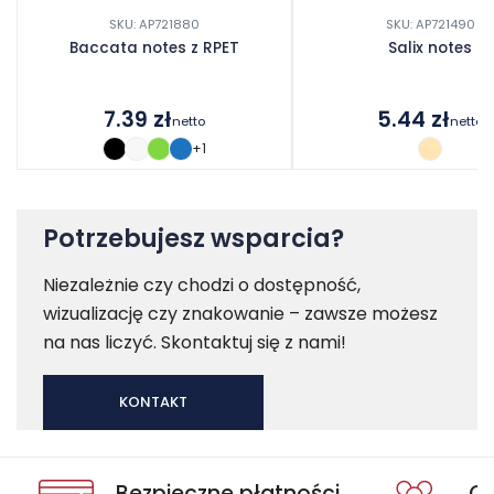
SKU: AP721880
SKU: AP721490
Baccata notes z RPET
Salix notes
7.39
zł
5.44
zł
netto
netto
+1
Potrzebujesz wsparcia?
Niezależnie czy chodzi o dostępność,
wizualizację czy znakowanie – zawsze możesz
na nas liczyć. Skontaktuj się z nami!
KONTAKT
Bezpieczne płatności
Oc