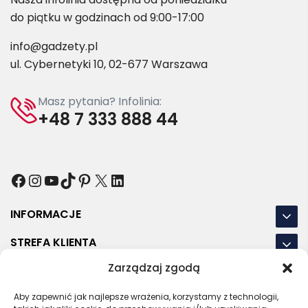
do piątku w godzinach od 9:00-17:00
info@gadzety.pl
ul. Cybernetyki 10, 02-677 Warszawa
Masz pytania? Infolinia:
+48 7 333 888 44
Facebook
Instagram
YouTube
TikTok
Pinterest
X
LinkedIn
INFORMACJE
STREFA KLIENTA
Zarządzaj zgodą
NASZE LOKALIZACJE
Aby zapewnić jak najlepsze wrażenia, korzystamy z technologii,
OSTATNIE POSTY