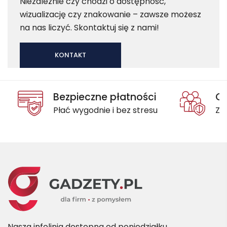
Niezależnie czy chodzi o dostępność,
wizualizację czy znakowanie – zawsze możesz
na nas liczyć. Skontaktuj się z nami!
KONTAKT
Bezpieczne płatności
Oc
Płać wygodnie i bez stresu
Za
Nasza infolinia dostępna od poniedziałku