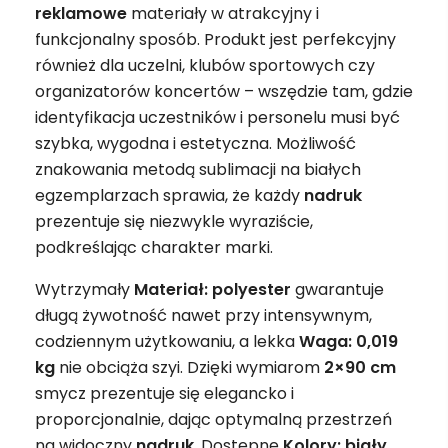
reklamowe
materiały w atrakcyjny i
funkcjonalny sposób. Produkt jest perfekcyjny
również dla uczelni, klubów sportowych czy
organizatorów koncertów – wszędzie tam, gdzie
identyfikacja uczestników i personelu musi być
szybka, wygodna i estetyczna. Możliwość
znakowania metodą sublimacji na białych
egzemplarzach sprawia, że każdy
nadruk
prezentuje się niezwykle wyraziście,
podkreślając charakter marki.
Wytrzymały
Materiał: polyester
gwarantuje
długą żywotność nawet przy intensywnym,
codziennym użytkowaniu, a lekka
Waga: 0,019
kg
nie obciąża szyi. Dzięki wymiarom
2×90 cm
smycz prezentuje się elegancko i
proporcjonalnie, dając optymalną przestrzeń
na widoczny
nadruk
. Dostępne
Kolory: biały,