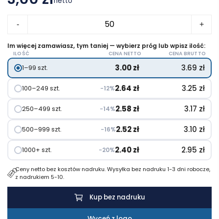
netto
ilość
-
+
Smycz
z
Im więcej zamawiasz, tym taniej — wybierz próg lub wpisz ilość:
ILOŚĆ
CENA NETTO
CENA BRUTTO
wysuwanym
3.00
zł
3.69
zł
1–99 szt.
uchwytem
ZIP
2.64
zł
3.25
zł
100–249 szt.
−12%
LANYARD
2.58
zł
3.17
zł
250–499 szt.
−14%
2.52
zł
3.10
zł
500–999 szt.
−16%
2.40
zł
2.95
zł
1000+ szt.
−20%
Ceny netto bez kosztów nadruku. Wysyłka bez nadruku 1-3 dni robocze,
z nadrukiem 5-10.
Kup bez nadruku
Wyceń z logo