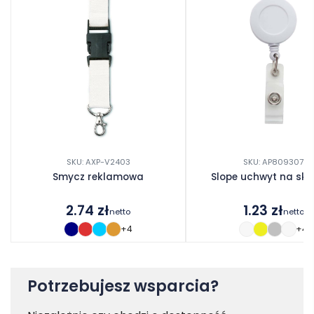
SKU: AXP-V2403
SKU: AP809307
Smycz reklamowa
Slope uchwyt na ski
2.74
zł
1.23
zł
netto
netto
+4
+4
Potrzebujesz wsparcia?