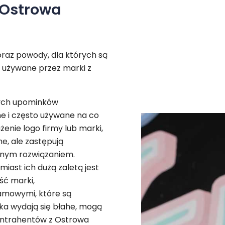
 Ostrowa
oraz powody, dla których są
 używane przez marki z
szych upominków
ne i często używane na co
enie logo firmy lub marki,
ne, ale zastępują
cznym rozwiązaniem.
iast ich dużą zaletą jest
ść marki,
amowymi, które są
oka wydają się błahe, mogą
ontrahentów z Ostrowa