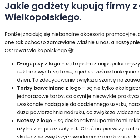
Jakie gadżety kupują firmy z
Wielkopolskiego.
Poniżej znajdują się niebanalne akcesoria promocyjne, 
one tak ochoczo zamawiane właśnie u nas, a następnie
Ostrowa Wielkopolskiego 😃:
Długopisy z logo
– są to jeden z najpopularniej
reklamowych: są tanie, a jednocześnie funkcjonal
dzień. To zdecydowanie zwiększa szansę na zauważ
Torby bawełniane z logo
– są nie tylko ekologicz
jednorazowe torby, co czyni je niezwykle prakty
Doskonale nadają się do codziennego użytku, natom
duża powierzchnia nadruku, co zwiększa widoczno
Notesy z logo
– są doskonalymi upominkami rekl
użyteczne przez cały rok. Choć na pierwszy rzut 
skutecznie zwiększyć świadomość marki wśród k