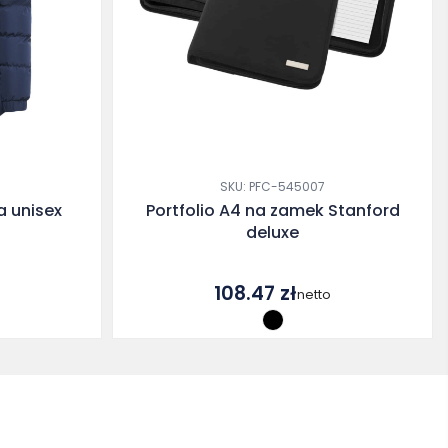
SKU: PFC-545007
a unisex
Portfolio A4 na zamek Stanford
deluxe
108.47
zł
o
netto