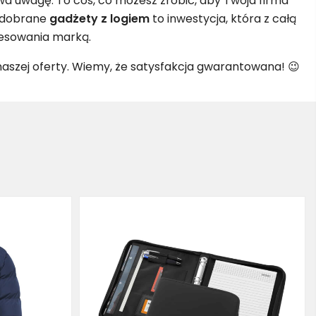
wa uwagę. To coś, co możesz zrobić, aby Twoja firma
e dobrane
gadżety z logiem
to inwestycja, która z całą
resowania marką.
aszej oferty. Wiemy, że satysfakcja gwarantowana! 😉