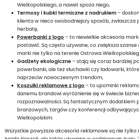
Wielkopolskiego, a nawet spoza niego,
Termosy i kubki termiczne z nadrukiem
– doskon
klienta w nieco swobodniejszy sposób, zwłaszcza
herbatę,
Powerbanki z logo
– to niewielkie akcesoria mar
postawić. Są często używane, co zwiększa szanse
marki nie tylko na terenie Ostrowa Wielkopolskieg
Gadżety ekologiczne
– stają się coraz bardziej p
powerbanki, ale też słuchawki czy ładowarki, które
naprzeciw nowoczesnym trendom,
Koszulki reklamowe z logo
– to upominki reklamo
danemu brandowi wyróżnienie się w świecie biznes
rozpoznawalności. Są fantastycznym dodatkiem
branżowych, targów czy konferencji odbywających
Wielkopolskim.
Wszystkie powyższe akcesoria reklamowe są nie tylko
każdą kieszeń, ale także używane w codziennym życiu.