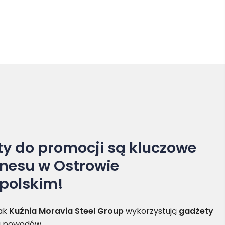
y do promocji są kluczowe
znesu w Ostrowie
polskim!
jak
Kuźnia Moravia Steel Group
wykorzystują
gadżety
ku powodów.