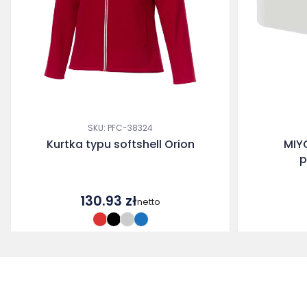
SKU: PFC-38324
Kurtka typu softshell Orion
MIY
p
130.93
zł
netto