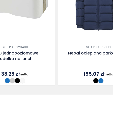
SKU: PFC-220400
SKU: PFC-R5080
O jednopoziomowe
Nepal ocieplana park
udełko na lunch
38.28
zł
155.07
zł
netto
nett