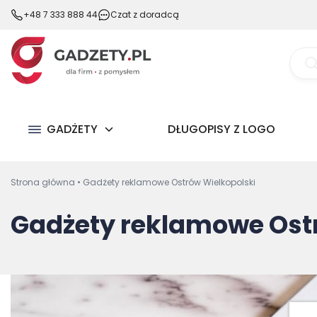
+48 7 333 888 44
Czat z doradcą
Wysz
prod
GADŻETY
DŁUGOPISY Z LOGO
Strona główna
•
Gadżety reklamowe Ostrów Wielkopolski
Gadżety reklamowe Ost