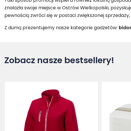
Taki sposób promocji wspiera również lokalną gospodar
znalazła swoje miejsce w Ostrów Wielkopolski, pozys
pewnością zwróci się w postaci zwiększonej sprzedaży
Z dumą prezentujemy nasze kategorie gadżetów:
bido
Zobacz nasze bestsellery!