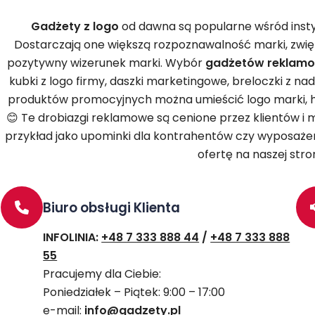
Gadżety z logo
od dawna są popularne wśród instytu
Dostarczają one większą rozpoznawalność marki, zwięk
pozytywny wizerunek marki. Wybór
gadżetów reklam
kubki z logo firmy, daszki marketingowe, breloczki z na
produktów promocyjnych można umieścić logo marki, ha
😊 Te drobiazgi reklamowe są cenione przez klientów 
przykład jako upominki dla kontrahentów czy wyposażen
ofertę na naszej stro
Biuro obsługi Klienta
INFOLINIA:
+48 7 333 888 44
/
+48 7 333 888
55
Pracujemy dla Ciebie:
Poniedziałek – Piątek: 9:00 – 17:00
e-mail:
info@gadzety.pl