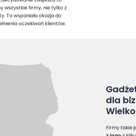
wszystkie firmy, nie tylko z
ty. To wspaniała okazja do
łnienia oczekiwań klientów.
Gadżet
dla bi
Wielko
Firmy takie 
z logo
z kil