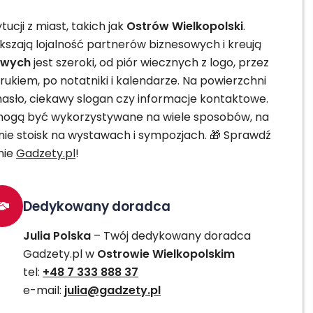
cji z miast, takich jak
Ostrów Wielkopolski
.
szają lojalność partnerów biznesowych i kreują
owych
jest szeroki, od piór wiecznych z logo, przez
drukiem, po notatniki i kalendarze. Na powierzchni
sło, ciekawy slogan czy informacje kontaktowe.
i mogą być wykorzystywane na wiele sposobów, na
ie stoisk na wystawach i sympozjach. 🎁 Sprawdź
nie
Gadzety.pl
!
Dedykowany doradca
Julia Polska
– Twój dedykowany doradca
Gadzety.pl w
Ostrowie Wielkopolskim
tel:
+48 7 333 888 37
e-mail:
julia@gadzety.pl