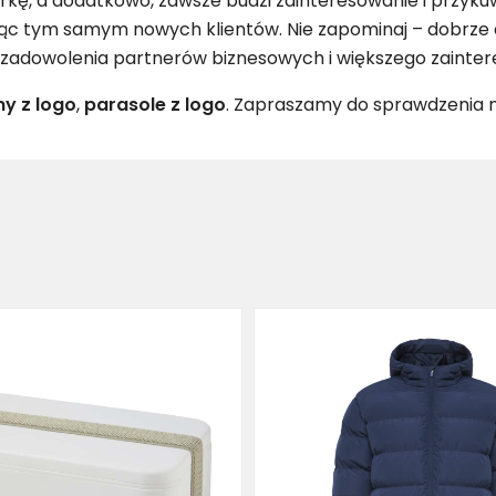
kę, a dodatkowo, zawsze budzi zainteresowanie i przyku
kując tym samym nowych klientów. Nie zapominaj – dobrz
, zadowolenia partnerów biznesowych i większego zainte
ny z logo
,
parasole z logo
. Zapraszamy do sprawdzenia n