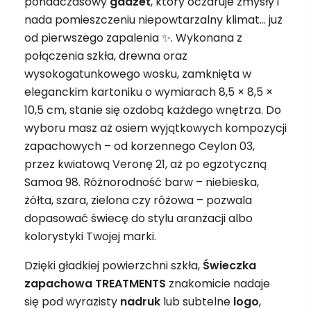
ponadczasowy
gadżet
, który oczaruje zmysły i
nada pomieszczeniu niepowtarzalny klimat… już
od pierwszego zapalenia ✨. Wykonana z
połączenia szkła, drewna oraz
wysokogatunkowego wosku, zamknięta w
eleganckim kartoniku o wymiarach 8,5 × 8,5 ×
10,5 cm, stanie się ozdobą każdego wnętrza. Do
wyboru masz aż osiem wyjątkowych kompozycji
zapachowych – od korzennego Ceylon 03,
przez kwiatową Veronę 21, aż po egzotyczną
Samoa 98. Różnorodność barw – niebieska,
żółta, szara, zielona czy różowa – pozwala
dopasować świecę do stylu aranżacji albo
kolorystyki Twojej marki.
Dzięki gładkiej powierzchni szkła,
Świeczka
zapachowa TREATMENTS
znakomicie nadaje
się pod wyrazisty
nadruk
lub subtelne
logo
,