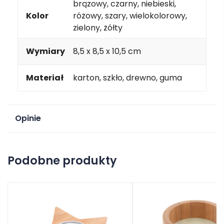
brązowy, czarny, niebieski,
Kolor
różowy, szary, wielokolorowy,
zielony, żółty
Wymiary
8,5 x 8,5 x 10,5 cm
Materiał
karton, szkło, drewno, guma
Opinie
Na razie nie ma opinii o produkcie.
Podobne produkty
Dodaj opinię