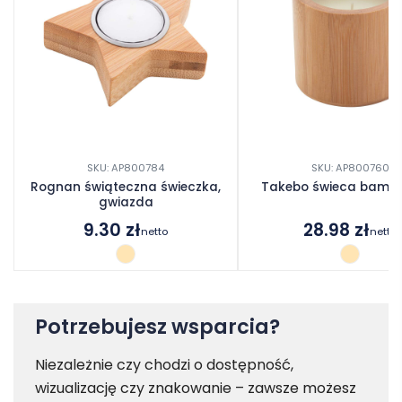
SKU: AP800784
SKU: AP800760
Rognan świąteczna świeczka,
Takebo świeca bamb
gwiazda
9.30
zł
28.98
zł
netto
netto
Potrzebujesz wsparcia?
Niezależnie czy chodzi o dostępność,
wizualizację czy znakowanie – zawsze możesz