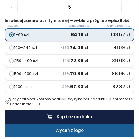
ilość
-
+
Świeczka
zapachowa
Im więcej zamawiasz, tym taniej — wybierz próg lub wpisz ilość:
ILOŚĆ
CENA NETTO
CENA BRUTTO
TREATMENTS
84.16
zł
103.52
zł
1–99 szt.
74.06
zł
91.09
zł
100–249 szt.
−12%
72.38
zł
89.03
zł
250–499 szt.
−14%
70.69
zł
86.95
zł
500–999 szt.
−16%
67.33
zł
82.82
zł
1000+ szt.
−20%
Ceny netto bez kosztów nadruku. Wysyłka bez nadruku 1-3 dni robocze,
z nadrukiem 5-10.
Kup bez nadruku
Wyceń z logo