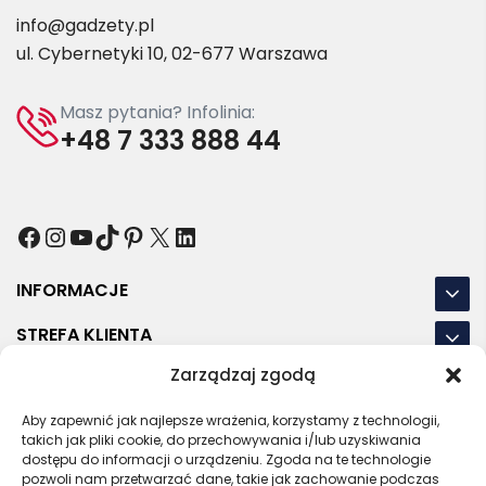
info@gadzety.pl
ul. Cybernetyki 10, 02-677 Warszawa
Masz pytania? Infolinia:
+48 7 333 888 44
Facebook
Instagram
YouTube
TikTok
Pinterest
X
LinkedIn
INFORMACJE
STREFA KLIENTA
Zarządzaj zgodą
NASZE LOKALIZACJE
Aby zapewnić jak najlepsze wrażenia, korzystamy z technologii,
OSTATNIE POSTY
takich jak pliki cookie, do przechowywania i/lub uzyskiwania
dostępu do informacji o urządzeniu. Zgoda na te technologie
pozwoli nam przetwarzać dane, takie jak zachowanie podczas