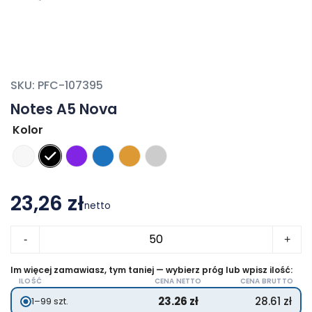
SKU:
PFC-107395
Notes A5 Nova
Kolor
23,26 zł
netto
ilość
-
+
Notes
A5
Im więcej zamawiasz, tym taniej — wybierz próg lub wpisz ilość:
ILOŚĆ
CENA NETTO
CENA BRUTTO
Nova
23.26
zł
28.61
zł
1–99 szt.