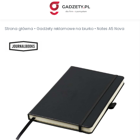
Strona główna
•
Gadżety reklamowe na biurko
•
Notes A5 Nova