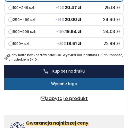
20.47
zł
25.18
zł
100–249 szt.
−12%
20.00
zł
24.60
zł
250–499 szt.
−14%
19.54
zł
24.03
zł
500–999 szt.
−16%
18.61
zł
22.89
zł
1000+ szt.
−20%
Ceny netto bez kosztów nadruku. Wysyłka bez nadruku 1-3 dni robocze,
z nadrukiem 5-10.
Kup bez nadruku
Wyceń z logo
Zapytaj o produkt
Gwarancja najniższej ceny