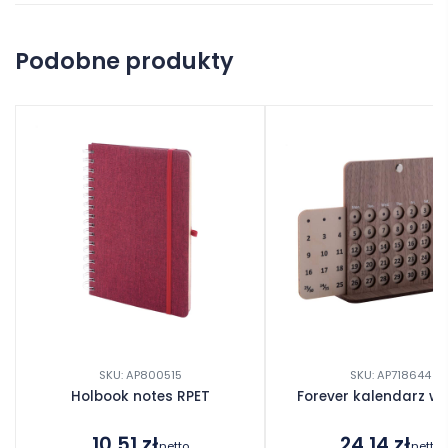
Na razie nie ma opinii o produkcie.
Podobne produkty
Dodaj opinię
SKU: AP800515
SKU: AP718644
Holbook notes RPET
Forever kalendarz wi
10.51
zł
24.14
zł
netto
netto