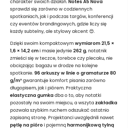
charakter swoich działań.
Notes A5 Nova
sprawdzi się zarówno w codziennych
spotkaniach, jak i podczas targów, konferencji
czy eventów brandingowych, gdzie liczy się
każdy subtelny, ale stylowy akcent 😍.
Dzięki swoim kompaktowym
wymiarom 21,5 ×
1,6 × 14,2 cm
i masie jedynie
262 g
, notatnik
zmieści się w teczce, torebce czy plecaku, nie
obciążając bagażu w drodze na kolejne
spotkanie.
96 arkuszy w linie o gramaturze 80
g/m²
gwarantuje komfort pisania zarówno
długopisem, jak i piórem. Praktyczna
elastyczna gumka
dba o to, aby notatki
pozostały na swoim miejscu, a wszyta
zakładka
pozwala szybkim ruchem odszukać ostatnio
zapisaną stronę. Projektanci uwzględnili nawet
pętlę na pióro
i pojemną
harmonijkową tylną