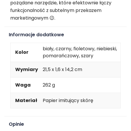
pożądane narzędzie, które efektownie łączy
funkcjonalność z subtelnym przekazem
marketingowym 😉.
Informacje dodatkowe
biały, czarny, fioletowy, niebieski,
Kolor
pomarańczowy, szary
Wymiary
21,5 x 1,6 x 14,2 cm
Waga
262 g
Materiał
Papier imitujący skórę
Opinie