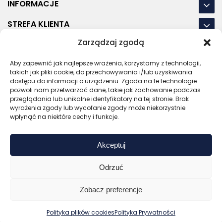
INFORMACJE
STREFA KLIENTA
Zarządzaj zgodą
NASZE LOKALIZACJE
Aby zapewnić jak najlepsze wrażenia, korzystamy z technologii,
OSTATNIE POSTY
takich jak pliki cookie, do przechowywania i/lub uzyskiwania
dostępu do informacji o urządzeniu. Zgoda na te technologie
pozwoli nam przetwarzać dane, takie jak zachowanie podczas
przeglądania lub unikalne identyfikatory na tej stronie. Brak
wyrażenia zgody lub wycofanie zgody może niekorzystnie
RODO
REGULAMIN
POLITYKA PRYWATNOŚCI
wpłynąć na niektóre cechy i funkcje.
POLITYKA PLIKÓW COOKIES (EU)
Akceptuj
Bezpieczny sklep
Zaufany sprzedawca
Certyfikat SSL
Sprawdź opinie
Odrzuć
Copyright © 2026 Gadzety.pl
Zobacz preferencje
0
Kup bez nadruku
Wyceń z logo
Polityka plików cookies
Polityka Prywatności
Zaloguj
Start
Koszyk
Menu