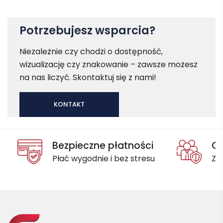
od
od
91.53 zł
150.48 zł
do
do
Potrzebujesz wsparcia?
118.60 zł
155.36 zł
Niezależnie czy chodzi o dostępność,
wizualizację czy znakowanie – zawsze możesz
na nas liczyć. Skontaktuj się z nami!
KONTAKT
Bezpieczne płatności
Oc
Płać wygodnie i bez stresu
Za