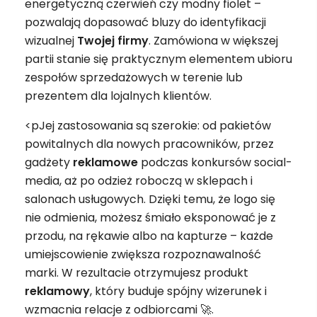
energetyczną czerwień czy modny fiolet –
pozwalają dopasować bluzy do identyfikacji
wizualnej
Twojej firmy
. Zamówiona w większej
partii stanie się praktycznym elementem ubioru
zespołów sprzedażowych w terenie lub
prezentem dla lojalnych klientów.
<pJej zastosowania są szerokie: od pakietów
powitalnych dla nowych pracowników, przez
gadżety
reklamowe
podczas konkursów social-
media, aż po odzież roboczą w sklepach i
salonach usługowych. Dzięki temu, że logo się
nie odmienia, możesz śmiało eksponować je z
przodu, na rękawie albo na kapturze – każde
umiejscowienie zwiększa rozpoznawalność
marki. W rezultacie otrzymujesz produkt
reklamowy
, który buduje spójny wizerunek i
wzmacnia relacje z odbiorcami 🚀.