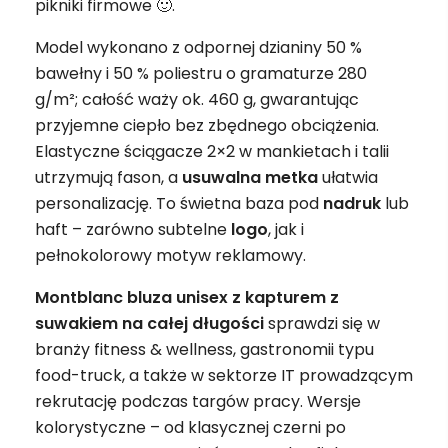
pikniki firmowe 🙂.
Model wykonano z odpornej dzianiny 50 %
bawełny i 50 % poliestru o gramaturze 280
g/m²; całość waży ok. 460 g, gwarantując
przyjemne ciepło bez zbędnego obciążenia.
Elastyczne ściągacze 2×2 w mankietach i talii
utrzymują fason, a
usuwalna metka
ułatwia
personalizację. To świetna baza pod
nadruk
lub
haft – zarówno subtelne
logo
, jak i
pełnokolorowy motyw reklamowy.
Montblanc bluza unisex z kapturem z
suwakiem na całej długości
sprawdzi się w
branży fitness & wellness, gastronomii typu
food-truck, a także w sektorze IT prowadzącym
rekrutację podczas targów pracy. Wersje
kolorystyczne – od klasycznej czerni po