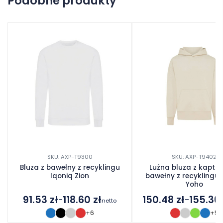
Podobne produkty
Dodaj opinię
SKU: AXP-T9300
SKU: AXP-T9402
Bluza z bawełny z recyklingu
Luźna bluza z kaptu
Iqoniq Zion
bawełny z recyklingu 
Yoho
91.53
zł
118.60
zł
150.48
zł
155.36
–
–
netto
Zakres
Zakres
+6
+5
cen:
cen: