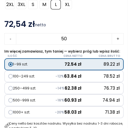
2XL
3XL
S
M
L
XL
72,54 zł
netto
ilość
-
+
Montblanc bluza
unisex
Im więcej zamawiasz, tym taniej — wybierz próg lub wpisz ilość:
ILOŚĆ
CENA NETTO
CENA BRUTTO
z
72.54
zł
89.22
zł
1–99 szt.
kapturem
z
63.84
zł
78.52
zł
100–249 szt.
−12%
suwakiem
na
62.38
zł
76.73
zł
250–499 szt.
−14%
całej
60.93
zł
74.94
zł
500–999 szt.
−16%
długości
58.03
zł
71.38
zł
1000+ szt.
−20%
Ceny netto bez kosztów nadruku. Wysyłka bez nadruku 1-3 dni robocze,
z nadrukiem 5-10.