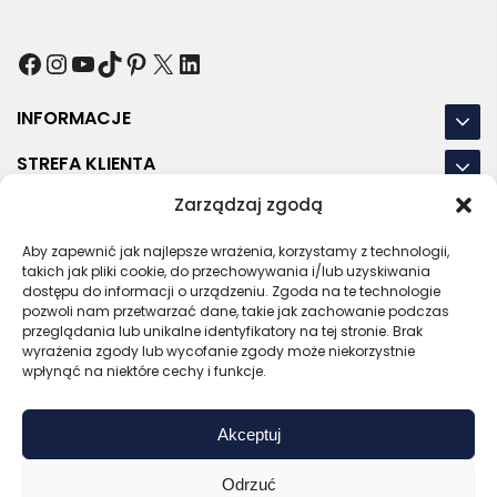
Facebook
Instagram
YouTube
TikTok
Pinterest
X
LinkedIn
INFORMACJE
STREFA KLIENTA
Zarządzaj zgodą
NASZE LOKALIZACJE
OSTATNIE POSTY
Aby zapewnić jak najlepsze wrażenia, korzystamy z technologii,
takich jak pliki cookie, do przechowywania i/lub uzyskiwania
dostępu do informacji o urządzeniu. Zgoda na te technologie
pozwoli nam przetwarzać dane, takie jak zachowanie podczas
przeglądania lub unikalne identyfikatory na tej stronie. Brak
wyrażenia zgody lub wycofanie zgody może niekorzystnie
RODO
REGULAMIN
POLITYKA PRYWATNOŚCI
wpłynąć na niektóre cechy i funkcje.
POLITYKA PLIKÓW COOKIES (EU)
Akceptuj
Bezpieczny sklep
Zaufany sprzedawca
Certyfikat SSL
Sprawdź opinie
Odrzuć