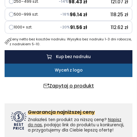
98.43
zł
121.07
zł
250–499 szt.
−14%
96.14
zł
118.25
zł
500–999 szt.
−16%
91.56
zł
112.62
zł
1000+ szt.
−20%
Ceny netto bez kosztów nadruku. Wysyłka bez nadruku 1-3 dni robocze,
z nadrukiem 5-10.
Kup bez nadruku
Wyceń z logo
Zapytaj o produkt
Gwarancja najniższej ceny
Znalazłeś ten produkt za niższą cenę?
Napisz
do nas
, podając link do produktu u konkurencji,
a przygotujemy dla Ciebie lepszą ofertę!