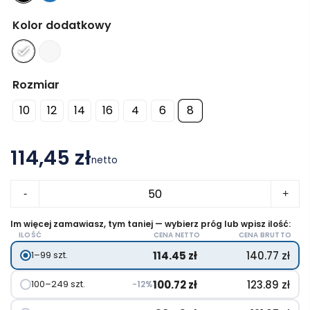
Kolor dodatkowy
Rozmiar
10
12
14
16
4
6
8
114,45 zł
netto
ilość
-
+
Evans
dres
Im więcej zamawiasz, tym taniej — wybierz próg lub wpisz ilość:
ILOŚĆ
CENA NETTO
CENA BRUTTO
dziecięcy
114.45
zł
140.77
zł
1–99 szt.
100.72
zł
123.89
zł
100–249 szt.
−12%