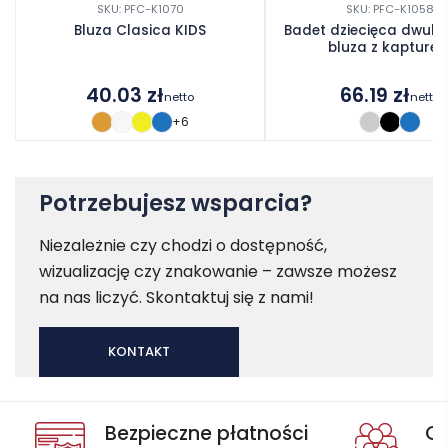
SKU: PFC-K1070
SKU: PFC-K1058
Bluza Clasica KIDS
Badet dziecięca dwuk
bluza z kapture
40.03
zł
66.19
zł
netto
netto
+6
Potrzebujesz wsparcia?
Niezależnie czy chodzi o dostępność,
wizualizację czy znakowanie – zawsze możesz
na nas liczyć. Skontaktuj się z nami!
KONTAKT
Bezpieczne płatności
Oc