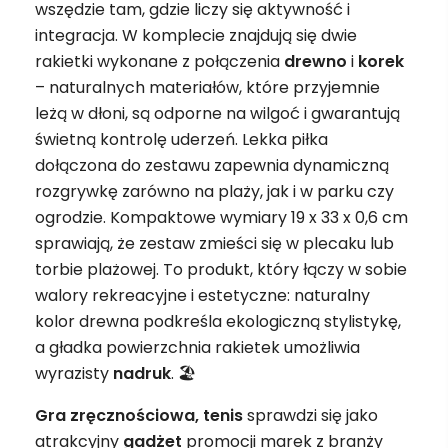
wszędzie tam, gdzie liczy się aktywność i
integracja. W komplecie znajdują się dwie
rakietki wykonane z połączenia
drewno
i
korek
– naturalnych materiałów, które przyjemnie
leżą w dłoni, są odporne na wilgoć i gwarantują
świetną kontrolę uderzeń. Lekka piłka
dołączona do zestawu zapewnia dynamiczną
rozgrywkę zarówno na plaży, jak i w parku czy
ogrodzie. Kompaktowe wymiary 19 x 33 x 0,6 cm
sprawiają, że zestaw zmieści się w plecaku lub
torbie plażowej. To produkt, który łączy w sobie
walory rekreacyjne i estetyczne: naturalny
kolor drewna podkreśla ekologiczną stylistykę,
a gładka powierzchnia rakietek umożliwia
wyrazisty
nadruk
. 🏖️
Gra zręcznościowa, tenis
sprawdzi się jako
atrakcyjny
gadżet
promocji marek z branży