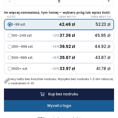
-
+
Gra
zręcznościowa,
Im więcej zamawiasz, tym taniej — wybierz próg lub wpisz ilość:
ILOŚĆ
CENA NETTO
CENA BRUTTO
tenis
42.46
zł
52.23
zł
1–99 szt.
37.36
zł
45.95
zł
100–249 szt.
−12%
36.52
zł
44.92
zł
250–499 szt.
−14%
35.67
zł
43.87
zł
500–999 szt.
−16%
33.97
zł
41.78
zł
1000+ szt.
−20%
Ceny netto bez kosztów nadruku. Wysyłka bez nadruku 1-3 dni robocze,
z nadrukiem 5-10.
Kup bez nadruku
Wyceń z logo