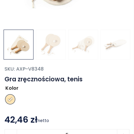
SKU:
AXP-V8348
Gra zręcznościowa, tenis
Kolor
42,46 zł
netto
ilość