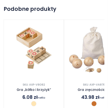
Na razie nie ma opinii o produkcie.
Podobne produkty
Dodaj opinię
SKU: AXP-V8082
SKU: AXP-VA878
Gra „kółko i krzyżyk”
Gra zręcznościo
6.08
zł
43.98
zł
netto
netto