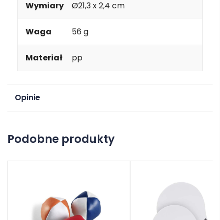
Wymiary
Ø21,3 x 2,4 cm
Waga
56 g
Materiał
pp
Opinie
Na razie nie ma opinii o produkcie.
Podobne produkty
Dodaj opinię