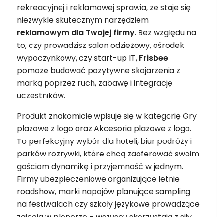
rekreacyjnej i reklamowej sprawia, że staje się
niezwykle skutecznym narzędziem
reklamowym
dla Twojej firmy
. Bez względu na
to, czy prowadzisz salon odzieżowy, ośrodek
wypoczynkowy, czy start-up IT,
Frisbee
pomoże budować pozytywne skojarzenia z
marką poprzez ruch, zabawę i integrację
uczestników.
Produkt znakomicie wpisuje się w kategorię Gry
plażowe z logo oraz Akcesoria plażowe z logo.
To perfekcyjny wybór dla hoteli, biur podróży i
parków rozrywki, które chcą zaoferować swoim
gościom dynamikę i przyjemność w jednym.
Firmy ubezpieczeniowe organizujące letnie
roadshow, marki napojów planujące sampling
na festiwalach czy szkoły językowe prowadzące
zajęcia w plenerze – wszyscy skorzystają z siły