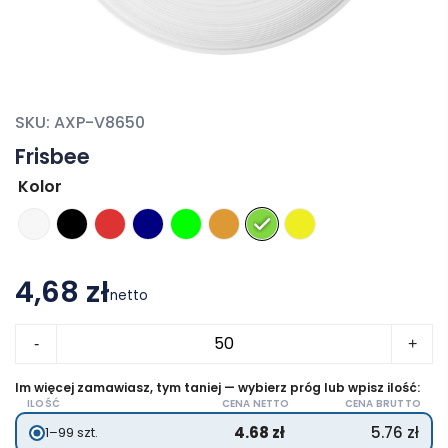
SKU:
AXP-V8650
Frisbee
Kolor
4,68 zł
netto
ilość
-
+
Frisbee
Im więcej zamawiasz, tym taniej — wybierz próg lub wpisz ilość:
ILOŚĆ
CENA NETTO
CENA BRUTTO
4.68
zł
5.76
zł
1–99 szt.