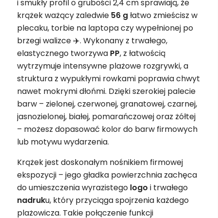
i smukły profil o grubości 2,4 cm sprawiają, że
krążek ważący zaledwie
56 g
łatwo zmieścisz w
plecaku, torbie na laptopa czy wypełnionej po
brzegi walizce ✈️. Wykonany z trwałego,
elastycznego tworzywa
PP
, z łatwością
wytrzymuje intensywne plażowe rozgrywki, a
struktura z wypukłymi rowkami poprawia chwyt
nawet mokrymi dłońmi. Dzięki szerokiej palecie
barw – zielonej, czerwonej, granatowej, czarnej,
jasnozielonej, białej, pomarańczowej oraz żółtej
– możesz dopasować kolor do barw firmowych
lub motywu wydarzenia.
Krążek jest doskonałym nośnikiem firmowej
ekspozycji – jego gładka powierzchnia zachęca
do umieszczenia wyrazistego
logo
i trwałego
nadruk
u, który przyciąga spojrzenia każdego
plażowicza. Takie połączenie funkcji