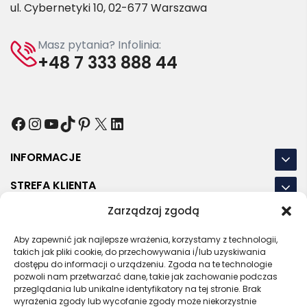
ul. Cybernetyki 10, 02-677 Warszawa
Masz pytania? Infolinia:
+48 7 333 888 44
Facebook
Instagram
YouTube
TikTok
Pinterest
X
LinkedIn
INFORMACJE
STREFA KLIENTA
Zarządzaj zgodą
NASZE LOKALIZACJE
Aby zapewnić jak najlepsze wrażenia, korzystamy z technologii,
OSTATNIE POSTY
takich jak pliki cookie, do przechowywania i/lub uzyskiwania
dostępu do informacji o urządzeniu. Zgoda na te technologie
pozwoli nam przetwarzać dane, takie jak zachowanie podczas
przeglądania lub unikalne identyfikatory na tej stronie. Brak
wyrażenia zgody lub wycofanie zgody może niekorzystnie