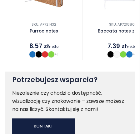
SKU: AP721432
SKU: AP721880
Purroc notes
Baccata notes z R
8.57
zł
7.39
zł
netto
netto
+1
+1
Potrzebujesz wsparcia?
Niezależnie czy chodzi o dostępność,
wizualizację czy znakowanie – zawsze możesz
na nas liczyć. Skontaktuj się z nami!
KONTAKT