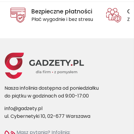
Bezpieczne płatności
Oc
Płać wygodnie i bez stresu
Za
Nasza infolinia dostępna od poniedziałku
do piątku w godzinach od 9:00-17:00
info@gadzety.pl
ul. Cybernetyki 10, 02-677 Warszawa
Masz pytania? Infolinia: