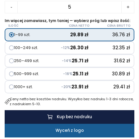
ilość
-
+
Zeszyt
MOLESKINE
Im więcej zamawiasz, tym taniej — wybierz próg lub wpisz ilość:
ILOŚĆ
CENA NETTO
CENA BRUTTO
Cahier
29.89
zł
36.76
zł
1–99 szt.
Journal
ok.
26.30
zł
32.35
zł
100–249 szt.
−12%
B5
25.71
zł
31.62
zł
250–499 szt.
−14%
25.11
zł
30.89
zł
500–999 szt.
−16%
23.91
zł
29.41
zł
1000+ szt.
−20%
Ceny netto bez kosztów nadruku. Wysyłka bez nadruku 1-3 dni robocze,
z nadrukiem 5-10.
Kup bez nadruku
Wyceń z logo