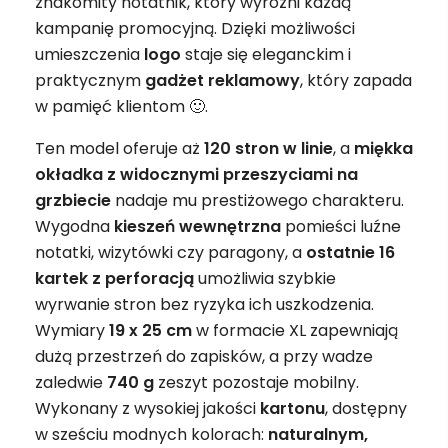
znakomity notatnik, który wyróżni każdą
kampanię promocyjną. Dzięki możliwości
umieszczenia
logo
staje się eleganckim i
praktycznym
gadżet
reklamowy
, który zapada
w pamięć klientom 🙂.
Ten model oferuje aż
120 stron w linie
, a
miękka
okładka z widocznymi przeszyciami na
grzbiecie
nadaje mu prestiżowego charakteru.
Wygodna
kieszeń wewnętrzna
pomieści luźne
notatki, wizytówki czy paragony, a
ostatnie 16
kartek z perforacją
umożliwia szybkie
wyrwanie stron bez ryzyka ich uszkodzenia.
Wymiary
19 x 25 cm
w formacie XL zapewniają
dużą przestrzeń do zapisków, a przy wadze
zaledwie
740 g
zeszyt pozostaje mobilny.
Wykonany z wysokiej jakości
kartonu
, dostępny
w sześciu modnych kolorach:
naturalnym,