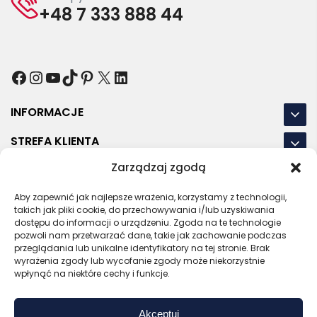
+48 7 333 888 44
Facebook
Instagram
YouTube
TikTok
Pinterest
X
LinkedIn
INFORMACJE
STREFA KLIENTA
Zarządzaj zgodą
NASZE LOKALIZACJE
Aby zapewnić jak najlepsze wrażenia, korzystamy z technologii,
OSTATNIE POSTY
takich jak pliki cookie, do przechowywania i/lub uzyskiwania
dostępu do informacji o urządzeniu. Zgoda na te technologie
pozwoli nam przetwarzać dane, takie jak zachowanie podczas
przeglądania lub unikalne identyfikatory na tej stronie. Brak
wyrażenia zgody lub wycofanie zgody może niekorzystnie
RODO
REGULAMIN
POLITYKA PRYWATNOŚCI
wpłynąć na niektóre cechy i funkcje.
POLITYKA PLIKÓW COOKIES (EU)
Akceptuj