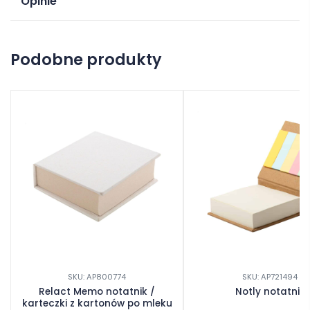
Opinie
Na razie nie ma opinii o produkcie.
Podobne produkty
Dodaj opinię
SKU: AP800774
SKU: AP721494
Relact Memo notatnik /
Notly notatnik
karteczki z kartonów po mleku