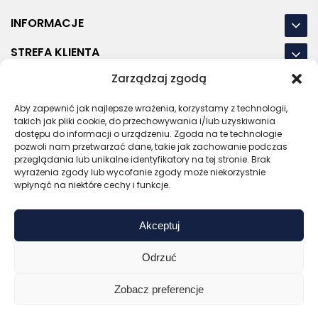
INFORMACJE
STREFA KLIENTA
Zarządzaj zgodą
NASZE LOKALIZACJE
Aby zapewnić jak najlepsze wrażenia, korzystamy z technologii,
OSTATNIE POSTY
takich jak pliki cookie, do przechowywania i/lub uzyskiwania
dostępu do informacji o urządzeniu. Zgoda na te technologie
pozwoli nam przetwarzać dane, takie jak zachowanie podczas
przeglądania lub unikalne identyfikatory na tej stronie. Brak
wyrażenia zgody lub wycofanie zgody może niekorzystnie
RODO
REGULAMIN
POLITYKA PRYWATNOŚCI
wpłynąć na niektóre cechy i funkcje.
POLITYKA PLIKÓW COOKIES (EU)
Akceptuj
Bezpieczny sklep
Zaufany sprzedawca
Certyfikat SSL
Sprawdź opinie
Odrzuć
Copyright © 2026 Gadzety.pl
Zobacz preferencje
0
Kup bez nadruku
Wyceń z logo