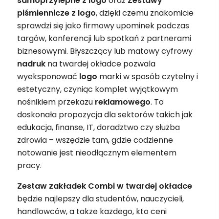
samoprzylepne z logo
oraz
Zestawy
piśmiennicze z logo
, dzięki czemu znakomicie
sprawdzi się jako firmowy upominek podczas
targów, konferencji lub spotkań z partnerami
biznesowymi. Błyszczący lub matowy cyfrowy
nadruk
na twardej okładce pozwala
wyeksponować
logo
marki w sposób czytelny i
estetyczny, czyniąc komplet wyjątkowym
nośnikiem przekazu
reklamowego
. To
doskonała propozycja dla sektorów takich jak
edukacja, finanse, IT, doradztwo czy służba
zdrowia – wszędzie tam, gdzie codzienne
notowanie jest nieodłącznym elementem
pracy.
Zestaw zakładek Combi w twardej okładce
będzie najlepszy dla studentów, nauczycieli,
handlowców, a także każdego, kto ceni