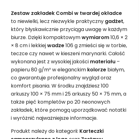
Zestaw zakładek Combi w twardej okładce
to niewielki, lecz niezwykle praktyczny
gadżet
,
który błyskawicznie przyciąga uwagę w każdym
biurze. Dzięki kompaktowym
wymiarom
10,6 × 2
× 8 cm i lekkiej
wadze
106 g zmieści się w torbie,
teczce czy nawet w kieszeni marynarki. Całość
wykonana jest z wysokiej jakości
materiału
–
papieru 80 g/m² w eleganckim
kolorze
białym,
co gwarantuje profesjonalny wygląd oraz
komfort pisania. W środku znajdziesz 100
arkuszy 100 × 75 mm i 25 arkuszy 50 × 75 mm, a
także pięć kompletów po 20 neonowych
zakładek, które pomogą uporządkować notatki
i wyróżnić najważniejsze informacje.
Produkt należy do kategorii:
Karteczki