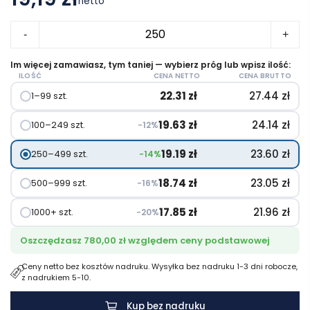
netto
ilość
-
+
Zestaw
zakładek
Im więcej zamawiasz, tym taniej — wybierz próg lub wpisz ilość:
ILOŚĆ
CENA NETTO
CENA BRUTTO
Combi
22.31
zł
27.44
zł
1–99 szt.
w
twardej
19.63
zł
24.14
zł
100–249 szt.
−12%
okładce
19.19
zł
23.60
zł
250–499 szt.
−14%
18.74
zł
23.05
zł
500–999 szt.
−16%
17.85
zł
21.96
zł
1000+ szt.
−20%
Oszczędzasz 780,00 zł względem ceny podstawowej
Ceny netto bez kosztów nadruku. Wysyłka bez nadruku 1-3 dni robocze,
z nadrukiem 5-10.
Kup bez nadruku