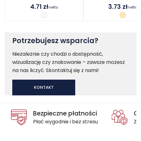
4.71
zł
3.73
zł
netto
netto
Potrzebujesz wsparcia?
Niezależnie czy chodzi o dostępność,
wizualizację czy znakowanie – zawsze możesz
na nas liczyć. Skontaktuj się z nami!
KONTAKT
Bezpieczne płatności
Oc
Płać wygodnie i bez stresu
Za