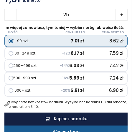
netto
ilość
-
+
Zestaw
do
Im więcej zamawiasz, tym taniej — wybierz próg lub wpisz ilość:
ILOŚĆ
CENA NETTO
CENA BRUTTO
notatek,
7.01
zł
8.62
zł
1–99 szt.
notatnik
ok.
6.17
zł
7.59
zł
100–249 szt.
−12%
A5,
karteczki
6.03
zł
7.42
zł
250–499 szt.
−14%
samoprzylepne
5.89
zł
7.24
zł
500–999 szt.
−16%
5.61
zł
6.90
zł
1000+ szt.
−20%
Ceny netto bez kosztów nadruku. Wysyłka bez nadruku 1-3 dni robocze,
z nadrukiem 5-10.
Kup bez nadruku
Wyceń z logo