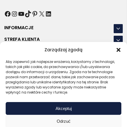
Facebook
Instagram
YouTube
TikTok
Pinterest
X
LinkedIn
INFORMACJE
STREFA KLIENTA
Zarządzaj zgodą
NASZE LOKALIZACJE
Aby zapewnić jak najlepsze wrażenia, korzystamy z technologii,
OSTATNIE POSTY
takich jak pliki cookie, do przechowywania i/lub uzyskiwania
dostępu do informacji o urządzeniu. Zgoda na te technologie
pozwoli nam przetwarzać dane, takie jak zachowanie podczas
przeglądania lub unikalne identyfikatory na tej stronie. Brak
wyrażenia zgody lub wycofanie zgody może niekorzystnie
RODO
REGULAMIN
POLITYKA PRYWATNOŚCI
wpłynąć na niektóre cechy i funkcje.
POLITYKA PLIKÓW COOKIES (EU)
Akceptuj
Bezpieczny sklep
Zaufany sprzedawca
Certyfikat SSL
Sprawdź opinie
Odrzuć