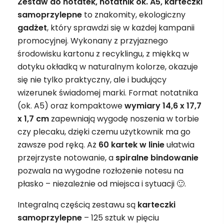
Zestaw do notatek, notatnik ok. A5, karteczki
samoprzylepne
to znakomity, ekologiczny
gadżet
, który sprawdzi się w każdej kampanii
promocyjnej. Wykonany z przyjaznego
środowisku kartonu z recyklingu, z miękką w
dotyku okładką w naturalnym kolorze, okazuje
się nie tylko praktyczny, ale i budujący
wizerunek świadomej marki. Format notatnika
(ok. A5) oraz kompaktowe
wymiary 14,6 x 17,7
x 1,7 cm
zapewniają wygodę noszenia w torbie
czy plecaku, dzięki czemu użytkownik ma go
zawsze pod ręką. Aż
60 kartek w linie
ułatwia
przejrzyste notowanie, a
spiralne bindowanie
pozwala na wygodne rozłożenie notesu na
płasko – niezależnie od miejsca i sytuacji 🙂.
Integralną częścią zestawu są
karteczki
samoprzylepne
– 125 sztuk w pięciu