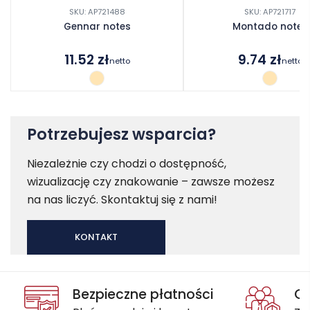
SKU: AP721488
SKU: AP721717
Gennar notes
Montado notes
11.52
zł
9.74
zł
netto
netto
Potrzebujesz wsparcia?
Niezależnie czy chodzi o dostępność,
wizualizację czy znakowanie – zawsze możesz
na nas liczyć. Skontaktuj się z nami!
KONTAKT
Bezpieczne płatności
Oc