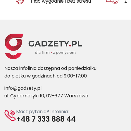
Płać wygodnie i bez stresu
Za
Nasza infolinia dostępna od poniedziałku
do piątku w godzinach od 9:00-17:00
info@gadzety.pl
ul. Cybernetyki 10, 02-677 Warszawa
Masz pytania? Infolinia:
+48 7 333 888 44