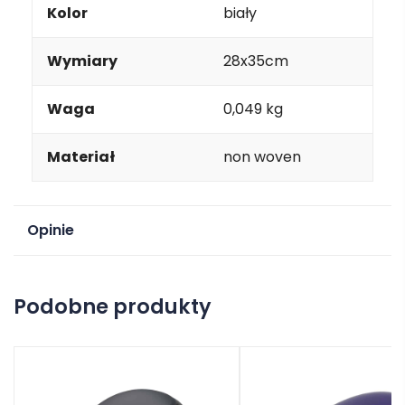
Kolor
biały
Wymiary
28x35cm
Waga
0,049 kg
Materiał
non woven
Opinie
Na razie nie ma opinii o produkcie.
Podobne produkty
Dodaj opinię