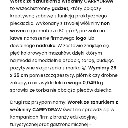
Worek ze sznurkiem z włókniny CARRYDRAW
to wszechstronny
gadżet
, który połączy
kreatywną zabawę z funkcją praktycznego
plecaczka. Wykonany z trwałej włókniny
non
woven
o gramaturze 80 g/m², pozwala na
łatwe nanoszenie firmowego
logo
lub
dowolnego
nadruku
. W zestawie znajduje się
pięć kolorowych mazaków, dzięki którym
najmłodsi samodzielnie ozdobią torbę, budując
pozytywne skojarzenia z marką 🙂.
Wymiary 28
x 35 cm
pomieszczą zeszyty, piórnik czy drobne
zakupy, a niezwykle lekka
waga 0,049 kg
sprawia, że torba nie obciąża pleców dziecka.
Drugi raz przypominamy:
Worek ze sznurkiem z
włókniny CARRYDRAW
świetnie sprawdzi się w
kampaniach firm z branży edukacyjnej,
turystycznej oraz gastronomicznej –