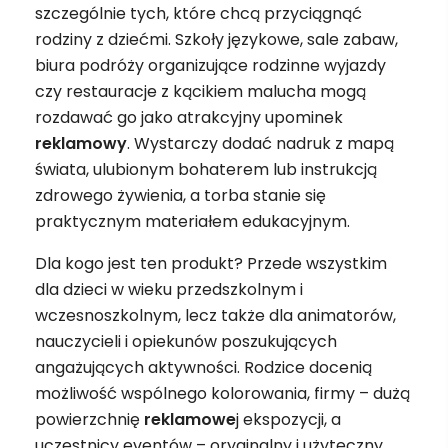
szczególnie tych, które chcą przyciągnąć
rodziny z dziećmi. Szkoły językowe, sale zabaw,
biura podróży organizujące rodzinne wyjazdy
czy restauracje z kącikiem malucha mogą
rozdawać go jako atrakcyjny upominek
reklamowy
. Wystarczy dodać nadruk z mapą
świata, ulubionym bohaterem lub instrukcją
zdrowego żywienia, a torba stanie się
praktycznym materiałem edukacyjnym.
Dla kogo jest ten produkt? Przede wszystkim
dla dzieci w wieku przedszkolnym i
wczesnoszkolnym, lecz także dla animatorów,
nauczycieli i opiekunów poszukujących
angażujących aktywności. Rodzice docenią
możliwość wspólnego kolorowania, firmy – dużą
powierzchnię
reklamowe
j ekspozycji, a
uczestnicy eventów – oryginalny i użyteczny