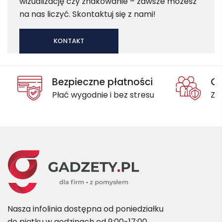
wizualizację czy znakowanie – zawsze możesz
na nas liczyć. Skontaktuj się z nami!
KONTAKT
Bezpieczne płatności
Oc
Płać wygodnie i bez stresu
Za
Nasza infolinia dostępna od poniedziałku
do piątku w godzinach od 9:00-17:00