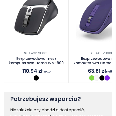
SKU: AXP-VH069
SKU: AXP-VH068
Bezprzewodowa mysz
Bezprzewodowa m
komputerowa Hama WM-800
komputerowa Hama 
110.94
zł
63.81
zł
netto
netto
+1
Potrzebujesz wsparcia?
Niezależnie czy chodzi o dostępność,