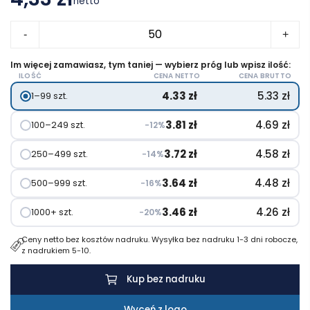
netto
ilość
-
+
Worek
ze
Im więcej zamawiasz, tym taniej — wybierz próg lub wpisz ilość:
ILOŚĆ
CENA NETTO
CENA BRUTTO
sznurkiem
4.33
zł
5.33
zł
1–99 szt.
z
włókniny
3.81
zł
4.69
zł
100–249 szt.
−12%
CARRYDRAW
3.72
zł
4.58
zł
250–499 szt.
−14%
3.64
zł
4.48
zł
500–999 szt.
−16%
3.46
zł
4.26
zł
1000+ szt.
−20%
Ceny netto bez kosztów nadruku. Wysyłka bez nadruku 1-3 dni robocze,
z nadrukiem 5-10.
Kup bez nadruku
Wyceń z logo