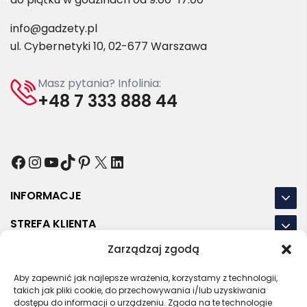
info@gadzety.pl
ul. Cybernetyki 10, 02-677 Warszawa
Masz pytania? Infolinia:
+48 7 333 888 44
Facebook
Instagram
YouTube
TikTok
Pinterest
X
LinkedIn
INFORMACJE
STREFA KLIENTA
Zarządzaj zgodą
NASZE LOKALIZACJE
Aby zapewnić jak najlepsze wrażenia, korzystamy z technologii,
OSTATNIE POSTY
takich jak pliki cookie, do przechowywania i/lub uzyskiwania
dostępu do informacji o urządzeniu. Zgoda na te technologie