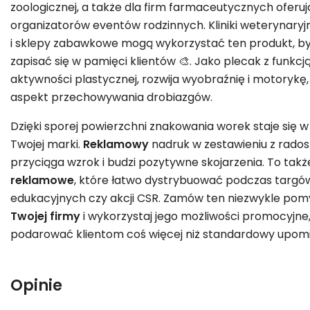
zoologicznej, a także dla firm farmaceutycznych oferu
organizatorów eventów rodzinnych. Kliniki weterynaryjn
i sklepy zabawkowe mogą wykorzystać ten produkt, by
zapisać się w pamięci klientów 🎨. Jako plecak z funkc
aktywności plastycznej, rozwija wyobraźnię i motorykę
aspekt przechowywania drobiazgów.
Dzięki sporej powierzchni znakowania worek staje się 
Twojej marki.
Reklamowy
nadruk w zestawieniu z rad
przyciąga wzrok i budzi pozytywne skojarzenia. To także
reklamowe
, które łatwo dystrybuować podczas targów
edukacyjnych czy akcji CSR. Zamów ten niezwykle pom
Twojej firmy
i wykorzystaj jego możliwości promocyjne, 
podarować klientom coś więcej niż standardowy upom
Opinie