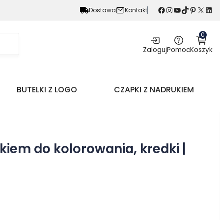
Facebook
Instagram
YouTube
TikTok
Pinterest
X
LinkedIn
Dostawa
Kontakt
0
Zaloguj
Pomoc
Koszyk
BUTELKI Z LOGO
CZAPKI Z NADRUKIEM
kiem do kolorowania, kredki |