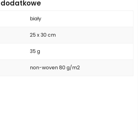
e dodatkowe
biały
25 x 30 cm
35 g
non-woven 80 g/m2