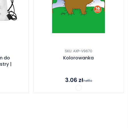
SKU: AXP-V9670
m do
Kolorowanka
try |
3.06
zł
netto