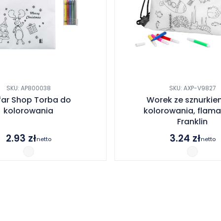
SKU: AP800038
SKU: AXP-V9827
far Shop Torba do
Worek ze sznurkie
kolorowania
kolorowania, flamas
Franklin
2.93
zł
3.24
zł
netto
netto