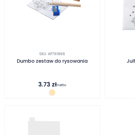
SKU: AP761866
Dumbo zestaw do rysowania
Jul
3.73
zł
netto