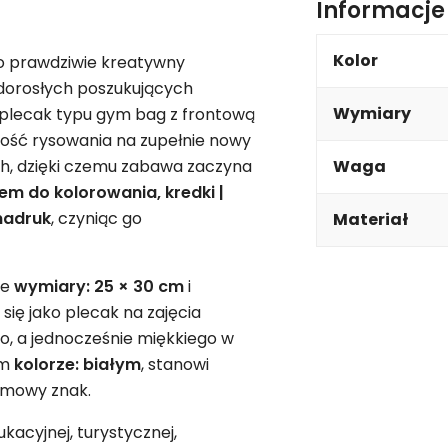
Informacj
Kolor
o prawdziwie kreatywny
 dorosłych poszukujących
Wymiary
 plecak typu gym bag z frontową
ość rysowania na zupełnie nowy
ch, dzięki czemu zabawa zaczyna
Waga
em do kolorowania, kredki |
nadruk
, czyniąc go
Materiał
ne
wymiary: 25 × 30 cm
i
 się jako plecak na zajęcia
o, a jednocześnie miękkiego w
ym
kolorze: białym
, stanowi
irmowy znak.
kacyjnej, turystycznej,