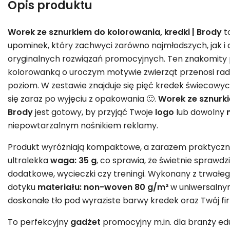
Opis produktu
Worek ze sznurkiem do kolorowania, kredki | Brody
t
upominek, który zachwyci zarówno najmłodszych, jak i
oryginalnych rozwiązań promocyjnych. Ten znakomity
kolorowanką o uroczym motywie zwierząt przenosi rad
poziom. W zestawie znajduje się pięć kredek świecowy
się zaraz po wyjęciu z opakowania 🙂.
Worek ze sznurki
Brody
jest gotowy, by przyjąć Twoje
logo
lub dowolny
niepowtarzalnym nośnikiem reklamy.
Produkt wyróżniają kompaktowe, a zarazem praktycz
ultralekka
waga: 35 g
, co sprawia, że świetnie sprawdzi
dodatkowe, wycieczki czy treningi. Wykonany z trwałeg
dotyku
materiału: non-woven 80 g/m²
w uniwersaln
doskonałe tło pod wyraziste barwy kredek oraz Twój f
To perfekcyjny
gadżet
promocyjny m.in. dla branży edu