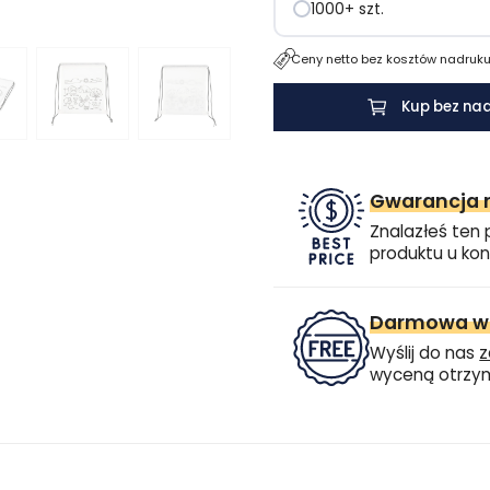
1000+ szt.
Ceny netto bez kosztów nadruku.
Kup bez na
Gwarancja n
Znalazłeś ten 
produktu u kon
Darmowa wi
Wyślij do nas
z
wyceną otrzym