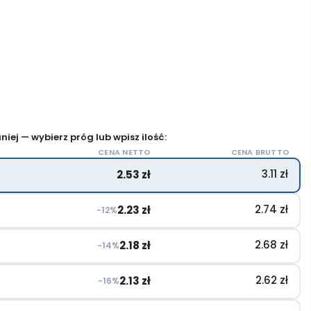
iej — wybierz próg lub wpisz ilość:
CENA NETTO
CENA BRUTTO
3.11
zł
2.53
zł
2.74
zł
2.23
zł
−12%
2.68
zł
2.18
zł
−14%
2.62
zł
2.13
zł
−16%