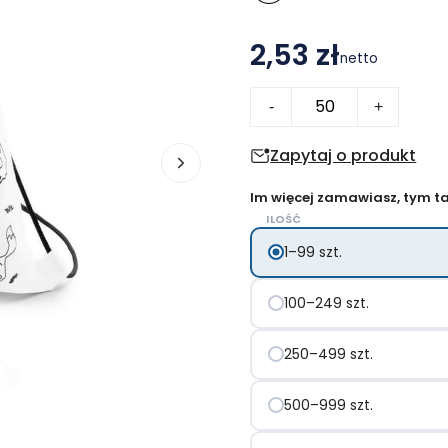
2,53 zł
netto
ilość
-
+
Worek
ze
Zapytaj o produkt
sznurkiem
Im więcej zamawiasz, tym tan
do
ILOŚĆ
kolorowania,
1–99 szt.
kredki
|
100–249 szt.
Brody
250–499 szt.
500–999 szt.