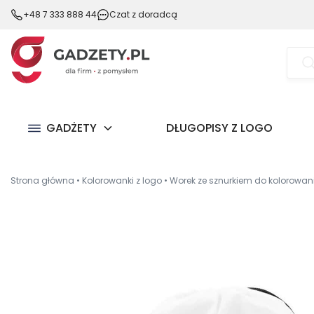
+48 7 333 888 44
Czat z doradcą
Wysz
prod
GADŻETY
DŁUGOPISY Z LOGO
Strona główna
•
Kolorowanki z logo
•
Worek ze sznurkiem do kolorowania