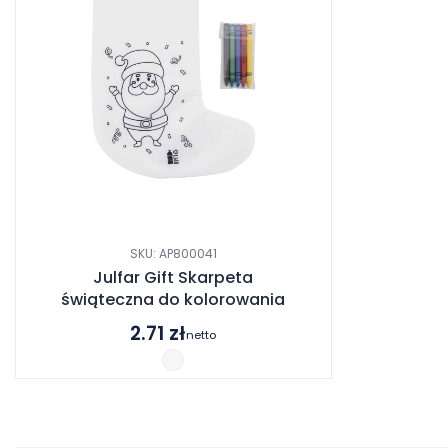
SKU: AP800041
Julfar Gift Skarpeta
świąteczna do kolorowania
2.71
zł
netto