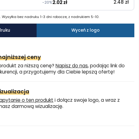
2.48
zł
2.02
zł
−20%
 Wysyłka bez nadruku 1-3 dni robocze, z nadrukiem 5-10.
druku
Wyceń z logo
ajniższej ceny
produkt za niższą cenę?
Napisz do nas
, podając link do
kurencji, a przygotujemy dla Ciebie lepszą ofertę!
zualizacja
apytanie o ten produkt
i dołącz swoje logo, a wraz z
asz darmową wizualizację.