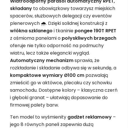
Wiatroodporny parasol automatyczny RPET,
składany
to obowiązkowy towarzysz miejskich
spacerów, służbowych delegacji czy eventów
plenerowych 🌧. Dzięki solidnej konstrukcji z
włókna szklanego
i tkaninie
pongee 190T RPET
z ośmioma panelami o
połyskliwych brzegach
oferuje nie tylko odporność na podmuchy
wiatru, lecz także elegancki wygląd.
Automatyczny mechanizm
sprawia, że
rozkładanie i składanie odbywa się w sekundę, a
kompaktowe wymiary Ø100 cm
pozwalają
zmieścić go w aktówce, plecaku czy schowku
samochodu. Dostępne kolory – klasyczna czerń
i głęboki granat – ułatwiają dopasowanie do
firmowej palety barw.
Ten model to wyśmienity
gadżet
reklamowy
–
jego 8 równych paneli zapewnia dużą