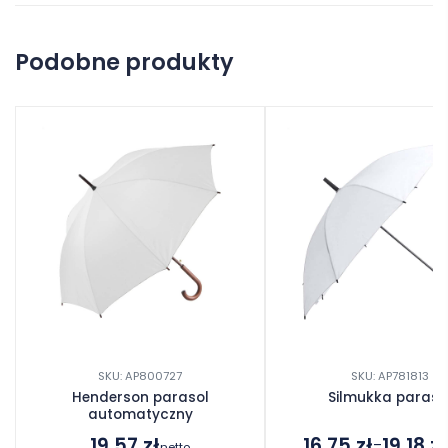
Na razie nie ma opinii o produkcie.
Podobne produkty
Dodaj opinię
SKU: AP800727
SKU: AP781813
Henderson parasol
Silmukka paraso
automatyczny
19.57
zł
16.75
zł
19.18
zł
–
netto