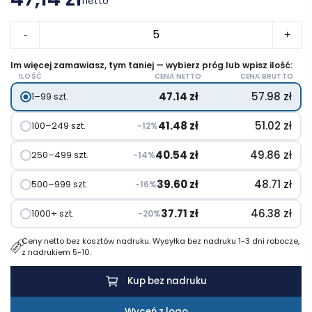
netto
ilość
-
+
Wiatroodporny
parasol
Im więcej zamawiasz, tym taniej — wybierz próg lub wpisz ilość:
ILOŚĆ
CENA NETTO
CENA BRUTTO
automatyczny
47.14
zł
57.98
zł
1–99 szt.
RPET,
składany
41.48
zł
51.02
zł
100–249 szt.
−12%
40.54
zł
49.86
zł
250–499 szt.
−14%
39.60
zł
48.71
zł
500–999 szt.
−16%
37.71
zł
46.38
zł
1000+ szt.
−20%
Ceny netto bez kosztów nadruku. Wysyłka bez nadruku 1-3 dni robocze,
z nadrukiem 5-10.
Kup bez nadruku
Wyceń z logo