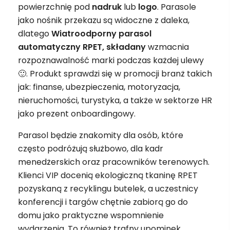
powierzchnię pod
nadruk
lub
logo
. Parasole
jako nośnik przekazu są widoczne z daleka,
dlatego
Wiatroodporny parasol
automatyczny RPET, składany
wzmacnia
rozpoznawalność marki podczas każdej ulewy
🙂. Produkt sprawdzi się w promocji branż takich
jak: finanse, ubezpieczenia, motoryzacja,
nieruchomości, turystyka, a także w sektorze HR
jako prezent onboardingowy.
Parasol będzie znakomity dla osób, które
często podróżują służbowo, dla kadr
menedżerskich oraz pracowników terenowych.
Klienci VIP docenią ekologiczną tkaninę RPET
pozyskaną z recyklingu butelek, a uczestnicy
konferencji i targów chętnie zabiorą go do
domu jako praktyczne wspomnienie
wydarzenia. To również trafny upominek