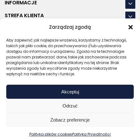
INFORMACJE
STREFA KLIENTA
Zarządzaj zgodą
NASZE LOKALIZACJE
Aby zapewnić jak najlepsze wrażenia, korzystamy z technologii,
OSTATNIE POSTY
takich jak pliki cookie, do przechowywania i/lub uzyskiwania
dostępu do informacji o urządzeniu. Zgoda na te technologie
pozwoli nam przetwarzać dane, takie jak zachowanie podczas
przeglądania lub unikalne identyfikatory na tej stronie. Brak
wyrażenia zgody lub wycofanie zgody może niekorzystnie
RODO
REGULAMIN
POLITYKA PRYWATNOŚCI
wpłynąć na niektóre cechy i funkcje.
POLITYKA PLIKÓW COOKIES (EU)
Akceptuj
Bezpieczny sklep
Zaufany sprzedawca
Certyfikat SSL
Sprawdź opinie
Odrzuć
Copyright © 2026 Gadzety.pl
Zobacz preferencje
0
Kup bez nadruku
Wyceń z logo
Polityka plików cookies
Polityka Prywatności
Zaloguj
Start
Koszyk
Menu