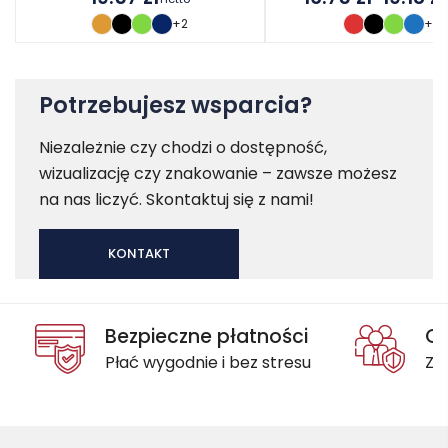
Zakres
+2
+1
cen:
od
16.75 zł
do
Potrzebujesz wsparcia?
19.18 zł
Niezależnie czy chodzi o dostępność,
wizualizację czy znakowanie – zawsze możesz
na nas liczyć. Skontaktuj się z nami!
KONTAKT
Bezpieczne płatności
Oc
Płać wygodnie i bez stresu
Za