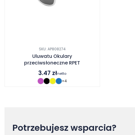
SKU: AP808274
Uluwatu Okulary
przeciwsłoneczne RPET
3.47
zł
netto
+4
Potrzebujesz wsparcia?