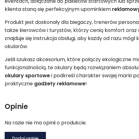
eventach, dołączane do pakietów startowych lub spr
klienta staną się perfekcyjnym upominkiem
reklamow
Produkt jest doskonały dla biegaczy, trenerów persona
także kierowców i turystów, którzy cenią komfort oraz
znajduje się instrukcja obsługi, aby każdy od razu mógł 
okularów.
Jeśli szukasz akcesorium, które połączy ekologiczne m
funkcjonalnością, te okulary będą rozwiązaniem absol
okulary sportowe
i podkreśl charakter swojej marki po
praktyczne
gadżety reklamowe
!
Opinie
Na razie nie ma opinii o produkcie.
Dodaj opinię