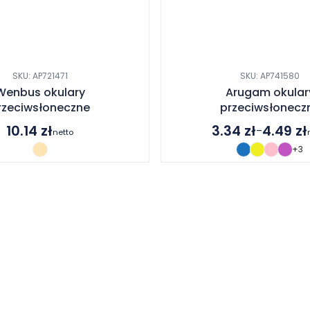
SKU: AP721471
SKU: AP741580
Wenbus okulary
Arugam okular
rzeciwsłoneczne
przeciwsłonecz
10.14
zł
3.34
zł
4.49
zł
–
netto
Zakres
+3
cen:
od
3.34 zł
do
4.49 zł