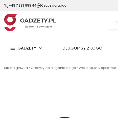
+48 7 333 888 44
Czat z doradcą
Wysz
prod
GADŻETY
DŁUGOPISY Z LOGO
Strona główna
•
Gadżety do biegania z logo
•
Ward okulary sportowe