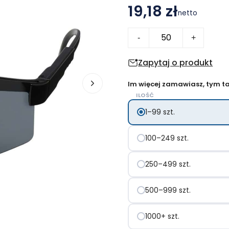
19,18 zł
netto
ilość
-
+
Ward
okulary
Zapytaj o produkt
sportowe
Im więcej zamawiasz, tym tan
ILOŚĆ
1–99 szt.
100–249 szt.
250–499 szt.
500–999 szt.
1000+ szt.