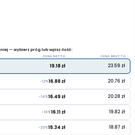
iej — wybierz próg lub wpisz ilość:
CENA NETTO
CENA BRUTTO
23.59
zł
19.18
zł
20.76
zł
16.88
zł
−12%
20.28
zł
16.49
zł
−14%
19.82
zł
16.11
zł
−16%
18.87
zł
15.34
zł
−20%