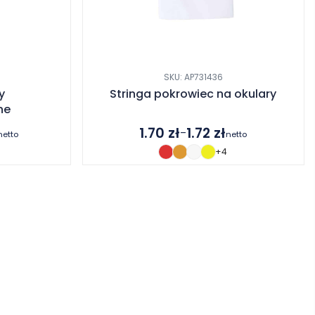
SKU: AP731436
y
Stringa pokrowiec na okulary
ne
1.70
zł
1.72
zł
–
netto
netto
Zakres
+4
cen:
od
1.70 zł
do
1.72 zł