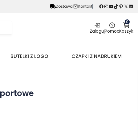
Facebook
Instagram
YouTube
TikTok
Pinterest
X
LinkedIn
Dostawa
Kontakt
0
Zaloguj
Pomoc
Koszyk
BUTELKI Z LOGO
CZAPKI Z NADRUKIEM
sportowe