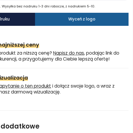
 Wysyłka bez nadruku 1-3 dni robocze, z nadrukiem 5-10.
druku
Wyceń z logo
ajniższej ceny
produkt za niższą cenę?
Napisz do nas
, podając link do
kurencji, a przygotujemy dla Ciebie lepszą ofertę!
zualizacja
apytanie o ten produkt
i dołącz swoje logo, a wraz z
asz darmową wizualizację.
e dodatkowe