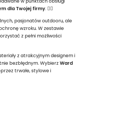
zedawane w punktach obsługi
ym
dla Twojej firmy
. 🚴‍♂️
lnych, pasjonatów outdooru, ale
 ochronę wzroku. W zestawie
korzystać z pełni możliwości
ateriały z atrakcyjnym designem i
utnie bezbłędnym. Wybierz
Ward
przez trwałe, stylowe i