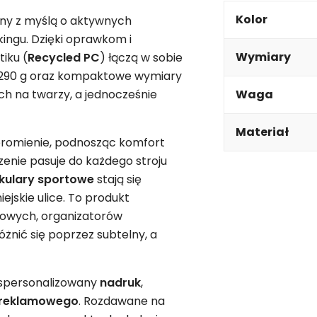
Kolor
ny z myślą o aktywnych
kingu. Dzięki oprawkom i
Wymiary
iku (
Recycled PC
) łączą w sobie
e 290 g oraz kompaktowe wymiary
ich na twarzy, a jednocześnie
Waga
Materiał
 promienie, podnosząc komfort
enie pasuje do każdego stroju
kulary sportowe
stają się
ejskie ulice. To produkt
rtowych, organizatorów
nić się poprzez subtelny, a
 spersonalizowany
nadruk
,
reklamowego
. Rozdawane na