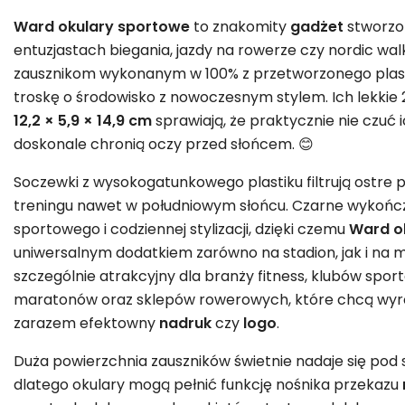
Ward okulary sportowe
to znakomity
gadżet
stworzo
entuzjastach biegania, jazdy na rowerze czy nordic wal
zausznikom wykonanym w 100% z przetworzonego plast
troskę o środowisko z nowoczesnym stylem. Ich lekki
12,2 × 5,9 × 14,9 cm
sprawiają, że praktycznie nie czuć 
doskonale chronią oczy przed słońcem. 😊
Soczewki z wysokogatunkowego plastiku filtrują ostre
treningu nawet w południowym słońcu. Czarne wykończ
sportowego i codziennej stylizacji, dzięki czemu
Ward o
uniwersalnym dodatkiem zarówno na stadion, jak i na mi
szczególnie atrakcyjny dla branży fitness, klubów spo
maratonów oraz sklepów rowerowych, które chcą wyróż
zarazem efektowny
nadruk
czy
logo
.
Duża powierzchnia zauszników świetnie nadaje się pod
dlatego okulary mogą pełnić funkcję nośnika przekazu