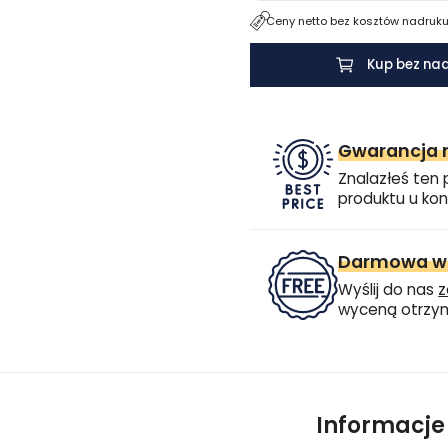
Ceny netto bez kosztów nadruku.
Kup bez na
Gwarancja n
Znalazłeś ten 
produktu u kon
Darmowa wi
Wyślij do nas
z
wyceną otrzym
Informacj