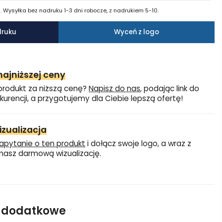
 Wysyłka bez nadruku 1-3 dni robocze, z nadrukiem 5-10.
druku
Wyceń z logo
ajniższej ceny
produkt za niższą cenę?
Napisz do nas
, podając link do
kurencji, a przygotujemy dla Ciebie lepszą ofertę!
zualizacja
apytanie o ten produkt
i dołącz swoje logo, a wraz z
asz darmową wizualizację.
e dodatkowe