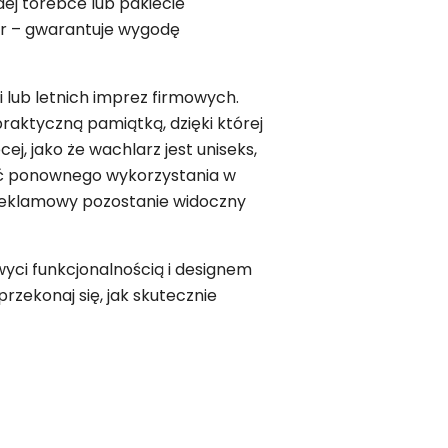
dej torebce lub pakiecie
r – gwarantuje wygodę
 lub letnich imprez firmowych.
raktyczną pamiątką, dzięki której
j, jako że wachlarz jest uniseks,
ość ponownego wykorzystania w
 reklamowy pozostanie widoczny
yci funkcjonalnością i designem
 przekonaj się, jak skutecznie