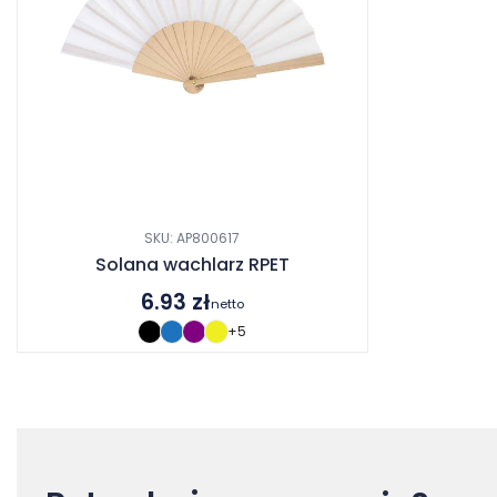
SKU: AP800617
Solana wachlarz RPET
6.93
zł
netto
+5