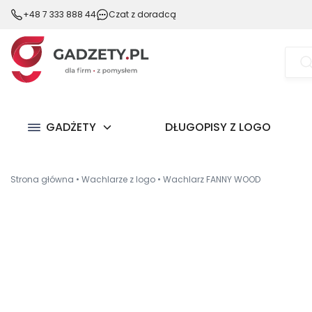
+48 7 333 888 44
Czat z doradcą
Wysz
prod
GADŻETY
DŁUGOPISY Z LOGO
Strona główna
•
Wachlarze z logo
•
Wachlarz FANNY WOOD