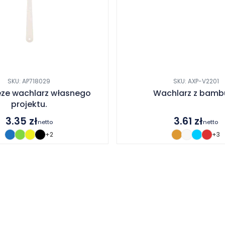
SKU: AP718029
SKU: AXP-V2201
eze wachlarz własnego
Wachlarz z bamb
projektu.
3.35
zł
3.61
zł
netto
netto
+2
+3