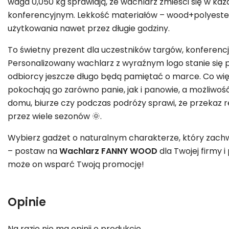
waga 0,050 kg sprawiają, że wachlarz zmieści się w każ
konferencyjnym. Lekkość materiałów – wood+polyeste
użytkowania nawet przez długie godziny.
To świetny prezent dla uczestników targów, konferencji
Personalizowany wachlarz z wyraźnym logo stanie się p
odbiorcy jeszcze długo będą pamiętać o marce. Co więce
pokochają go zarówno panie, jak i panowie, a możliw
domu, biurze czy podczas podróży sprawi, że przekaz
przez wiele sezonów 🌞.
Wybierz gadżet o naturalnym charakterze, który zachw
– postaw na
Wachlarz FANNY WOOD
dla Twojej firmy i
może on wsparć Twoją promocję!
Opinie
Na razie nie ma opinii o produkcie.