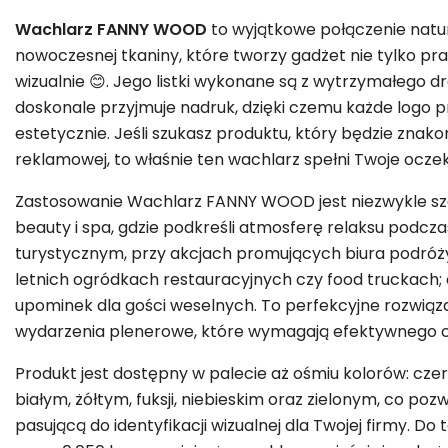
Wachlarz FANNY WOOD
to wyjątkowe połączenie natur
nowoczesnej tkaniny, które tworzy gadżet nie tylko pr
wizualnie 😊. Jego listki wykonane są z wytrzymałego d
doskonale przyjmuje nadruk, dzięki czemu każde logo pr
estetycznie. Jeśli szukasz produktu, który będzie zn
reklamowej, to właśnie ten wachlarz spełni Twoje oczek
Zastosowanie Wachlarz FANNY WOOD jest niezwykle sze
beauty i spa, gdzie podkreśli atmosferę relaksu podcz
turystycznym, przy akcjach promujących biura podróży 
letnich ogródkach restauracyjnych czy food truckach; 
upominek dla gości weselnych. To perfekcyjne rozwiąza
wydarzenia plenerowe, które wymagają efektywnego ch
Produkt jest dostępny w palecie aż ośmiu kolorów: c
białym, żółtym, fuksji, niebieskim oraz zielonym, co po
pasującą do identyfikacji wizualnej dla Twojej firmy. Do