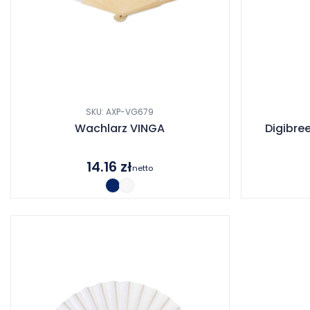
SKU: AXP-VG679
Wachlarz VINGA
Digibre
14.16
zł
netto