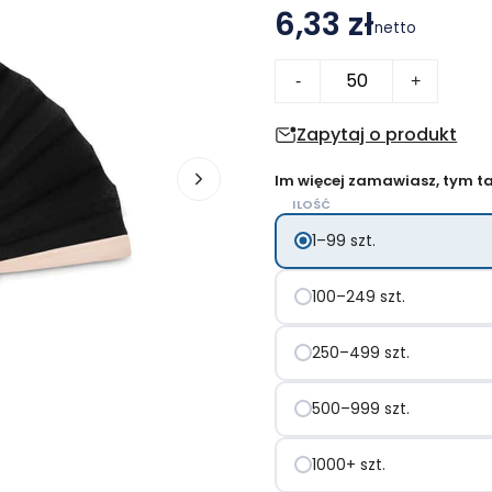
6,33 zł
netto
ilość
-
+
Wachlarz
FANNY
Zapytaj o produkt
WOOD
Im więcej zamawiasz, tym tan
ILOŚĆ
1–99 szt.
100–249 szt.
250–499 szt.
500–999 szt.
1000+ szt.