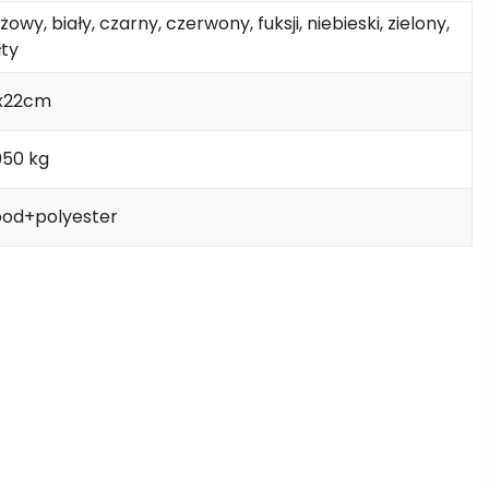
żowy, biały, czarny, czerwony, fuksji, niebieski, zielony,
łty
x22cm
050 kg
od+polyester