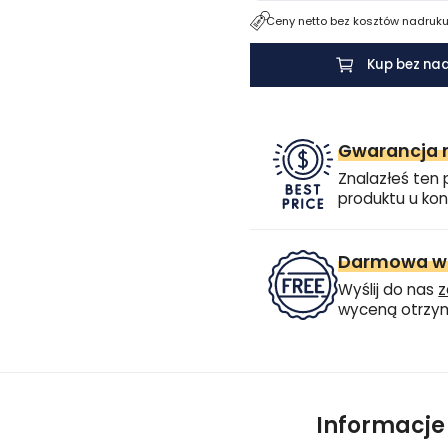
Ceny netto bez kosztów nadruku.
Kup bez na
Gwarancja n
Znalazłeś ten 
produktu u kon
Darmowa wi
Wyślij do nas
z
wyceną otrzym
Informacj