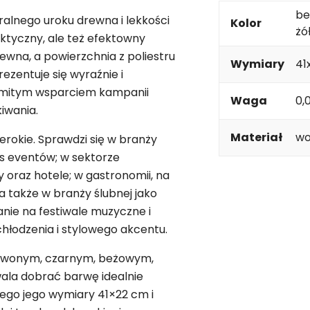
be
alnego uroku drewna i lekkości
Kolor
żó
aktyczny, ale też efektowny
rewna, a powierzchnia z poliestru
Wymiary
41
ezentuje się wyraźnie i
akomitym wsparciem kampanii
Waga
0,
iwania.
Materiał
wo
rokie. Sprawdzi się w branży
as eventów; w sektorze
oraz hotele; w gastronomii, na
a także w branży ślubnej jako
nie na festiwale muzyczne i
łodzenia i stylowego akcentu.
zerwonym, czarnym, beżowym,
zwala dobrać barwę idealnie
 tego jego wymiary 41×22 cm i