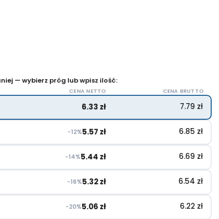
iej — wybierz próg lub wpisz ilość:
CENA NETTO
CENA BRUTTO
7.79
zł
6.33
zł
6.85
zł
5.57
zł
−12%
6.69
zł
5.44
zł
−14%
6.54
zł
5.32
zł
−16%
6.22
zł
5.06
zł
−20%