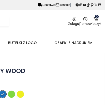
Facebook
Instagram
YouTube
TikTok
Pinterest
X
LinkedIn
Dostawa
Kontakt
0
Zaloguj
Pomoc
Koszyk
BUTELKI Z LOGO
CZAPKI Z NADRUKIEM
NY WOOD