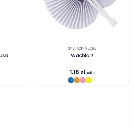
SKU: AXP-V6280
usa
Wachlarz
1.18
zł
netto
+3