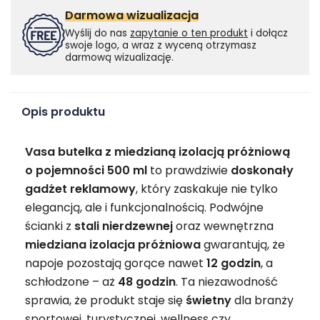
Darmowa wizualizacja
Wyślij do nas
zapytanie o ten produkt
i dołącz
swoje logo, a wraz z wyceną otrzymasz
darmową wizualizację.
Opis produktu
Vasa butelka z miedzianą izolacją próżniową
o pojemności 500 ml
to prawdziwie
doskonały
gadżet
reklamowy
, który zaskakuje nie tylko
elegancją, ale i funkcjonalnością. Podwójne
ścianki z
stali nierdzewnej
oraz wewnętrzna
miedziana izolacja próżniowa
gwarantują, że
napoje pozostają gorące nawet
12 godzin
, a
schłodzone – aż
48 godzin
. Ta niezawodność
sprawia, że produkt staje się
świetny
dla branży
sportowej, turystycznej, wellness czy