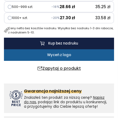
pojemności
28.66
zł
35.25
zł
500–999 szt.
−16%
500
ml
27.30
zł
33.58
zł
1000+ szt.
−20%
Ceny netto bez kosztów nadruku. Wysyłka bez nadruku 1-3 dni robocze,
z nadrukiem 5-10.
Kup bez nadruku
Wyceń z logo
Zapytaj o produkt
Gwarancja najniższej ceny
Znalazłeś ten produkt za niższą cenę?
Napisz
do nas
, podając link do produktu u konkurencji,
a przygotujemy dla Ciebie lepszą ofertę!