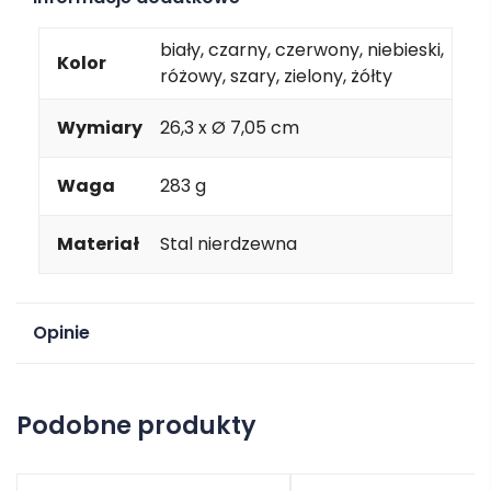
biały, czarny, czerwony, niebieski,
Kolor
różowy, szary, zielony, żółty
Wymiary
26,3 x Ø 7,05 cm
Waga
283 g
Materiał
Stal nierdzewna
Opinie
Na razie nie ma opinii o produkcie.
Podobne produkty
Dodaj opinię