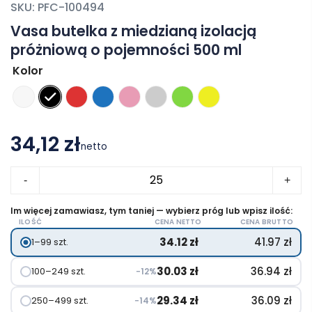
SKU:
PFC-100494
Vasa butelka z miedzianą izolacją
próżniową o pojemności 500 ml
Kolor
34,12 zł
netto
ilość
-
+
Vasa
butelka
Im więcej zamawiasz, tym taniej — wybierz próg lub wpisz ilość:
ILOŚĆ
CENA NETTO
CENA BRUTTO
z
34.12
zł
41.97
zł
1–99 szt.
miedzianą
izolacją
30.03
zł
36.94
zł
100–249 szt.
−12%
próżniową
o
29.34
zł
36.09
zł
250–499 szt.
−14%