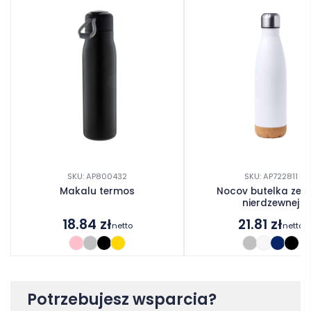
SKU: AP800432
SKU: AP722811
Makalu termos
Nocov butelka ze st
nierdzewnej
18.84
zł
21.81
zł
netto
netto
Potrzebujesz wsparcia?