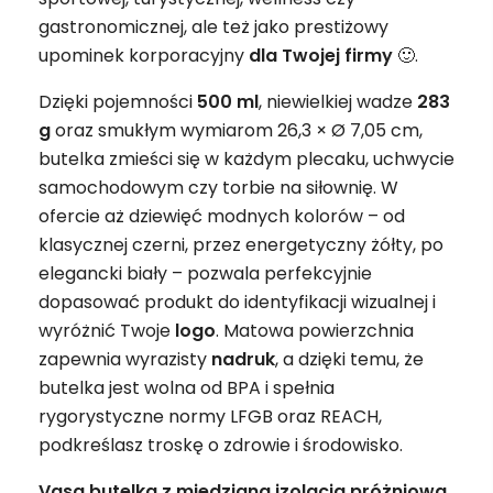
gastronomicznej, ale też jako prestiżowy
upominek korporacyjny
dla Twojej firmy
🙂.
Dzięki pojemności
500 ml
, niewielkiej wadze
283
g
oraz smukłym wymiarom 26,3 × Ø 7,05 cm,
butelka zmieści się w każdym plecaku, uchwycie
samochodowym czy torbie na siłownię. W
ofercie aż dziewięć modnych kolorów – od
klasycznej czerni, przez energetyczny żółty, po
elegancki biały – pozwala perfekcyjnie
dopasować produkt do identyfikacji wizualnej i
wyróżnić Twoje
logo
. Matowa powierzchnia
zapewnia wyrazisty
nadruk
, a dzięki temu, że
butelka jest wolna od BPA i spełnia
rygorystyczne normy LFGB oraz REACH,
podkreślasz troskę o zdrowie i środowisko.
Vasa butelka z miedzianą izolacją próżniową