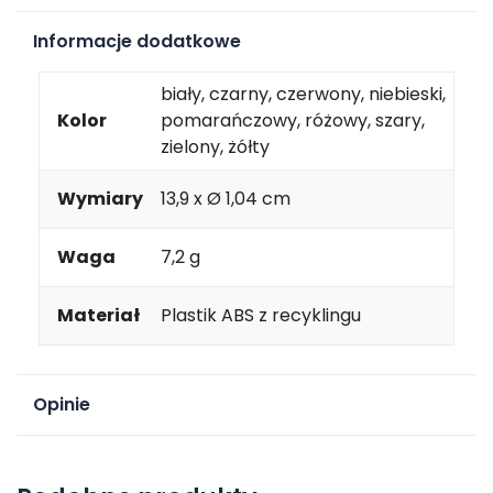
Informacje dodatkowe
biały, czarny, czerwony, niebieski,
Kolor
pomarańczowy, różowy, szary,
zielony, żółty
Wymiary
13,9 x Ø 1,04 cm
Waga
7,2 g
Materiał
Plastik ABS z recyklingu
Opinie
Na razie nie ma opinii o produkcie.