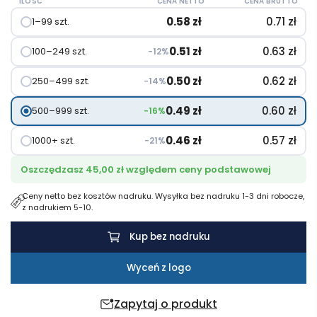
ILOŚĆ
CENA NETTO
CENA BRUTTO
z
0.58
zł
0.71
zł
1–99 szt.
tworzyw
sztucznych
0.51
zł
0.63
zł
100–249 szt.
−12%
pochodzących
z
0.50
zł
0.62
zł
250–499 szt.
−14%
recyklingu
0.49
zł
0.60
zł
500–999 szt.
−16%
0.46
zł
0.57
zł
1000+ szt.
−21%
Oszczędzasz 45,00 zł względem ceny podstawowej
Ceny netto bez kosztów nadruku. Wysyłka bez nadruku 1-3 dni robocze,
z nadrukiem 5-10.
Kup bez nadruku
Wyceń z logo
Zapytaj o produkt