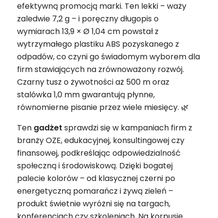
efektywną promocją marki. Ten lekki – waży
zaledwie 7,2 g – i poręczny długopis o
wymiarach 13,9 × Ø 1,04 cm powstał z
wytrzymałego plastiku ABS pozyskanego z
odpadów, co czyni go świadomym wyborem dla
firm stawiających na zrównoważony rozwój.
Czarny tusz o żywotności aż 500 m oraz
stalówka 1,0 mm gwarantują płynne,
równomierne pisanie przez wiele miesięcy. 🌿
Ten
gadżet
sprawdzi się w kampaniach firm z
branży OZE, edukacyjnej, konsultingowej czy
finansowej, podkreślając odpowiedzialność
społeczną i środowiskową. Dzięki bogatej
palecie kolorów – od klasycznej czerni po
energetyczną pomarańcz i żywą zieleń –
produkt świetnie wyróżni się na targach,
konferencjach czy szkoleniach. Na korpusie