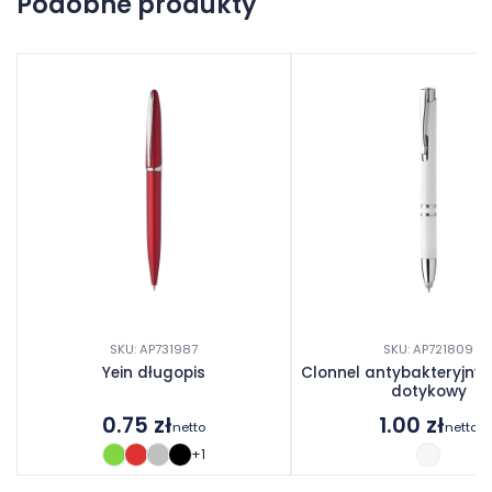
Podobne produkty
Dodaj opinię
SKU: AP731987
SKU: AP721809
Yein długopis
Clonnel antybakteryjny 
dotykowy
0.75
zł
1.00
zł
netto
netto
+1