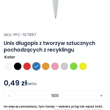
SKU:
PFC-107897
Unix długopis z tworzyw sztucznych
pochodzących z recyklingu
Kolor
0,49 zł
netto
ilość
-
+
Unix
długopis
Im więcej zamawiasz, tym taniej — wybierz próg lub wpisz ilość: