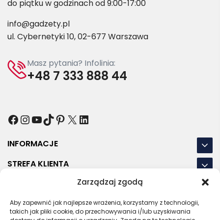
do piątku w godzinach od 9:00-17:00
info@gadzety.pl
ul. Cybernetyki 10, 02-677 Warszawa
Masz pytania? Infolinia:
+48 7 333 888 44
Facebook
Instagram
YouTube
TikTok
Pinterest
X
LinkedIn
INFORMACJE
STREFA KLIENTA
Zarządzaj zgodą
NASZE LOKALIZACJE
OSTATNIE POSTY
Aby zapewnić jak najlepsze wrażenia, korzystamy z technologii,
takich jak pliki cookie, do przechowywania i/lub uzyskiwania