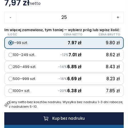
7,97 zł
netto
ilość
-
+
Torba
z
Im więcej zamawiasz, tym taniej — wybierz próg lub wpisz ilość:
ILOŚĆ
CENA NETTO
CENA BRUTTO
bawełny
7.97
zł
9.80
zł
1–99 szt.
organicznej
na
7.01
zł
8.62
zł
100–249 szt.
−12%
zakupy
6.85
zł
8.43
zł
250–499 szt.
−14%
6.69
zł
8.23
zł
500–999 szt.
−16%
6.38
zł
7.85
zł
1000+ szt.
−20%
Ceny netto bez kosztów nadruku. Wysyłka bez nadruku 1-3 dni robocze,
z nadrukiem 5-10.
Kup bez nadruku