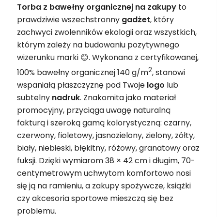
Torba z bawełny organicznej na zakupy
to
prawdziwie wszechstronny
gadżet
, który
zachwyci zwolenników ekologii oraz wszystkich,
którym zależy na budowaniu pozytywnego
wizerunku marki 😊. Wykonana z certyfikowanej,
2
100% bawełny organicznej 140 g/m
, stanowi
wspaniałą płaszczyznę pod Twoje
logo
lub
subtelny
nadruk
. Znakomita jako materiał
promocyjny, przyciąga uwagę naturalną
fakturą i szeroką gamą kolorystyczną: czarny,
czerwony, fioletowy, jasnozielony, zielony, żółty,
biały, niebieski, błękitny, różowy, granatowy oraz
fuksji. Dzięki wymiarom 38 × 42 cm i długim, 70-
centymetrowym uchwytom komfortowo nosi
się ją na ramieniu, a zakupy spożywcze, książki
czy akcesoria sportowe mieszczą się bez
problemu.