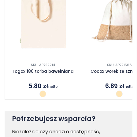
SKU: AP722214
SKU: AP721566
Togox 180 torba bawełniana
Cocox worek ze sznu
5.80
zł
6.89
zł
netto
netto
Potrzebujesz wsparcia?
Niezależnie czy chodzi o dostępność,