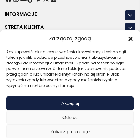
INFORMACJE
STREFA KLIENTA
Zarządzaj zgodą
NASZE LOKALIZACJE
Aby zapewnić jak najlepsze wrażenia, korzystamy z technologii,
OSTATNIE POSTY
takich jak pliki cookie, do przechowywania i/lub uzyskiwania
dostępu do informacji o urządzeniu. Zgoda na te technologie
pozwoli nam przetwarzać dane, takie jak zachowanie podczas
przeglądania lub unikalne identyfikatory na tej stronie. Brak
wyrażenia zgody lub wycofanie zgody może niekorzystnie
RODO
REGULAMIN
POLITYKA PRYWATNOŚCI
wpłynąć na niektóre cechy i funkcje.
POLITYKA PLIKÓW COOKIES (EU)
Akceptuj
Bezpieczny sklep
Zaufany sprzedawca
Certyfikat SSL
Sprawdź opinie
Odrzuć
Copyright © 2026 Gadzety.pl
Zobacz preferencje
0