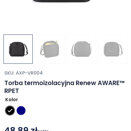
SKU:
AXP-VR004
Torba termoizolacyjna Renew AWARE™
RPET
Kolor
48,89 zł