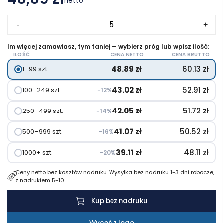
netto
ilość
-
+
Torba
termoizolacyjna
Im więcej zamawiasz, tym taniej — wybierz próg lub wpisz ilość:
ILOŚĆ
CENA NETTO
CENA BRUTTO
Renew
48.89
zł
60.13
zł
1–99 szt.
AWARE™
RPET
43.02
zł
52.91
zł
100–249 szt.
−12%
42.05
zł
51.72
zł
250–499 szt.
−14%
41.07
zł
50.52
zł
500–999 szt.
−16%
39.11
zł
48.11
zł
1000+ szt.
−20%
Ceny netto bez kosztów nadruku. Wysyłka bez nadruku 1-3 dni robocze,
z nadrukiem 5-10.
Kup bez nadruku
Wyceń z logo