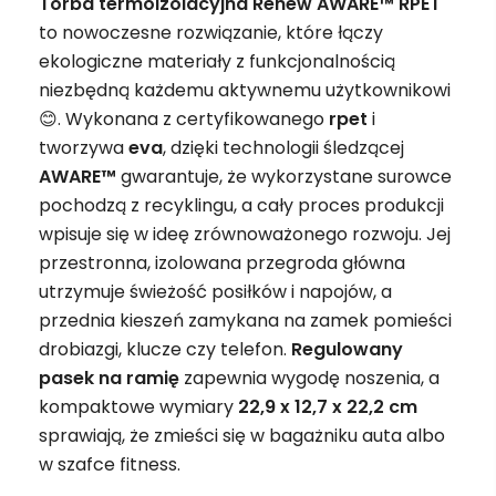
Torba termoizolacyjna Renew AWARE™ RPET
to nowoczesne rozwiązanie, które łączy
ekologiczne materiały z funkcjonalnością
niezbędną każdemu aktywnemu użytkownikowi
😊. Wykonana z certyfikowanego
rpet
i
tworzywa
eva
, dzięki technologii śledzącej
AWARE™
gwarantuje, że wykorzystane surowce
pochodzą z recyklingu, a cały proces produkcji
wpisuje się w ideę zrównoważonego rozwoju. Jej
przestronna, izolowana przegroda główna
utrzymuje świeżość posiłków i napojów, a
przednia kieszeń zamykana na zamek pomieści
drobiazgi, klucze czy telefon.
Regulowany
pasek na ramię
zapewnia wygodę noszenia, a
kompaktowe wymiary
22,9 x 12,7 x 22,2 cm
sprawiają, że zmieści się w bagażniku auta albo
w szafce fitness.