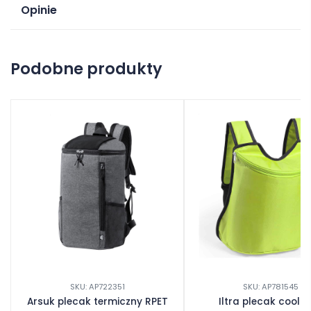
Opinie
Na razie nie ma opinii o produkcie.
Podobne produkty
Dodaj opinię
SKU: AP722351
SKU: AP781545
Arsuk plecak termiczny RPET
Iltra plecak cool 