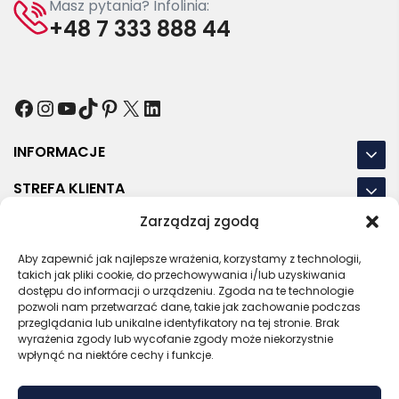
Masz pytania? Infolinia:
+48 7 333 888 44
Facebook
Instagram
YouTube
TikTok
Pinterest
X
LinkedIn
INFORMACJE
STREFA KLIENTA
Zarządzaj zgodą
NASZE LOKALIZACJE
Aby zapewnić jak najlepsze wrażenia, korzystamy z technologii,
OSTATNIE POSTY
takich jak pliki cookie, do przechowywania i/lub uzyskiwania
dostępu do informacji o urządzeniu. Zgoda na te technologie
pozwoli nam przetwarzać dane, takie jak zachowanie podczas
przeglądania lub unikalne identyfikatory na tej stronie. Brak
wyrażenia zgody lub wycofanie zgody może niekorzystnie
RODO
REGULAMIN
POLITYKA PRYWATNOŚCI
wpłynąć na niektóre cechy i funkcje.
POLITYKA PLIKÓW COOKIES (EU)