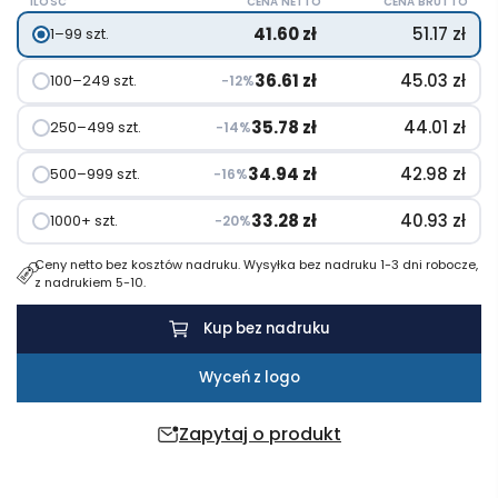
ILOŚĆ
CENA NETTO
CENA BRUTTO
na
41.60
zł
51.17
zł
1–99 szt.
zakupy,
torba
36.61
zł
45.03
zł
100–249 szt.
−12%
termoizolacyjna
RPET
35.78
zł
44.01
zł
250–499 szt.
−14%
34.94
zł
42.98
zł
500–999 szt.
−16%
33.28
zł
40.93
zł
1000+ szt.
−20%
Ceny netto bez kosztów nadruku. Wysyłka bez nadruku 1-3 dni robocze,
z nadrukiem 5-10.
Kup bez nadruku
Wyceń z logo
Zapytaj o produkt