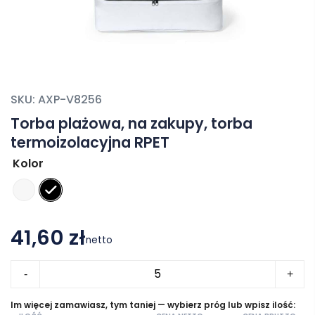
SKU:
AXP-V8256
Torba plażowa, na zakupy, torba
termoizolacyjna RPET
Kolor
41,60 zł
netto
ilość
-
+
Torba
plażowa,
Im więcej zamawiasz, tym taniej — wybierz próg lub wpisz ilość: