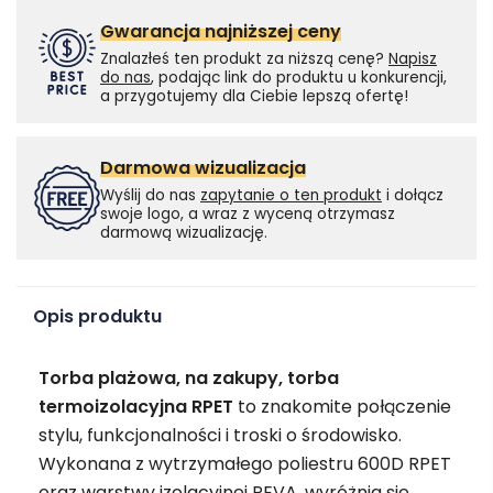
Gwarancja najniższej ceny
Znalazłeś ten produkt za niższą cenę?
Napisz
do nas
, podając link do produktu u konkurencji,
a przygotujemy dla Ciebie lepszą ofertę!
Darmowa wizualizacja
Wyślij do nas
zapytanie o ten produkt
i dołącz
swoje logo, a wraz z wyceną otrzymasz
darmową wizualizację.
Opis produktu
Torba plażowa, na zakupy, torba
termoizolacyjna RPET
to znakomite połączenie
stylu, funkcjonalności i troski o środowisko.
Wykonana z wytrzymałego poliestru 600D RPET
oraz warstwy izolacyjnej PEVA, wyróżnia się