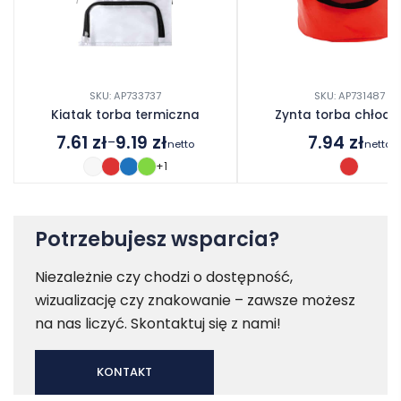
SKU: AP733737
SKU: AP731487
Kiatak torba termiczna
Zynta torba chłod
7.61
zł
9.19
zł
7.94
zł
–
netto
netto
Zakres
+1
cen:
od
7.61 zł
do
Potrzebujesz wsparcia?
9.19 zł
Niezależnie czy chodzi o dostępność,
wizualizację czy znakowanie – zawsze możesz
na nas liczyć. Skontaktuj się z nami!
KONTAKT