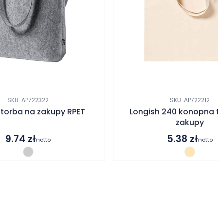
SKU: AP722322
SKU: AP722212
 torba na zakupy RPET
Longish 240 konopna 
zakupy
9.74
zł
5.38
zł
netto
netto