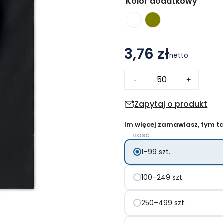
Kolor dodatkowy
3,76 zł
netto
ilość
-
+
Torba
na
Zapytaj o produkt
zakupy
Im więcej zamawiasz, tym tan
COTTONEL
ILOŚĆ
COLOUR
1–99 szt.
+
100–249 szt.
250–499 szt.