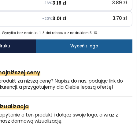
3.89
zł
3.16
zł
−16%
3.70
zł
3.01
zł
−20%
 Wysyłka bez nadruku 1-3 dni robocze, z nadrukiem 5-10.
druku
Wyceń z logo
ajniższej ceny
produkt za niższą cenę?
Napisz do nas
, podając link do
kurencji, a przygotujemy dla Ciebie lepszą ofertę!
zualizacja
apytanie o ten produkt
i dołącz swoje logo, a wraz z
asz darmową wizualizację.