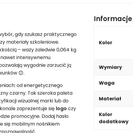
Informacj
wybór, gdy szukasz praktycznego
zy materiały szkoleniowe.
Kolor
kością – waży zaledwie 0,064 kg
ta nawet intensywnemu
pozwalają wygodnie zarzucić ją
Wymiary
wunków 😊.
Waga
ieniach: od energetycznego
zny czarny. Tak szeroka paleta
Materiał
fikacji wizualnej marki lub do
skonale zaprezentuje się
logo
czy
Kolor
ędzie promocyjne. Dodaj hasło
dodatkowy
ie się mobilnym nośnikiem
ozpoznawalność.