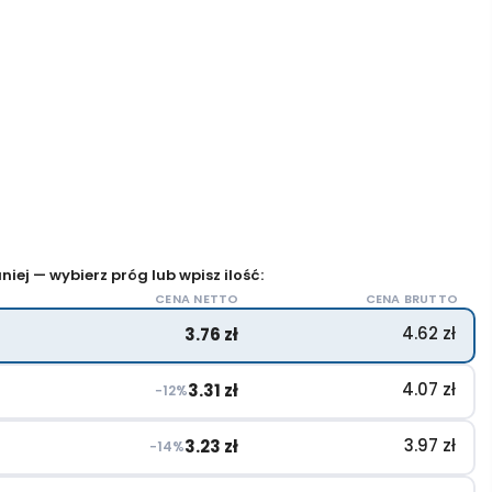
iej — wybierz próg lub wpisz ilość:
CENA NETTO
CENA BRUTTO
4.62
zł
3.76
zł
4.07
zł
3.31
zł
−12%
3.97
zł
3.23
zł
−14%