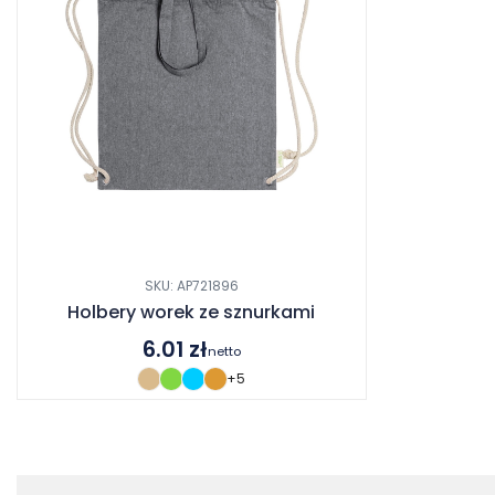
SKU: AP721896
Holbery worek ze sznurkami
6.01
zł
netto
+5