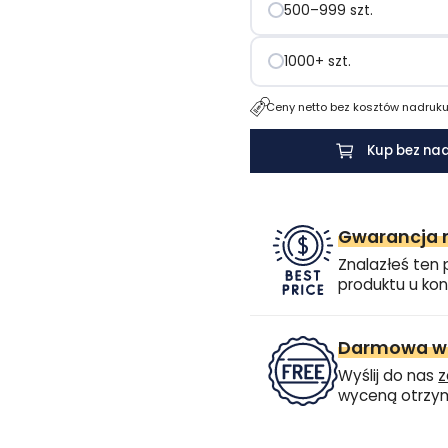
500–999 szt.
1000+ szt.
Ceny netto bez kosztów nadruku.
Kup bez na
Gwarancja n
Znalazłeś ten 
produktu u kon
Darmowa wi
Wyślij do nas
z
wyceną otrzym