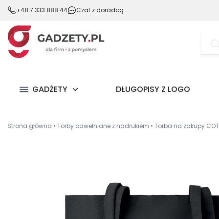
+48 7 333 888 44
Czat z doradcą
Wysz
prod
GADŻETY
DŁUGOPISY Z LOGO
Strona główna
•
Torby bawełniane z nadrukiem
•
Torba na zakupy CO