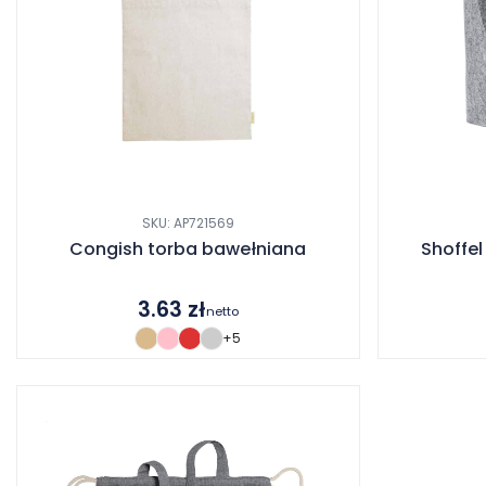
SKU: AP721569
Congish torba bawełniana
Shoffel
3.63
zł
netto
+5