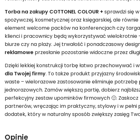
Torba na zakupy COTTONEL COLOUR +
sprawdzi się w
spożywczej, kosmetycznej oraz księgarskiej, ale równie 
element welcome packów na konferencjach czy targa
klienci i pracownicy będą wykorzystywać wielokrotnie 
biurze czy na plaży. Jej trwałość i ponadczasowy desig
reklamowe
przesłanie pozostanie widoczne przez długi
Dzięki lekkiej konstrukcji torbę łatwo przechowywać i wy
dla Twojej firmy
. To także produkt przyjazny środowisk
waste – wielorazowe zastosowanie eliminuje potrzebę 
jednorazowych. Zamów większą partię, dobierz najbliżs
perfekcyjny zestaw upominków firmowych 🙂. Zaskocz 
partnerów, wręczając im praktyczny, stylowy i w pełn
dodatek, który w naturalny sposób zwiększy zasięg Twoj
Opinie