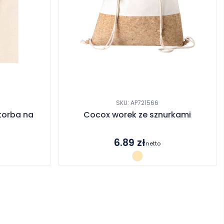
SKU: AP721566
torba na
Cocox worek ze sznurkami
6.89
zł
netto