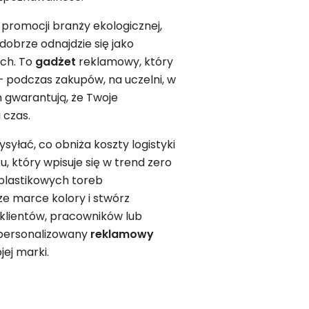
 promocji branży ekologicznej,
dobrze odnajdzie się jako
ch. To
gadżet
reklamowy, który
– podczas zakupów, na uczelni, w
n gwarantują, że Twoje
 czas.
syłać, co obniża koszty logistyki
u, który wpisuje się w trend zero
plastikowych toreb
ze marce kolory i stwórz
klientów, pracowników lub
i personalizowany
reklamowy
ej marki.