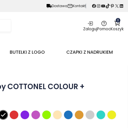
Facebook
Instagram
YouTube
TikTok
Pinterest
X
LinkedIn
Dostawa
Kontakt
0
Zaloguj
Pomoc
Koszyk
BUTELKI Z LOGO
CZAPKI Z NADRUKIEM
py COTTONEL COLOUR +