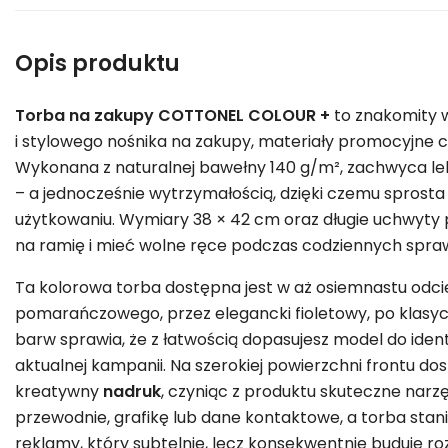
Opis produktu
Torba na zakupy COTTONEL COLOUR +
to znakomity 
i stylowego nośnika na zakupy, materiały promocyjne c
Wykonana z naturalnej bawełny 140 g/m², zachwyca lek
– a jednocześnie wytrzymałością, dzięki czemu spros
użytkowaniu. Wymiary 38 × 42 cm oraz długie uchwyty 
na ramię i mieć wolne ręce podczas codziennych spra
Ta kolorowa torba dostępna jest w aż osiemnastu odc
pomarańczowego, przez elegancki fioletowy, po klasyc
barw sprawia, że z łatwością dopasujesz model do identy
aktualnej kampanii. Na szerokiej powierzchni frontu do
kreatywny
nadruk
, czyniąc z produktu skuteczne narz
przewodnie, grafikę lub dane kontaktowe, a torba stan
reklamy, który subtelnie, lecz konsekwentnie buduje r