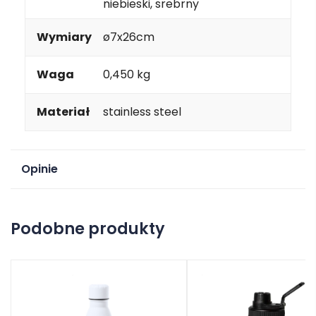
niebieski, srebrny
Wymiary
ø7x26cm
Waga
0,450 kg
Materiał
stainless steel
Opinie
Na razie nie ma opinii o produkcie.
Podobne produkty
Dodaj opinię