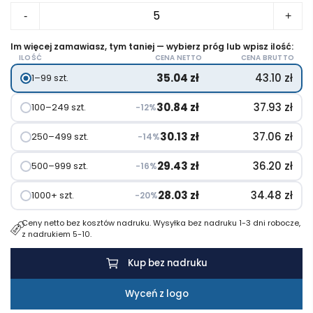
ilość
-
+
Termos
dwuścienny
Im więcej zamawiasz, tym taniej — wybierz próg lub wpisz ilość:
ILOŚĆ
CENA NETTO
CENA BRUTTO
750ml
35.04
zł
43.10
zł
1–99 szt.
HELSINKI
MED
30.84
zł
37.93
zł
100–249 szt.
−12%
30.13
zł
37.06
zł
250–499 szt.
−14%
29.43
zł
36.20
zł
500–999 szt.
−16%
28.03
zł
34.48
zł
1000+ szt.
−20%
Ceny netto bez kosztów nadruku. Wysyłka bez nadruku 1-3 dni robocze,
z nadrukiem 5-10.
Kup bez nadruku
Wyceń z logo