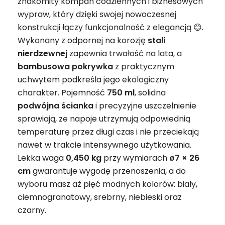
znakomity kompan codziennych i biznesowych
wypraw, który dzięki swojej nowoczesnej
konstrukcji łączy funkcjonalność z elegancją 😊.
Wykonany z odpornej na korozję
stali
nierdzewnej
zapewnia trwałość na lata, a
bambusowa pokrywka
z praktycznym
uchwytem podkreśla jego ekologiczny
charakter. Pojemność
750 ml
, solidna
podwójna ścianka
i precyzyjne uszczelnienie
sprawiają, że napoje utrzymują odpowiednią
temperaturę przez długi czas i nie przeciekają
nawet w trakcie intensywnego użytkowania.
Lekka waga
0,450 kg
przy wymiarach
ø7 × 26
cm
gwarantuje wygodę przenoszenia, a do
wyboru masz aż pięć modnych kolorów: biały,
ciemnogranatowy, srebrny, niebieski oraz
czarny.