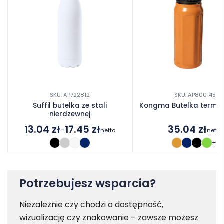
SKU: AP722812
SKU: AP800145
Suffil butelka ze stali
Kongma Butelka termic
nierdzewnej
13.04
zł
17.45
zł
35.04
zł
–
netto
netto
Zakres
+1
cen:
od
13.04 zł
do
Potrzebujesz wsparcia?
17.45 zł
Niezależnie czy chodzi o dostępność,
wizualizację czy znakowanie – zawsze możesz