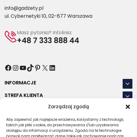
info@gadzety.pl
ul. Cybernetyki 10, 02-677 Warszawa
Masz pytania? Infolinia:
+48 7 333 888 44
Facebook
Instagram
YouTube
TikTok
Pinterest
X
LinkedIn
INFORMACJE
STREFA KLIENTA
Zarządzaj zgodą
NASZE LOKALIZACJE
Aby zapewnić jak najlepsze wrażenia, korzystamy z technologii,
OSTATNIE POSTY
takich jak pliki cookie, do przechowywania i/lub uzyskiwania
dostępu do informacji o urządzeniu. Zgoda na te technologie
pozwoli nam przetwarzać dane, takie jak zachowanie podczas