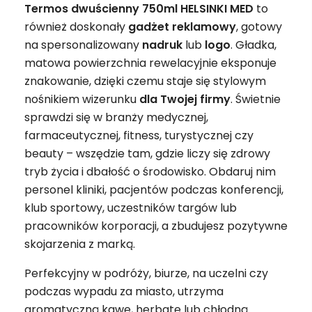
Termos dwuścienny 750ml HELSINKI MED
to
również doskonały
gadżet
reklamowy
, gotowy
na spersonalizowany
nadruk
lub
logo
. Gładka,
matowa powierzchnia rewelacyjnie eksponuje
znakowanie, dzięki czemu staje się stylowym
nośnikiem wizerunku
dla Twojej firmy
. Świetnie
sprawdzi się w branży medycznej,
farmaceutycznej, fitness, turystycznej czy
beauty – wszędzie tam, gdzie liczy się zdrowy
tryb życia i dbałość o środowisko. Obdaruj nim
personel kliniki, pacjentów podczas konferencji,
klub sportowy, uczestników targów lub
pracowników korporacji, a zbudujesz pozytywne
skojarzenia z marką.
Perfekcyjny w podróży, biurze, na uczelni czy
podczas wypadu za miasto, utrzyma
aromatyczną kawę, herbatę lub chłodną