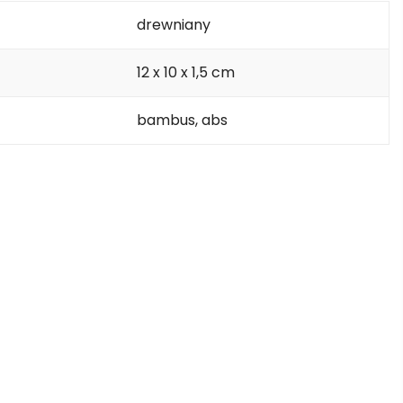
drewniany
12 x 10 x 1,5 cm
bambus, abs