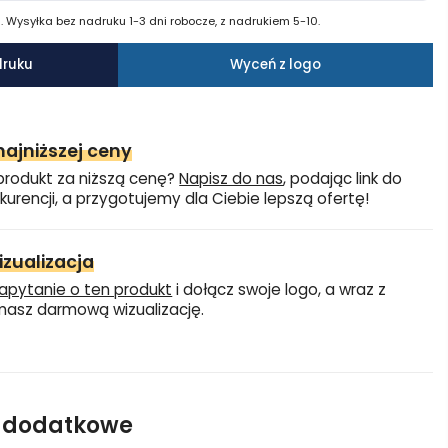
 Wysyłka bez nadruku 1-3 dni robocze, z nadrukiem 5-10.
druku
Wyceń z logo
ajniższej ceny
produkt za niższą cenę?
Napisz do nas
, podając link do
kurencji, a przygotujemy dla Ciebie lepszą ofertę!
zualizacja
apytanie o ten produkt
i dołącz swoje logo, a wraz z
asz darmową wizualizację.
e dodatkowe