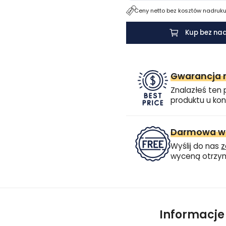
Ceny netto bez kosztów nadruku.
Kup bez na
Gwarancja n
Znalazłeś ten 
produktu u kon
Darmowa wi
Wyślij do nas
z
wyceną otrzym
Informacj