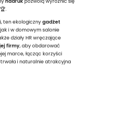
ny
nadruk
pozwolą wyróżnić się
🏆.
, ten ekologiczny
gadżet
 jak i w domowym salonie
także działy HR wręczające
ej firmy
, aby obdarować
ej marce, łącząc korzyści
rwała i naturalnie atrakcyjna