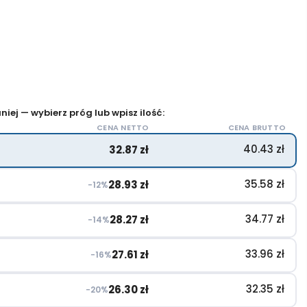
iej — wybierz próg lub wpisz ilość:
CENA NETTO
CENA BRUTTO
40.43
zł
32.87
zł
35.58
zł
28.93
zł
−12%
34.77
zł
28.27
zł
−14%
33.96
zł
27.61
zł
−16%
32.35
zł
26.30
zł
−20%