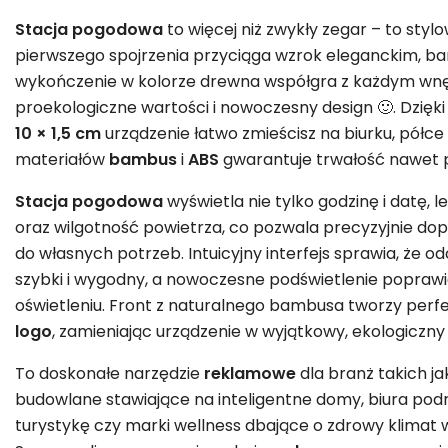
Stacja pogodowa
to więcej niż zwykły zegar – to styl
pierwszego spojrzenia przyciąga wzrok eleganckim, 
wykończenie w kolorze drewna współgra z każdym wnę
proekologiczne wartości i nowoczesny design 🙂. Dz
10 × 1,5 cm
urządzenie łatwo zmieścisz na biurku, półce 
materiałów
bambus
i
ABS
gwarantuje trwałość nawet 
Stacja pogodowa
wyświetla nie tylko godzinę i datę,
oraz wilgotność powietrza, co pozwala precyzyjnie d
do własnych potrzeb. Intuicyjny interfejs sprawia, że 
szybki i wygodny, a nowoczesne podświetlenie popraw
oświetleniu. Front z naturalnego bambusa tworzy perf
logo
, zamieniając urządzenie w wyjątkowy, ekologiczn
To doskonałe narzędzie
reklamowe
dla branż takich ja
budowlane stawiające na inteligentne domy, biura po
turystykę czy marki wellness dbające o zdrowy klimat