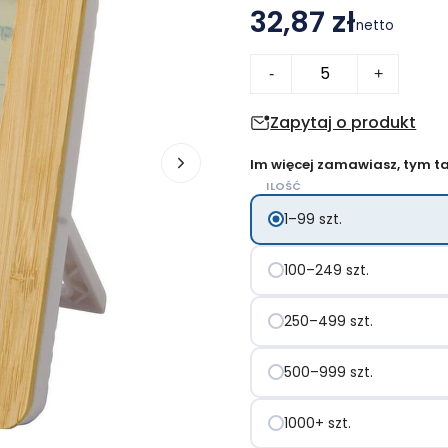
32,87 zł
netto
ilość
-
+
Stacja
pogodowa
Zapytaj o produkt
Im więcej zamawiasz, tym tan
ILOŚĆ
1–99 szt.
100–249 szt.
250–499 szt.
500–999 szt.
1000+ szt.