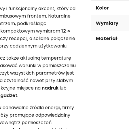
Kolor
owy i funkcjonalny akcent, który od
bambusowym frontem. Naturalne
Wymiary
trzem, podkreślając
ięki kompaktowym wymiarom
12 ×
czy recepcji, a solidne połączenie
Materiał
przy codziennym użytkowaniu.
 lecz także aktualną temperaturę
opasować warunki w pomieszczeniu
odczyt wszystkich parametrów jest
ia czytelność nawet przy słabym
ekcyjne miejsce na
nadruk
lub
y
gadżet
.
k odnawialne źródła energii, firmy
dróży promujące odpowiedzialny
 wewnątrz pomieszczeń.