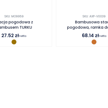
SKU: MO9959
SKU: AXP-V0039
acja pogodowa z
Bambusowa sta
ambusem TURKU
pogodowa, ramka do
27.52
zł
68.14
zł
netto
netto