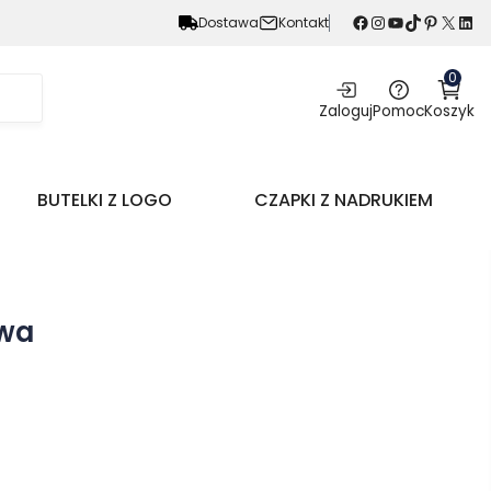
Facebook
Instagram
YouTube
TikTok
Pinterest
X
LinkedIn
Dostawa
Kontakt
0
Zaloguj
Pomoc
Koszyk
BUTELKI Z LOGO
CZAPKI Z NADRUKIEM
owa