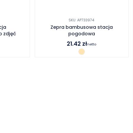
SKU: AP733974
cja
Zepra bambusowa stacja
 zdjęć
pogodowa
21.42
zł
netto