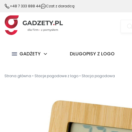
+48 7 333 888 44
Czat z doradcą
Wysz
prod
GADŻETY
DŁUGOPISY Z LOGO
Strona główna
•
Stacje pogodowe z logo
•
Stacja pogodowa