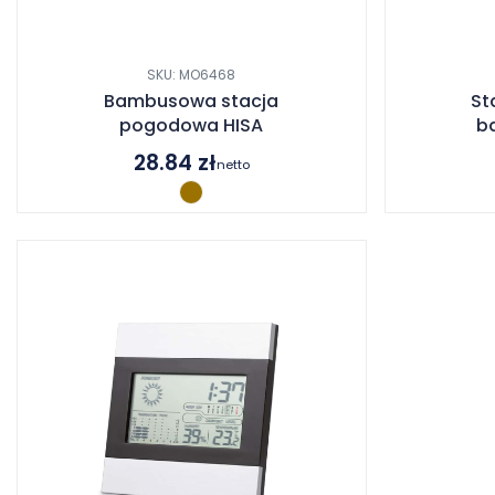
SKU: MO6468
Bambusowa stacja
St
pogodowa HISA
b
28.84
zł
netto