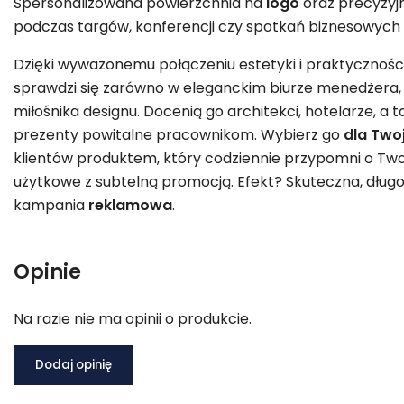
Spersonalizowana powierzchnia na
logo
oraz precyzyj
podczas targów, konferencji czy spotkań biznesowych 
Dzięki wyważonemu połączeniu estetyki i praktyczności
sprawdzi się zarówno w eleganckim biurze menedżera,
miłośnika designu. Docenią go architekci, hotelarze, a 
prezenty powitalne pracownikom. Wybierz go
dla Twoj
klientów produktem, który codziennie przypomni o Twoj
użytkowe z subtelną promocją. Efekt? Skuteczna, długot
kampania
reklamowa
.
Opinie
Na razie nie ma opinii o produkcie.
Dodaj opinię