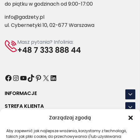
do piątku w godzinach od 9:00-17:00
info@gadzety.pl
ul. Cybernetyki 10, 02-677 Warszawa
Masz pytania? Infolinia:
+48 7 333 888 44
Facebook
Instagram
YouTube
TikTok
Pinterest
X
LinkedIn
INFORMACJE
STREFA KLIENTA
Zarządzaj zgodą
NASZE LOKALIZACJE
Aby zapewnić jak najlepsze wrażenia, korzystamy z technologii,
OSTATNIE POSTY
takich jak pliki cookie, do przechowywania i/lub uzyskiwania