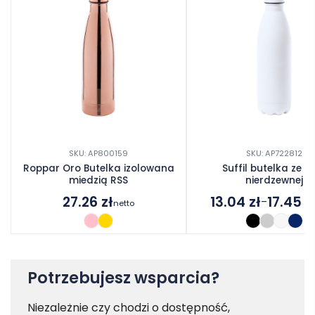
SKU: AP800159
SKU: AP722812
Roppar Oro Butelka izolowana
Suffil butelka ze st
miedzią RSS
nierdzewnej
27.26
zł
13.04
zł
17.45
z
–
netto
Zakres
cen:
od
13.04 zł
do
Potrzebujesz wsparcia?
17.45 zł
Niezależnie czy chodzi o dostępność,