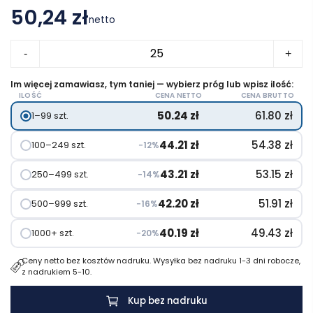
50,24 zł
netto
ilość
-
+
Spring
miedziana
Im więcej zamawiasz, tym taniej — wybierz próg lub wpisz ilość:
ILOŚĆ
CENA NETTO
CENA BRUTTO
butelka
50.24
zł
61.80
zł
1–99 szt.
próżniowa
ze
44.21
zł
54.38
zł
100–249 szt.
−12%
stali
nierdzewnej
43.21
zł
53.15
zł
250–499 szt.
−14%
z
42.20
zł
51.91
zł
500–999 szt.
−16%
recyklinku
z
40.19
zł
49.43
zł
1000+ szt.
−20%
certyfikatem
Ceny netto bez kosztów nadruku. Wysyłka bez nadruku 1-3 dni robocze,
RCS
z nadrukiem 5-10.
500
ml
Kup bez nadruku