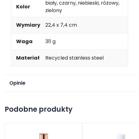
biały, czarny, niebieski, różowy,
Kolor
zielony
Wymiary
22,4 x 7,4 cm
Waga
311 g
Materiał
Recycled stainless steel
Opinie
Na razie nie ma opinii o produkcie.
Podobne produkty
Dodaj opinię