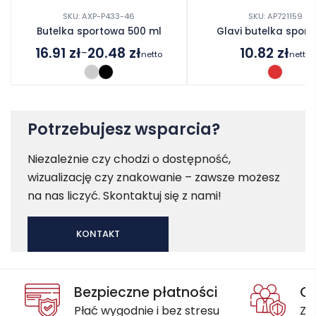
SKU: AXP-P433-46
SKU: AP721159
Butelka sportowa 500 ml
Glavi butelka spor
16.91
zł
20.48
zł
10.82
zł
–
netto
netto
Zakres
cen:
od
16.91 zł
do
Potrzebujesz wsparcia?
20.48 zł
Niezależnie czy chodzi o dostępność,
wizualizację czy znakowanie – zawsze możesz
na nas liczyć. Skontaktuj się z nami!
KONTAKT
Bezpieczne płatności
Oc
Płać wygodnie i bez stresu
Za