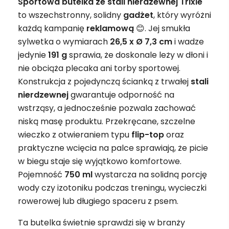
Sportowa butelka ze stali nierdzewnej Trixie
to wszechstronny, solidny
gadżet
, który wyróżni
każdą kampanię
reklamową
😊. Jej smukła
sylwetka o wymiarach
26,5 x Ø 7,3 cm
i wadze
jedynie
191 g
sprawia, że doskonale leży w dłoni i
nie obciąża plecaka ani torby sportowej.
Konstrukcja z pojedynczą ścianką z trwałej
stali
nierdzewnej
gwarantuje odporność na
wstrząsy, a jednocześnie pozwala zachować
niską masę produktu. Przekręcane, szczelne
wieczko z otwieraniem typu
flip-top
oraz
praktyczne wcięcia na palce sprawiają, że picie
w biegu staje się wyjątkowo komfortowe.
Pojemność
750 ml
wystarcza na solidną porcję
wody czy izotoniku podczas treningu, wycieczki
rowerowej lub długiego spaceru z psem.
Ta butelka świetnie sprawdzi się w branży