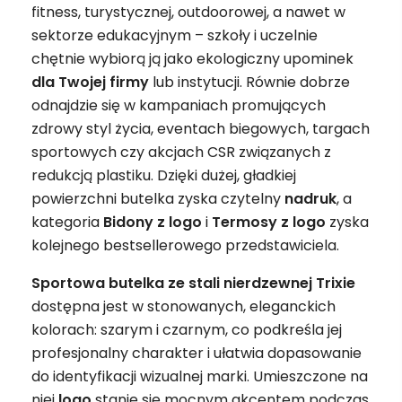
fitness, turystycznej, outdoorowej, a nawet w
sektorze edukacyjnym – szkoły i uczelnie
chętnie wybiorą ją jako ekologiczny upominek
dla Twojej firmy
lub instytucji. Równie dobrze
odnajdzie się w kampaniach promujących
zdrowy styl życia, eventach biegowych, targach
sportowych czy akcjach CSR związanych z
redukcją plastiku. Dzięki dużej, gładkiej
powierzchni butelka zyska czytelny
nadruk
, a
kategoria
Bidony z logo
i
Termosy z logo
zyska
kolejnego bestsellerowego przedstawiciela.
Sportowa butelka ze stali nierdzewnej Trixie
dostępna jest w stonowanych, eleganckich
kolorach: szarym i czarnym, co podkreśla jej
profesjonalny charakter i ułatwia dopasowanie
do identyfikacji wizualnej marki. Umieszczone na
niej
logo
stanie się mocnym akcentem podczas