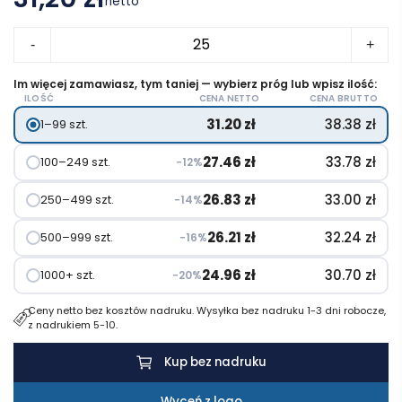
netto
ilość
-
+
Sportowa
butelka
Im więcej zamawiasz, tym taniej — wybierz próg lub wpisz ilość:
ILOŚĆ
CENA NETTO
CENA BRUTTO
ze
31.20
zł
38.38
zł
1–99 szt.
stali
nierdzewnej
27.46
zł
33.78
zł
100–249 szt.
−12%
Trixie
26.83
zł
33.00
zł
250–499 szt.
−14%
26.21
zł
32.24
zł
500–999 szt.
−16%
24.96
zł
30.70
zł
1000+ szt.
−20%
Ceny netto bez kosztów nadruku. Wysyłka bez nadruku 1-3 dni robocze,
z nadrukiem 5-10.
Kup bez nadruku
Wyceń z logo