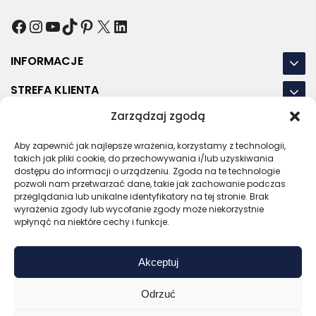
Facebook
Instagram
YouTube
TikTok
Pinterest
X
LinkedIn
INFORMACJE
STREFA KLIENTA
Zarządzaj zgodą
NASZE LOKALIZACJE
Aby zapewnić jak najlepsze wrażenia, korzystamy z technologii,
OSTATNIE POSTY
takich jak pliki cookie, do przechowywania i/lub uzyskiwania
dostępu do informacji o urządzeniu. Zgoda na te technologie
pozwoli nam przetwarzać dane, takie jak zachowanie podczas
przeglądania lub unikalne identyfikatory na tej stronie. Brak
wyrażenia zgody lub wycofanie zgody może niekorzystnie
RODO
REGULAMIN
POLITYKA PRYWATNOŚCI
wpłynąć na niektóre cechy i funkcje.
POLITYKA PLIKÓW COOKIES (EU)
Akceptuj
Bezpieczny sklep
Zaufany sprzedawca
Certyfikat SSL
Sprawdź opinie
Odrzuć
Copyright © 2026 Gadzety.pl