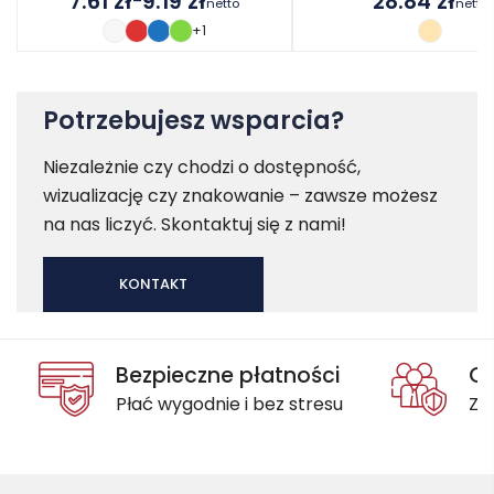
7.61
zł
9.19
zł
28.84
zł
–
netto
netto
Zakres
+1
cen:
od
7.61 zł
do
Potrzebujesz wsparcia?
9.19 zł
Niezależnie czy chodzi o dostępność,
wizualizację czy znakowanie – zawsze możesz
na nas liczyć. Skontaktuj się z nami!
KONTAKT
Bezpieczne płatności
Oc
Płać wygodnie i bez stresu
Za