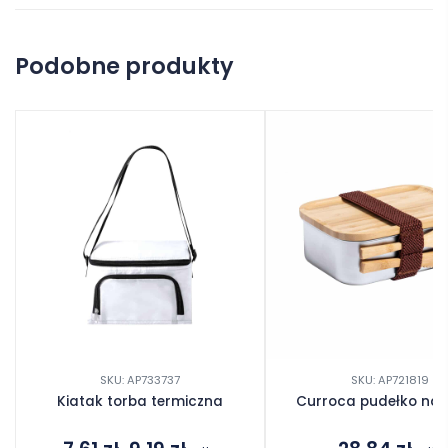
Na razie nie ma opinii o produkcie.
Podobne produkty
Dodaj opinię
SKU: AP733737
SKU: AP721819
Kiatak torba termiczna
Curroca pudełko na 