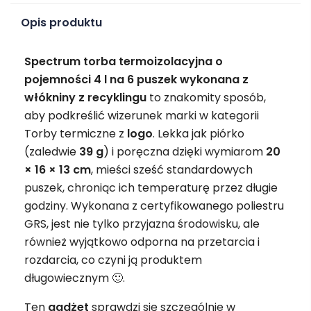
Opis produktu
Spectrum torba termoizolacyjna o
pojemności 4 l na 6 puszek wykonana z
włókniny z recyklingu
to znakomity sposób,
aby podkreślić wizerunek marki w kategorii
Torby termiczne z
logo
. Lekka jak piórko
(zaledwie
39 g
) i poręczna dzięki wymiarom
20
× 16 × 13 cm
, mieści sześć standardowych
puszek, chroniąc ich temperaturę przez długie
godziny. Wykonana z certyfikowanego poliestru
GRS, jest nie tylko przyjazna środowisku, ale
również wyjątkowo odporna na przetarcia i
rozdarcia, co czyni ją produktem
długowiecznym 🙂.
Ten
gadżet
sprawdzi się szczególnie w