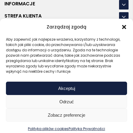
INFORMACJE
STREFA KLIENTA
Zarządzaj zgodą
NASZE LOKALIZACJE
Aby zapewnić jak najlepsze wrażenia, korzystamy z technologii,
OSTATNIE POSTY
takich jak pliki cookie, do przechowywania i/lub uzyskiwania
dostępu do informacji o urządzeniu. Zgoda na te technologie
pozwoli nam przetwarzać dane, takie jak zachowanie podczas
przeglądania lub unikalne identyfikatory na tej stronie. Brak
wyrażenia zgody lub wycofanie zgody może niekorzystnie
RODO
REGULAMIN
POLITYKA PRYWATNOŚCI
wpłynąć na niektóre cechy i funkcje.
POLITYKA PLIKÓW COOKIES (EU)
Akceptuj
Bezpieczny sklep
Zaufany sprzedawca
Certyfikat SSL
Sprawdź opinie
Odrzuć
Copyright © 2026 Gadzety.pl
Zobacz preferencje
0
Kup bez nadruku
Wyceń z logo
Polityka plików cookies
Polityka Prywatności
Zaloguj
Start
Koszyk
Menu