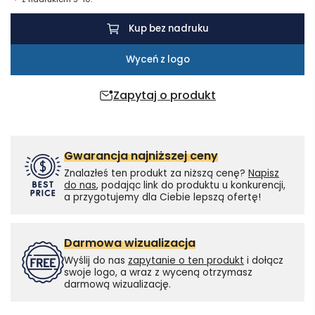
z
recyklingu
Kup bez nadruku
Wyceń z logo
Zapytaj o produkt
Gwarancja najniższej ceny
Znalazłeś ten produkt za niższą cenę?
Napisz
do nas
, podając link do produktu u konkurencji,
a przygotujemy dla Ciebie lepszą ofertę!
Darmowa wizualizacja
Wyślij do nas
zapytanie o ten produkt
i dołącz
swoje logo, a wraz z wyceną otrzymasz
darmową wizualizację.