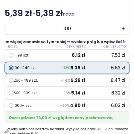
5,39 zł
5,39 zł
–
netto
Zakres
ilość
cen:
-
+
Spectrum
od
torba
Im więcej zamawiasz, tym taniej — wybierz próg lub wpisz ilość:
6.12 zł
ILOŚĆ
CENA NETTO
CENA BRUTTO
termoizolacyjna
do
6.12
zł
7.53
zł
1–99 szt.
o
6.20 zł
pojemności
5.39
zł
6.63
zł
100–249 szt.
−12%
4
l
5.26
zł
6.47
zł
250–499 szt.
−14%
na
5.14
zł
6.32
zł
500–999 szt.
−16%
6
puszek
4.90
zł
6.03
zł
1000+ szt.
−20%
wykonana
Oszczędzasz 73,00 zł względem ceny podstawowej
z
włókniny
Ceny netto bez kosztów nadruku. Wysyłka bez nadruku 1-3 dni robocze,
z nadrukiem 5-10.