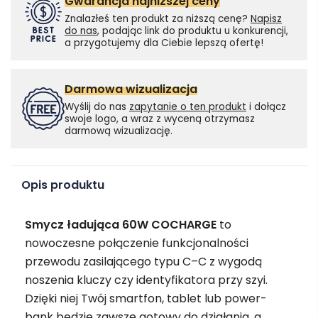
Gwarancja najniższej ceny
Znalazłeś ten produkt za niższą cenę?
Napisz
do nas
, podając link do produktu u konkurencji,
a przygotujemy dla Ciebie lepszą ofertę!
Darmowa wizualizacja
Wyślij do nas
zapytanie o ten produkt
i dołącz
swoje logo, a wraz z wyceną otrzymasz
darmową wizualizację.
Opis produktu
Smycz ładująca 60W COCHARGE
to
nowoczesne połączenie funkcjonalności
przewodu zasilającego typu C–C z wygodą
noszenia kluczy czy identyfikatora przy szyi.
Dzięki niej Twój smartfon, tablet lub power-
bank będzie zawsze gotowy do działania, a