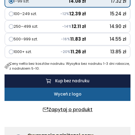
14.08
zł
17.32
zł
1–99 szt.
COCHARGE
12.39
zł
15.24
zł
100–249 szt.
−12%
12.11
zł
14.90
zł
250–499 szt.
−14%
11.83
zł
14.55
zł
500–999 szt.
−16%
11.26
zł
13.85
zł
1000+ szt.
−20%
Ceny netto bez kosztów nadruku. Wysyłka bez nadruku 1-3 dni robocze,
z nadrukiem 5-10.
Kup bez nadruku
Wyceń z logo
Zapytaj o produkt