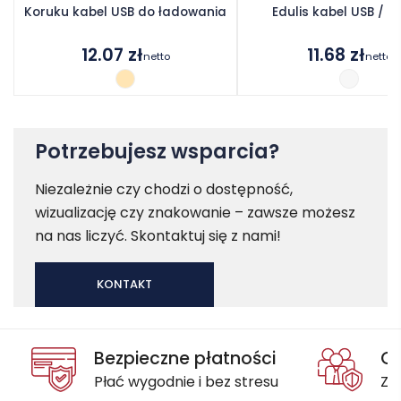
Koruku kabel USB do ładowania
Edulis kabel USB / b
12.07
zł
11.68
zł
netto
netto
Potrzebujesz wsparcia?
Niezależnie czy chodzi o dostępność,
wizualizację czy znakowanie – zawsze możesz
na nas liczyć. Skontaktuj się z nami!
KONTAKT
Bezpieczne płatności
Oc
Płać wygodnie i bez stresu
Za