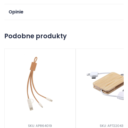
Opinie
Na razie nie ma opinii o produkcie.
Podobne produkty
Dodaj opinię
SKU: AP864019
SKU: AP722043