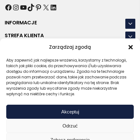
Facebook
Instagram
YouTube
TikTok
Pinterest
X
LinkedIn
INFORMACJE
STREFA KLIENTA
Zarządzaj zgodą
NASZE LOKALIZACJE
Aby zapewnić jak najlepsze wrażenia, korzystamy z technologii,
OSTATNIE POSTY
takich jak pliki cookie, do przechowywania i/lub uzyskiwania
dostępu do informacji o urządzeniu. Zgoda na te technologie
pozwoli nam przetwarzać dane, takie jak zachowanie podczas
przeglądania lub unikalne identyfikatory na tej stronie. Brak
wyrażenia zgody lub wycofanie zgody może niekorzystnie
RODO
REGULAMIN
POLITYKA PRYWATNOŚCI
wpłynąć na niektóre cechy i funkcje.
POLITYKA PLIKÓW COOKIES (EU)
Akceptuj
Bezpieczny sklep
Zaufany sprzedawca
Certyfikat SSL
Sprawdź opinie
Odrzuć
Copyright © 2026 Gadzety.pl
Zobacz preferencje