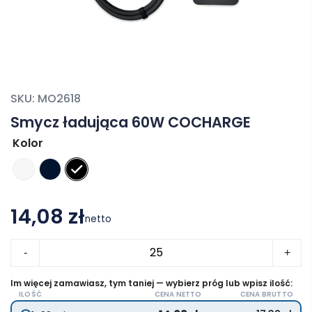
SKU:
MO2618
Smycz ładująca 60W COCHARGE
Kolor
14,08 zł
netto
ilość
-
+
Smycz
ładująca
Im więcej zamawiasz, tym taniej — wybierz próg lub wpisz ilość:
ILOŚĆ
CENA NETTO
CENA BRUTTO
60W