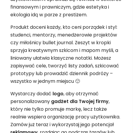
finansowym i prawniczym, gdzie estetyka i
ekologia idą w parze z prestiżem.
Produkt doceni każdy, kto ceni porządek i styl:
studenci, mentorzy, menedżerowie projektów
czy miłośnicy bullet journal. Zeszyt w kropki
sprzyja kreatywnym szkicom i mapom myśli, a
liniowany ułatwia klasyczne notatki. Możesz
zapisywać cele, tworzyć listy zadań, szkicować
prototypy lub prowadzić dziennik podróży –
wszystko w jednym miejscu 🙂
Wystarczy dodać
logo
, aby otrzymać
personalizowany
gadżet
dla Twojej firmy
,
który nie tylko promuje markę, lecz także
realnie wspiera organizację pracy użytkownika.
Zamów już teraz i wykorzystaj jego potencjał
reklamowy
, rozdając go podczas targów lub