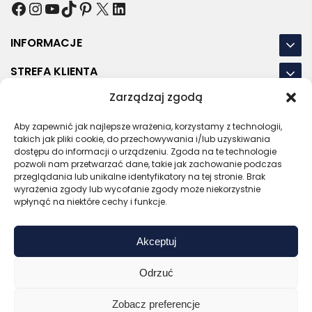
Facebook
Instagram
YouTube
TikTok
Pinterest
X
LinkedIn
INFORMACJE
STREFA KLIENTA
Zarządzaj zgodą
NASZE LOKALIZACJE
Aby zapewnić jak najlepsze wrażenia, korzystamy z technologii,
OSTATNIE POSTY
takich jak pliki cookie, do przechowywania i/lub uzyskiwania
dostępu do informacji o urządzeniu. Zgoda na te technologie
pozwoli nam przetwarzać dane, takie jak zachowanie podczas
przeglądania lub unikalne identyfikatory na tej stronie. Brak
wyrażenia zgody lub wycofanie zgody może niekorzystnie
RODO
REGULAMIN
POLITYKA PRYWATNOŚCI
wpłynąć na niektóre cechy i funkcje.
POLITYKA PLIKÓW COOKIES (EU)
Akceptuj
Bezpieczny sklep
Zaufany sprzedawca
Certyfikat SSL
Sprawdź opinie
Odrzuć
Copyright © 2026 Gadzety.pl
Zobacz preferencje