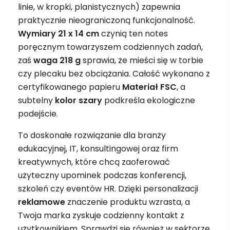
linie, w kropki, planistycznych) zapewnia
praktycznie nieograniczoną funkcjonalność.
Wymiary 21 x 14 cm
czynią ten notes
poręcznym towarzyszem codziennych zadań,
zaś
waga 218 g
sprawia, że mieści się w torbie
czy plecaku bez obciążania. Całość wykonano z
certyfikowanego papieru
Materiał FSC
, a
subtelny
kolor szary
podkreśla ekologiczne
podejście.
To doskonałe rozwiązanie dla branży
edukacyjnej, IT, konsultingowej oraz firm
kreatywnych, które chcą zaoferować
użyteczny upominek podczas konferencji,
szkoleń czy eventów HR. Dzięki personalizacji
reklamowe
znaczenie produktu wzrasta, a
Twoja marka zyskuje codzienny kontakt z
użytkownikiem. Sprawdzi się również w sektorze