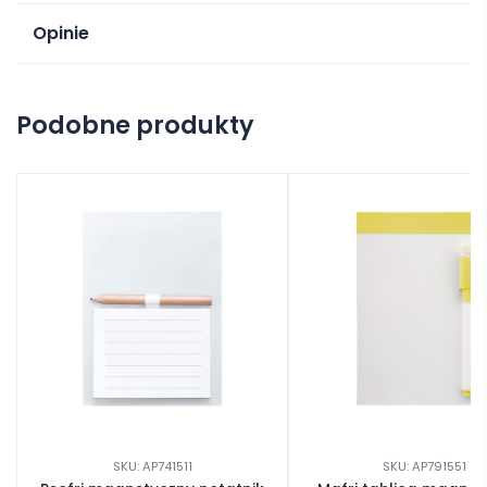
Opinie
Na razie nie ma opinii o produkcie.
Podobne produkty
Dodaj opinię
SKU: AP741511
SKU: AP791551