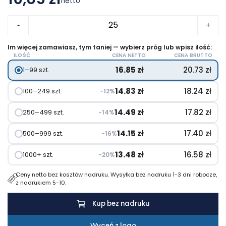
netto
ilość
-
+
Slyk
notatnik
Im więcej zamawiasz, tym taniej — wybierz próg lub wpisz ilość:
ILOŚĆ
CENA NETTO
CENA BRUTTO
A5
16.85
zł
20.73
zł
1–99 szt.
z
wkładami
14.83
zł
18.24
zł
100–249 szt.
−12%
i
dwoma
14.49
zł
17.82
zł
250–499 szt.
−14%
zeszytami
14.15
zł
17.40
zł
500–999 szt.
−16%
13.48
zł
16.58
zł
1000+ szt.
−20%
Ceny netto bez kosztów nadruku. Wysyłka bez nadruku 1-3 dni robocze,
z nadrukiem 5-10.
Kup bez nadruku
Wyceń z logo