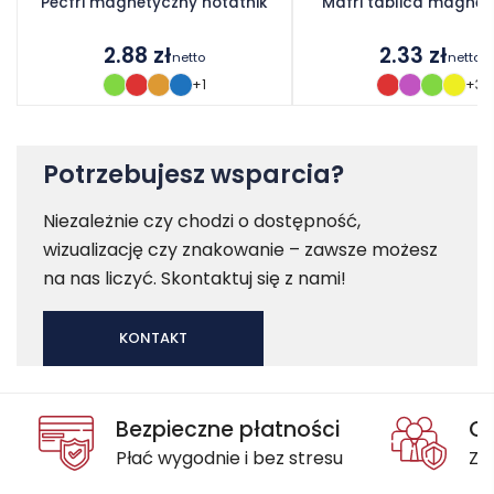
Pecfri magnetyczny notatnik
Mafri tablica magne
2.88
zł
2.33
zł
netto
netto
+1
+3
Potrzebujesz wsparcia?
Niezależnie czy chodzi o dostępność,
wizualizację czy znakowanie – zawsze możesz
na nas liczyć. Skontaktuj się z nami!
KONTAKT
Bezpieczne płatności
Oc
Płać wygodnie i bez stresu
Za