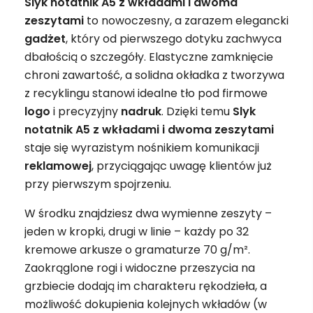
Slyk notatnik A5 z wkładami i dwoma
zeszytami
to nowoczesny, a zarazem elegancki
gadżet
, który od pierwszego dotyku zachwyca
dbałością o szczegóły. Elastyczne zamknięcie
chroni zawartość, a solidna okładka z tworzywa
z recyklingu stanowi idealne tło pod firmowe
logo
i precyzyjny
nadruk
. Dzięki temu
Slyk
notatnik A5 z wkładami i dwoma zeszytami
staje się wyrazistym nośnikiem komunikacji
reklamowej
, przyciągając uwagę klientów już
przy pierwszym spojrzeniu.
W środku znajdziesz dwa wymienne zeszyty –
jeden w kropki, drugi w linie – każdy po 32
kremowe arkusze o gramaturze 70 g/m².
Zaokrąglone rogi i widoczne przeszycia na
grzbiecie dodają im charakteru rękodzieła, a
możliwość dokupienia kolejnych wkładów (w